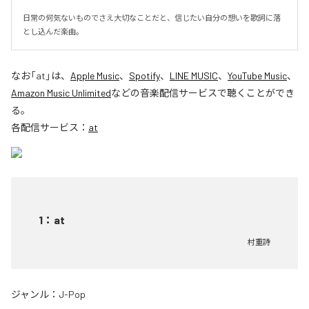
日常の何気ないものでさえ大切なことだと、信じたい自分の想いを歌詞に落
とし込んだ楽曲。
なお「
at
」は、
Apple Music
、
Spotify
、
LINE MUSIC
、
YouTube Music
、
Amazon Music Unlimited
などの音楽配信サービスで聴くことができ
る。
各配信サービス：
at
1
：
at
村重詩
ジャンル：
J-Pop