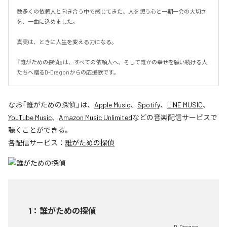
数多くの依頼人と向き合う中で感じてきた、人を想う心と一期一会の大切さ
を、一曲に込めました。

真実は、ときに人生を変える力になる。

『誰がための探偵』は、すべての依頼人へ、そして誰かの幸せを願い続ける人
たちへ贈るD-Dragonからの応援歌です。
なお「
誰がための探偵
」は、
Apple Music
、
Spotify
、
LINE MUSIC
、
YouTube Music
、
Amazon Music Unlimited
などの音楽配信サービスで
聴くことができる。
各配信サービス：
誰がための探偵
1
：
誰がための探偵
D-Dragon