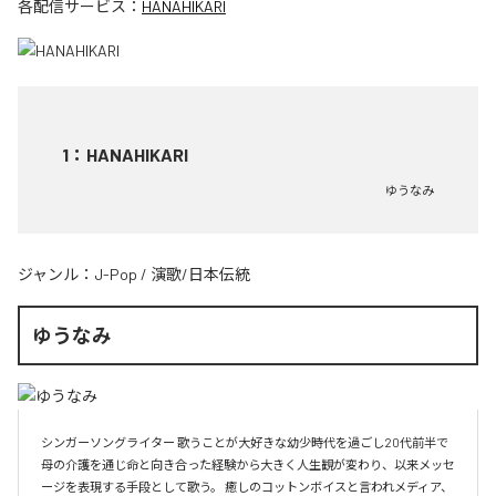
各配信サービス：
HANAHIKARI
1
：
HANAHIKARI
ゆうなみ
ジャンル：
J-Pop
/
演歌/日本伝統
ゆうなみ
シンガーソングライター 歌うことが大好きな幼少時代を過ごし20代前半で
母の介護を通じ命と向き合った経験から大きく人生観が変わり、以来メッセ
ージを表現する手段として歌う。 癒しのコットンボイスと言われメディア、