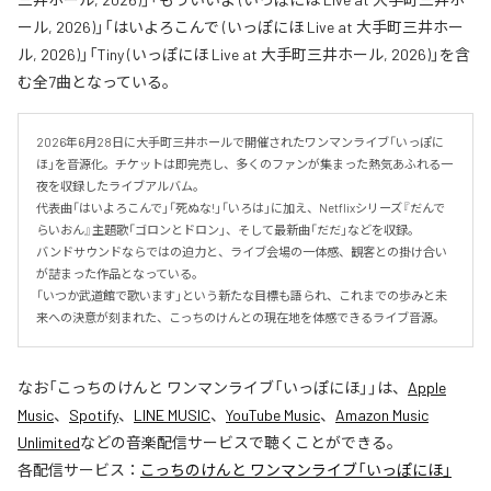
ール, 2026)」「はいよろこんで (いっぽにほ Live at 大手町三井ホー
ル, 2026)」「Tiny (いっぽにほ Live at 大手町三井ホール, 2026)」を含
む全7曲となっている。
2026年6月28日に大手町三井ホールで開催されたワンマンライブ「いっぽに
ほ」を音源化。チケットは即完売し、多くのファンが集まった熱気あふれる一
夜を収録したライブアルバム。

代表曲「はいよろこんで」「死ぬな!」「いろは」に加え、Netflixシリーズ『だんで
らいおん』主題歌「ゴロンとドロン」、そして最新曲「だだ」などを収録。

バンドサウンドならではの迫力と、ライブ会場の一体感、観客との掛け合い
が詰まった作品となっている。

「いつか武道館で歌います」という新たな目標も語られ、これまでの歩みと未
来への決意が刻まれた、こっちのけんとの現在地を体感できるライブ音源。
なお「
こっちのけんと ワンマンライブ「いっぽにほ」
」は、
Apple
Music
、
Spotify
、
LINE MUSIC
、
YouTube Music
、
Amazon Music
Unlimited
などの音楽配信サービスで聴くことができる。
各配信サービス：
こっちのけんと ワンマンライブ「いっぽにほ」