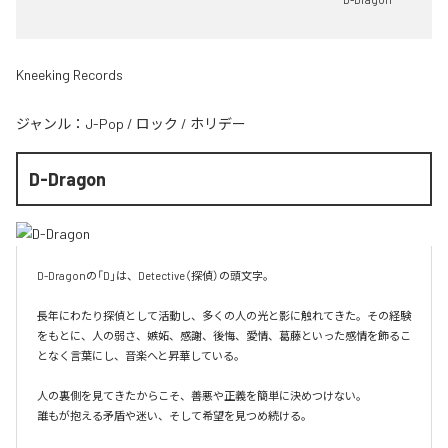
Kneeking Records
ジャンル：
J-Pop
/
ロック
/
ホリデー
D-Dragon
D-Dragonの「D」は、Detective（探偵）の頭文字。

長年にわたり探偵として活動し、多くの人の光と影に触れてきた。その経験
をもとに、人の弱さ、嫉妬、感謝、後悔、愛情、葛藤といった感情を飾るこ
となく言葉にし、音楽へと昇華している。

人の裏側を見てきたからこそ、善悪や正義を簡単に決めつけない。

誰もが抱える矛盾や迷い、そして希望を見つめ続ける。
