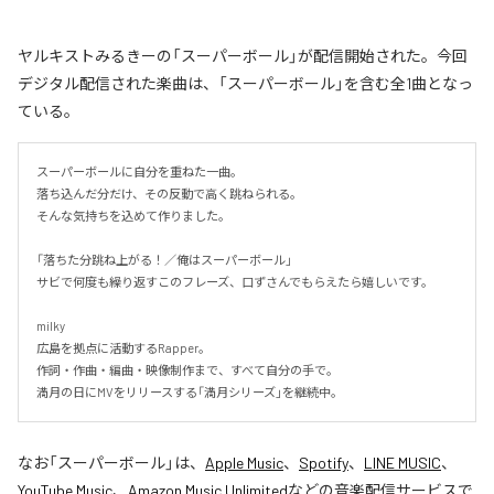
ヤルキストみるきーの「スーパーボール」が配信開始された。今回
デジタル配信された楽曲は、「スーパーボール」を含む全1曲となっ
ている。
スーパーボールに自分を重ねた一曲。

落ち込んだ分だけ、その反動で高く跳ねられる。

そんな気持ちを込めて作りました。

「落ちた分跳ね上がる！／俺はスーパーボール」

サビで何度も繰り返すこのフレーズ、口ずさんでもらえたら嬉しいです。

milky

広島を拠点に活動するRapper。

作詞・作曲・編曲・映像制作まで、すべて自分の手で。

満月の日にMVをリリースする「満月シリーズ」を継続中。
なお「
スーパーボール
」は、
Apple Music
、
Spotify
、
LINE MUSIC
、
YouTube Music
、
Amazon Music Unlimited
などの音楽配信サービスで