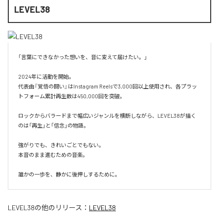
LEVEL38
「言葉にできなかった想いを、音に変えて届けたい。」

2024年に活動を開始。

代表曲『覚悟の闘い』はInstagram Reelsで3,000回以上使用され、各プラッ
トフォーム累計再生数は450,000回を突破。

ロックからバラードまで幅広いジャンルを横断しながら、LEVEL38が描く
のは「再生」と「信念」の物語。

強がりでも、きれいごとでもない。

本音のまま進むための音楽。

誰かの一歩を、静かに後押しするために。
LEVEL38
の他のリリース：
LEVEL38