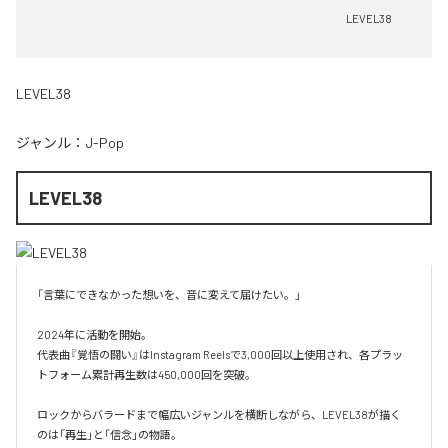
LEVEL38
LEVEL38
ジャンル：
J-Pop
LEVEL38
「言葉にできなかった想いを、音に変えて届けたい。」

2024年に活動を開始。

代表曲『覚悟の闘い』はInstagram Reelsで3,000回以上使用され、各プラッ
トフォーム累計再生数は450,000回を突破。

ロックからバラードまで幅広いジャンルを横断しながら、LEVEL38が描く
のは「再生」と「信念」の物語。
