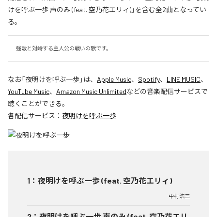
けを呼ぶ一歩 声のみ (feat. 空乃花エリィ)」を含む全2曲となってい
る。
強敵と対峙する主人公の戦いの歌です。
なお「
夜明けを呼ぶ一歩
」は、
Apple Music
、
Spotify
、
LINE MUSIC
、
YouTube Music
、
Amazon Music Unlimited
などの音楽配信サービスで
聴くことができる。
各配信サービス：
夜明けを呼ぶ一歩
1
：
夜明けを呼ぶ一歩 (feat. 空乃花エリィ)
中村浩三
2
：
夜明けを呼ぶ一歩 声のみ (feat. 空乃花エリ