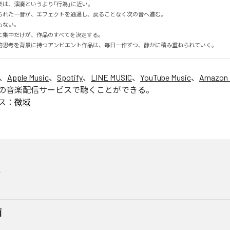
は、演奏というより「行為」に近い。

られた一音が、エフェクトを通過し、戻ることなく次の音へ進む。

ない。

集中だけが、作品のすべてを決定する。

的思考を背景に持つアンビエント作品は、毎日一作ずつ、静かに積み重ねられていく。
は、
Apple Music
、
Spotify
、
LINE MUSIC
、
YouTube Music
、
Amazon 
の音楽配信サービスで聴くことができる。
ス：
微域
子
面