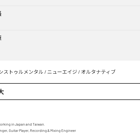
張
束
ンストゥルメンタル
/
ニューエイジ
/
オルタナティブ
大
working in Japan and Taiwan.

ger, Guitar Player, Recording & Mixing Engineer