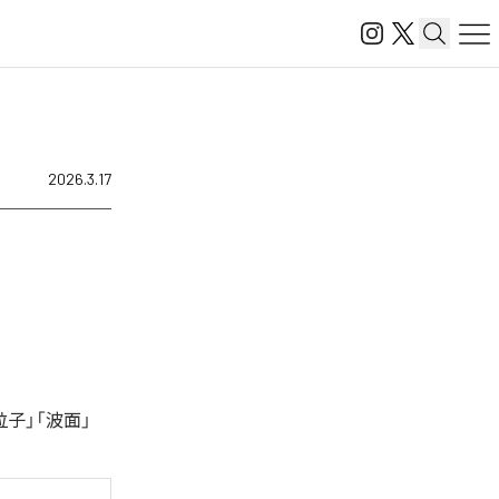
2026.3.17
子」「波面」