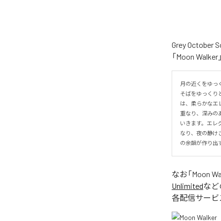
Grey Oct
「Moon Wa
月の近くをゆっ
そばをゆっくり
は、柔らかなエ
重なり、深みの
いきます。エレ
なり、夜の静け
の余韻が作り出
なお「
Moon Wa
Unlimited
など
各配信サービ