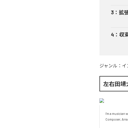
3
：
拡
4
：
収
ジャンル：
イ
左右田靖
I'm a musician 
Composer, Arran