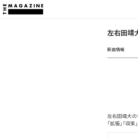
左右田靖
新曲情報
左右田靖大の
「拡張」「収束