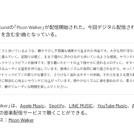
ober Soundの「Moon Walker」が配信開始された。今回デジタル配
lker」を含む全1曲となっている。
くりと歩いているような、静かで少し不思議な情景から生まれた作品です。大きな月が浮か
と進んでいく。足取りは軽く、まるで僅かに浮かびながら歩いているような感覚。サウンド
レクトリックピアノの旋律です。落ち着いたビートの上で穏やかに流れるメロディに、ギタ
あるムーディな空気を作り出しています。旋律とリズムが自然に繰り返されながら、ゆっく
クトリックピアノの柔らかな響きと、さりげなく加わるギターの余韻。それらを支える落ち
さに馴染む心地よいサウンドに仕上がっています。穏やかなリズムに身を委ねながら、柔ら
す、静かでムーディな時間を楽しんでください。
lker
」は、
Apple Music
、
Spotify
、
LINE MUSIC
、
YouTube Music
、
の音楽配信サービスで聴くことができる。
ス：
Moon Walker