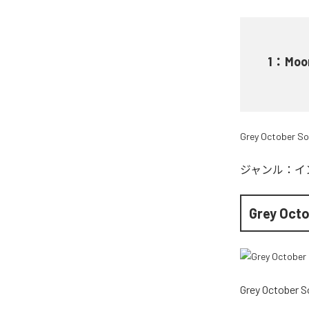
1
：
Moo
Grey October S
ジャンル：
イ
Grey Oct
Grey October 