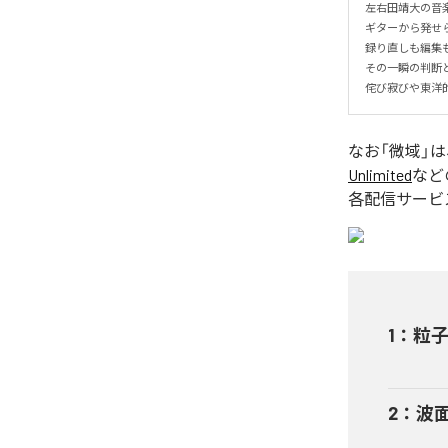
左右田靖大の音楽
ギターから発せ
録り直しも編集も
その一瞬の判断と
侘び寂びや東洋
なお「
微域
」
Unlimited
など
各配信サービ
1
：
粒
2
：
波