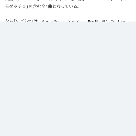
モダッチ☆」を含む全4曲となっている。
なお「
NIC♡RY
」は、
Apple Music
、
Spotify
、
LINE MUSIC
、
YouTube
Music
、
Amazon Music Unlimited
などの音楽配信サービスで聴くこと
ができる。
各配信サービス：
NIC♡RY
1
：
PEACE
NIC♡RY
2
：
サマグッタイム
NIC♡RY
3
：
踊るニンニコリン