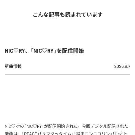
こんな記事も読まれています
NIC♡RY、「NIC♡RY」を配信開始
新曲情報
2026.8.7
NIC♡RYの「NIC♡RY」が配信開始された。今回デジタル配信された
楽曲は、「PEACE」「サマグッタイム」「踊るニンニコリン」「Hey!!ト