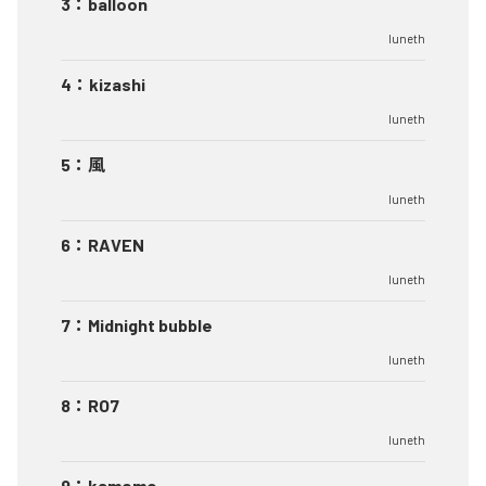
3
：
balloon
luneth
4
：
kizashi
luneth
5
：
風
luneth
6
：
RAVEN
luneth
7
：
Midnight bubble
luneth
8
：
RO7
luneth
9
：
kamome