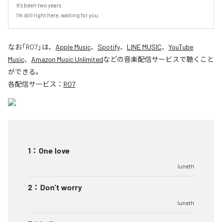
It’s been two years.

I'm still right here, waiting for you.
なお「
RO7
」は、
Apple Music
、
Spotify
、
LINE MUSIC
、
YouTube
Music
、
Amazon Music Unlimited
などの音楽配信サービスで聴くこと
ができる。
各配信サービス：
RO7
1
：
One love
luneth
2
：
Don’t worry
luneth