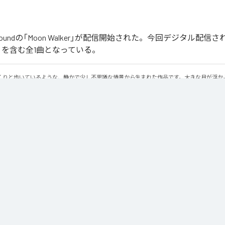
ober Soundの「Moon Walker」が配信開始された。今回デジタル配
lker」を含む全1曲となっている。
くりと歩いているような、静かで少し不思議な情景から生まれた作品です。大きな月が浮か
と進んでいく。足取りは軽く、まるで僅かに浮かびながら歩いているような感覚。サウンド
レクトリックピアノの旋律です。落ち着いたビートの上で穏やかに流れるメロディに、ギタ
あるムーディな空気を作り出しています。旋律とリズムが自然に繰り返されながら、ゆっく
クトリックピアノの柔らかな響きと、さりげなく加わるギターの余韻。それらを支える落ち
さに馴染む心地よいサウンドに仕上がっています。穏やかなリズムに身を委ねながら、柔ら
す、静かでムーディな時間を楽しんでください。
lker
」は、
Apple Music
、
Spotify
、
LINE MUSIC
、
YouTube Music
、
の音楽配信サービスで聴くことができる。
ス：
Moon Walker