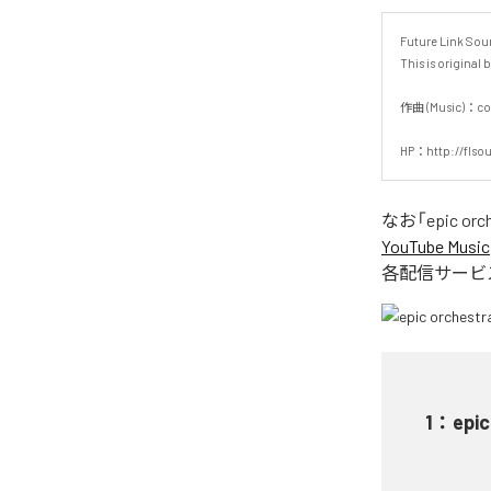
Future Link
This is original 
作曲 (Music)：co-ta
HP：http://flso
なお「
epic orc
YouTube Music
各配信サービ
1
：
epic