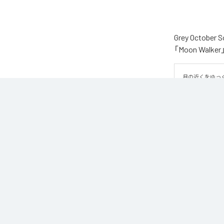
Grey Oct
「Moon Wa
月の近くをゆっ
そばをゆっくり
は、柔らかなエ
重なり、深みの
いきます。エレ
なり、夜の静け
の余韻が作り出
なお「
Moon Wa
Unlimited
など
各配信サービ