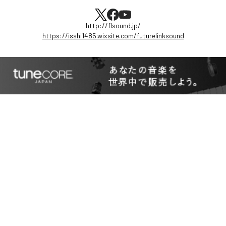
http://flsound.jp/
https://isshi1485.wixsite.com/futurelinksound