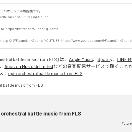
 Soundのオリジナル戦闘曲です。

battle music of Future Link Sound.

 (https://twitter.com/under_g_kohta)

und.jp X: ＠FutureLinkSound, YOUTUBE: https://www.youtube.com/@FutureLinkSound
hestral battle music from FLS
」は、
Apple Music
、
Spotify
、
LINE M
、
Amazon Music Unlimited
などの音楽配信サービスで聴くこと
ス：
epic orchestral battle music from FLS
 orchestral battle music from FLS
Future