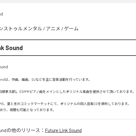
nd
ンストゥルメンタル
/
アニメ
/
ゲーム
nk Sound
nk Soundは、作曲、編曲、DJなどを主に音楽活動を行っています。

a(白根孝太郎)。EDMやピアノ曲をメインとしたオリジナル楽曲を提供させて頂いております。

M3、夏と冬のコミックマーケットにて、オリジナルの同人音楽CDを頒布しております。

ており、視聴も可能となっております。
und
の他のリリース：
Future Link Sound