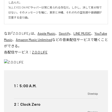
し込んだ。

"ALL EYES ON ME"――ラッパーは常に見られる存在だ。しかし、決して見せ物で
はない。そのメッセージを軸に、東京と沖縄、それぞれの空気感や価値観が
交差する全10曲。
なお「
Z.O.O LIFE
」は、
Apple Music
、
Spotify
、
LINE MUSIC
、
YouTube
Music
、
Amazon Music Unlimited
などの音楽配信サービスで聴くこと
ができる。
各配信サービス：
Z.O.O LIFE
1
：
5:00 A.M.
Steelsip
2
：
Clock Zero