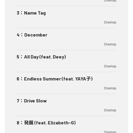
Steelsip
3
：
Name Tag
Steelsip
4
：
December
Steelsip
5
：
All Day (feat. Deey)
Steelsip
6
：
Endless Summer (feat. YAYA子)
Steelsip
7
：
Drive Slow
Steelsip
8
：
発展 (feat. Elizabeth-G)
Steelsip