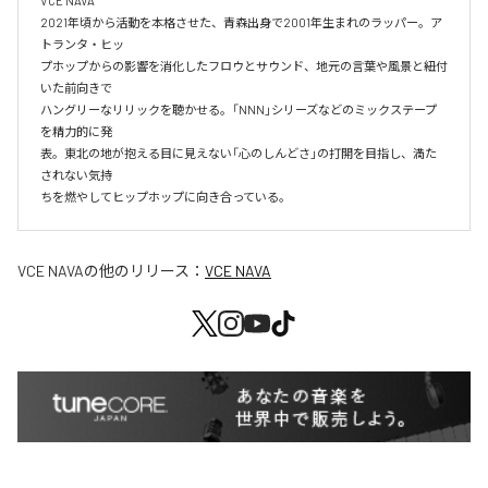
VCE NAVA

2021年頃から活動を本格させた、青森出身で2001年生まれのラッパー。ア
トランタ・ヒッ

プホップからの影響を消化したフロウとサウンド、地元の言葉や風景と紐付
いた前向きで

ハングリーなリリックを聴かせる。「NNN」シリーズなどのミックステープ
を精力的に発

表。東北の地が抱える目に見えない「心のしんどさ」の打開を目指し、満た
されない気持

ちを燃やしてヒップホップに向き合っている。
VCE NAVA
の他のリリース：
VCE NAVA