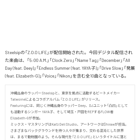
Steelsipの「Z.O.O LIFE」が配信開始された。今回デジタル配信され
た楽曲は、「5:00 A.M.」「Clock Zero」「Name Tag」「December」「All
Day (feat. Deey)」「Endless Summer (feat. YAYA子)」「Drive Slow」「発展
(feat. Elizabeth-G)」「Voice」「Nikon」を含む全10曲となっている。
沖縄出身のラッパー Steelsipと、東京を拠点に活動するビートメイカー 
Tatwoineによるコラボアルバム 『Z.O.O LIFE』 がリリース。

Featuringには、同じく沖縄出身のラッパー Deey、DJユニット「凸凹」として
も活動するシンガー YAYA子、そして埼玉・戸田をREPするFLOW者 
Elizabeth-Gが参加。

ミックス・マスタリングはKat'z Deli Studio、アートワークは$hirawが担当。

さまざまなバックグラウンドを持つ人々が集まり、交わる混沌とした世界
は、まるで動物園のよう。そんな現代を『Z.O.O LIFE』というタイトルに落と