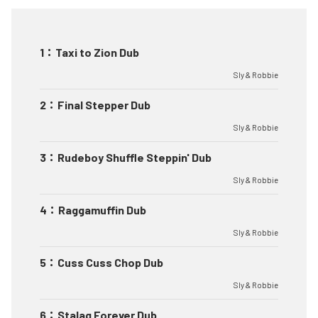
1
：
Taxi to Zion Dub
Sly & Robbie
2
：
Final Stepper Dub
Sly & Robbie
3
：
Rudeboy Shuffle Steppin' Dub
Sly & Robbie
4
：
Raggamuffin Dub
Sly & Robbie
5
：
Cuss Cuss Chop Dub
Sly & Robbie
6
：
Stalag Forever Dub