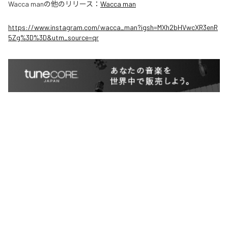
Wacca man
の他のリリース：
Wacca man
https://www.instagram.com/wacca_man?igsh=MXh2bHVwcXR3enR
5Zg%3D%3D&utm_source=qr