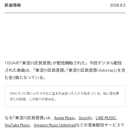
新曲情報
2026.8.3
TIGGAの「東淀川区民音頭」が配信開始された。今回デジタル配信
された楽曲は、「東淀川区民音頭」「東淀川区民音頭 (dubstep)」を含
む全2曲となっている。
1980.10.20 若いふたりのもと生まれ出会った人たち私をつくる。私に宿る貴
方との記憶、この街での営みを。
なお「
東淀川区民音頭
」は、
Apple Music
、
Spotify
、
LINE MUSIC
、
YouTube Music
、
Amazon Music Unlimited
などの音楽配信サービスで