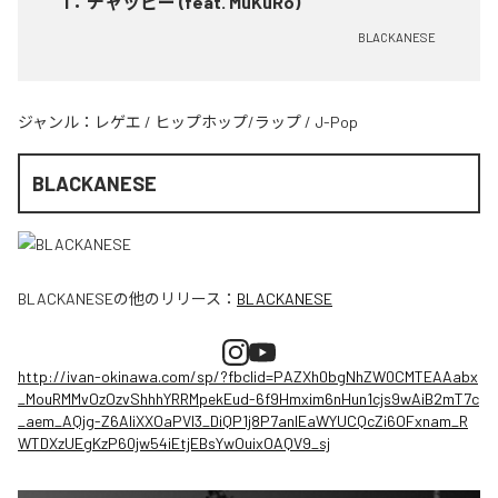
1
：
チャッピー (feat. MuKuRo)
BLACKANESE
ジャンル：
レゲエ
/
ヒップホップ/ラップ
/
J-Pop
BLACKANESE
BLACKANESE
の他のリリース：
BLACKANESE
http://ivan-okinawa.com/sp/?fbclid=PAZXh0bgNhZW0CMTEAAabx
_MouRMMvOzOzvShhhYRRMpekEud-6f9Hmxim6nHun1cjs9wAiB2mT7c
_aem_AQjg-Z6AIiXXOaPVl3_DiQP1j8P7anlEaWYUCQcZi6OFxnam_R
WTDXzUEgKzP60jw54iEtjEBsYwOuixOAQV9_sj