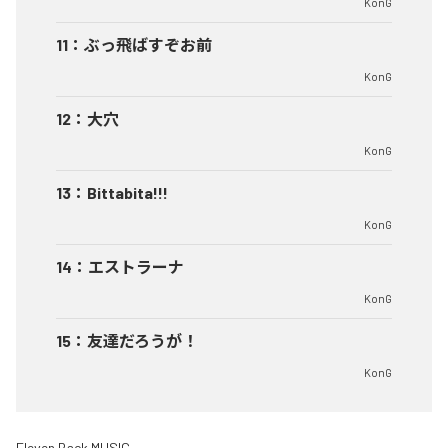
KonG
11
：
ぶっ飛ばすぞお前
KonG
12
：
大穴
KonG
13
：
Bittabita!!!
KonG
14
：
エストラーナ
KonG
15
：
友達だろうが！
KonG
Eleven Back MUSIC