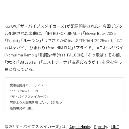
KonGの「ザ・バイブスメイカーズ」が配信開始された。今回デジタ
ル配信された楽曲は、「INTRO ~ORIGINAL ~」「Eleven Back 2026」
「Egoist」「ルーラン」「うさぎとかめfeat.SEEKDAN (2025ver.)」「#こ
れはヤバイ」「ひまわり (feat. MIKURA)」「プライド」「#これはヤバイ
(Nomulima Remix)」「跳躍少年 (feat. FALCON)」「ぶっ飛ばすぞお前」
「大穴」「Bittabita!!!」「エストラーナ」「友達だろうが！」を含む全15
曲となっている。
愛知県出身のアーティスト

KonGのNew ALBUM 

『ザ・バイブスメイカーズ』

前作より人間味を増したKonGが放つ

感情爆発の15曲。
なお「
ザ・バイブスメイカーズ
」は、
Apple Music
、
Spotify
、
LINE