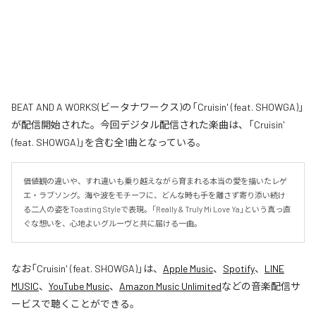
BEAT AND A WORKS(ビータナワークス)の「Cruisin' (feat. SHOWGA)」
が配信開始された。今回デジタル配信された楽曲は、「Cruisin'
(feat. SHOWGA)」を含む全1曲となっている。
価値観の違いや、すれ違いも乗り越えながら育まれる本当の愛を描いたレゲ
エ・ラブソング。海や波をモチーフに、どんな時も手を離さず寄り添い続け
る二人の姿をToasting Styleで表現。「Really & Truly Mi Love Ya」という真っ直
ぐな想いを、心地よいグルーヴと共に届ける一曲。
なお「
Cruisin' (feat. SHOWGA)
」は、
Apple Music
、
Spotify
、
LINE
MUSIC
、
YouTube Music
、
Amazon Music Unlimited
などの音楽配信サ
ービスで聴くことができる。