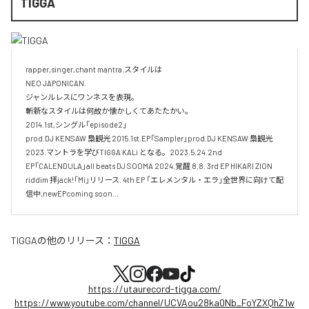
TIGGA
rapper,singer,chant mantra.スタイルは

NEO JAPONICAN. 

ジャンルレスにワンネスを表現。

斬新なスタイルは何故か懐かしくてあたたかい。

2014.1st,シングル「episode2」

prod.DJ KENSAW 梟観光 2015.1st.EP「Sampler」prod.DJ KENSAW 梟観光 

2023.マントラを学びTIGGA KALi となる。2023.5.24.2nd 
EP「CALENDULA」all beats DJ SOOMA 2024.覚醒 8.8. 3rd EP HIKARI ZION 
riddim 拝jack!「Mi」リリース. 4th EP 「エレメンタル・エラ」全世界に向けて配
TIGGA
の他のリリース：
TIGGA
https://utaurecord-tigga.com/
https://www.youtube.com/channel/UCVAou28ka0Nb_FoYZXQhZ1w