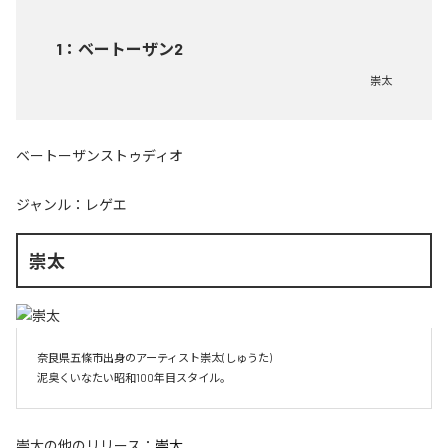
1
：
ベートーザン2
崇太
ベートーザンストゥディオ
ジャンル：
レゲエ
崇太
奈良県五條市出身のアーティスト崇太(しゅうた)

崇太
の他のリリース：
崇太