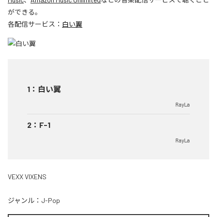
ができる。
各配信サービス：
白い翼
1
：
白い翼
RayLa
2
：
F-1
RayLa
VEXX VIXENS
ジャンル：
J-Pop