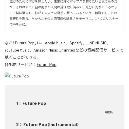
誰かのために何かを施したい、未来に輝くポップスを贈りたいと思うものだ
が、それはすでに彼の周りの人間は受け取り済みで、充分に満ちているから
こそ輪は繁栄し、彼がそのような発想に至っているという、俯瞰することの
重要性を歌う。だからこその人間関係の脆弱さをテーマに。GIRIAのリスナー
の声を元に。
なお「
Future Pop
」は、
Apple Music
、
Spotify
、
LINE MUSIC
、
YouTube Music
、
Amazon Music Unlimited
などの音楽配信サービスで
聴くことができる。
各配信サービス：
Future Pop
1
：
Future Pop
GIRIA
2
：
Future Pop (Instrumental)