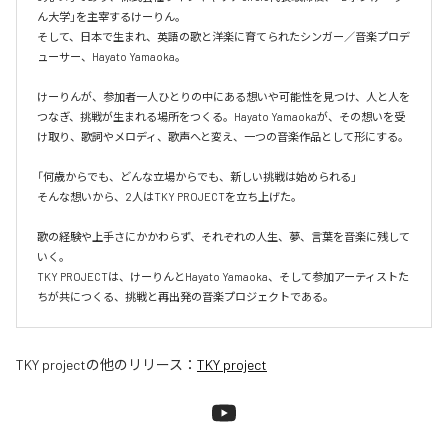
ん大学」を主宰するけーりん。

そして、日本で生まれ、英語の歌と洋楽に育てられたシンガー／音楽プロデ
ューサー、Hayato Yamaoka。

けーりんが、参加者一人ひとりの中にある想いや可能性を見つけ、人と人を
つなぎ、挑戦が生まれる場所をつくる。Hayato Yamaokaが、その想いを受
け取り、歌詞やメロディ、歌声へと変え、一つの音楽作品として形にする。

「何歳からでも、どんな立場からでも、新しい挑戦は始められる」

そんな想いから、2人はTKY PROJECTを立ち上げた。

歌の経験や上手さにかかわらず、それぞれの人生、夢、言葉を音楽に残して
いく。

TKY PROJECTは、けーりんとHayato Yamaoka、そして参加アーティストた
ちが共につくる、挑戦と再出発の音楽プロジェクトである。
TKY project
の他のリリース：
TKY project