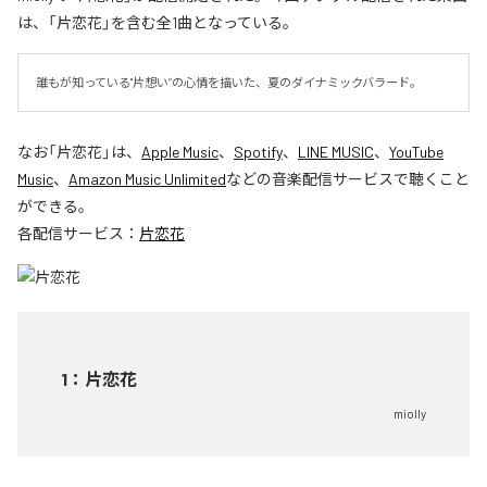
は、「片恋花」を含む全1曲となっている。
誰もが知っている"片想い”の心情を描いた、夏のダイナミックバラード。
なお「
片恋花
」は、
Apple Music
、
Spotify
、
LINE MUSIC
、
YouTube
Music
、
Amazon Music Unlimited
などの音楽配信サービスで聴くこと
ができる。
各配信サービス：
片恋花
1
：
片恋花
miolly