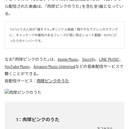
ル配信された楽曲は、「肉球ピンクのうた」を含む全1曲となってい
る。
TikTokで大人気の「猫キラル」オリジナル楽曲！軽やかなウクレレのサウンド
に、キャッチーで中毒性のあるフレーズが耳に残るショート動画・BGMにぴ
ったりのナンバーです。
なお「
肉球ピンクのうた
」は、
Apple Music
、
Spotify
、
LINE MUSIC
、
YouTube Music
、
Amazon Music Unlimited
などの音楽配信サービスで
聴くことができる。
各配信サービス：
肉球ピンクのうた
1
：
肉球ピンクのうた
ネコキラル