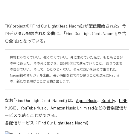
TKY projectの「Find Our Light (feat. Naomi)」が配信開始された。今
回デジタル配信された楽曲は、「Find Our Light (feat. Naomi)」を含
む全1曲となっている。
完璧じゃなくていい。 強くなくていい。 外に求めていた光は、もともと自分
の中にあった。 その光に気づき、自分を信じて進んでいくこと。 ありのまま
の自分でいい。 そして、ひとりじゃない。 そんな想いを込めて生まれた、
Naomi初のオリジナル楽曲。 長い時間を経て再び歌うことを選んだNaomi
の、新たな表現がここから動き出します。
なお「
Find Our Light (feat. Naomi)
」は、
Apple Music
、
Spotify
、
LINE
MUSIC
、
YouTube Music
、
Amazon Music Unlimited
などの音楽配信サ
ービスで聴くことができる。
各配信サービス：
Find Our Light (feat. Naomi)