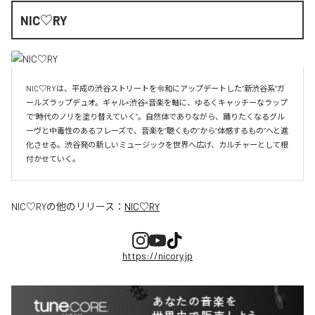
NIC♡RY
NIC♡RYは、平成の渋谷ストリートを令和にアップデートした“新渋谷系”ガ
ールズラップデュオ。ギャル×渋谷×音楽を軸に、ゆるくキャッチーなラップ
で“時代のノリを塗り替えていく”。自然体でありながら、踊りたくなるグル
ーヴと中毒性のあるフレーズで、音楽を“聴くもの”から“体感するもの”へと進
化させる。渋谷発の新しいミュージックを世界へ広げ、カルチャーとして根
付かせていく。
NIC♡RY
の他のリリース：
NIC♡RY
https://nicory.jp