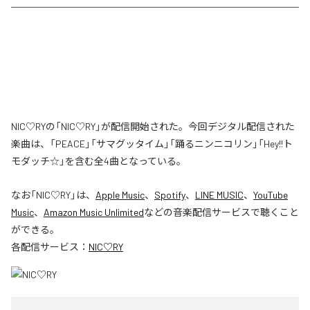
NIC♡RYの「NIC♡RY」が配信開始された。今回デジタル配信された
楽曲は、「PEACE」「サマグッタイム」「踊るニンニコリン」「Hey!!ト
モダッチ☆」を含む全4曲となっている。
なお「
NIC♡RY
」は、
Apple Music
、
Spotify
、
LINE MUSIC
、
YouTube
Music
、
Amazon Music Unlimited
などの音楽配信サービスで聴くこと
ができる。
各配信サービス：
NIC♡RY