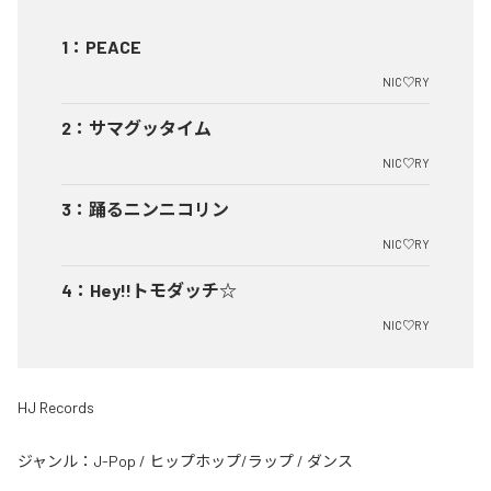
1
：
PEACE
NIC♡RY
2
：
サマグッタイム
NIC♡RY
3
：
踊るニンニコリン
NIC♡RY
4
：
Hey!!トモダッチ☆
NIC♡RY
HJ Records
ジャンル：
J-Pop
/
ヒップホップ/ラップ
/
ダンス