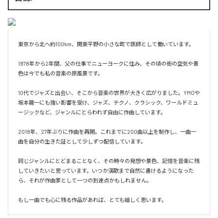
東京から北へ約100km、関東平野の小さな町で医師として働いています。

1978年から2年間、父の仕事でニューヨークに住み、その頃の街の空気や景
色は今でも私の音楽の原風景です。

10代でジャズと出会い、そこから音楽の世界が大きく広がりました。YMOや
坂本龍一にも強い影響を受け、ジャズ、テクノ、クラシック、ワールドミュ
ージックなど、ジャンルにとらわれず自由に作曲しています。

2018年、27年ぶりに作曲を再開。これまでに200曲以上を制作し、一曲一
曲を自分の生きた証として少しずつ配信しています。

同じジャンルにとどまることなく、その時々の発想や景色、記憶を音楽に残
していきたいと思っています。いつか演歌まで自然に書けるようになった
ら、それが作曲家として一つの到達点かもしれません。

もし一曲でも心に残る作品があれば、とても嬉しく思います。