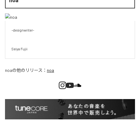
-designwriter-

Seiya Fujii
noa
の他のリリース：
noa