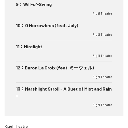
9
：
Will-o'-Swing
Rigël Theatre
10
：
O Morrowless (feat. July)
Rigël Theatre
11
：
Mirelight
Rigël Theatre
12
：
Baron La Croix (feat. ミーウェル)
Rigël Theatre
13
：
Marshlight Stroll - A Duet of Mist and Rain
-
Rigël Theatre
Rigël Theatre