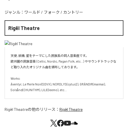
ジャンル：
ワールド
/
フォーク
/
カントリー
Rigël Theatre
天使, 妖精, 星をテーマにした民族系の同人音楽座です。

欧州圏の民族音楽（Celtic, Nordic, Pagan Folk, etc...）やサウンドトラックな
ど取り入れたオリジナル曲を頒布しております。

Works:

Äventyr, Le Merle Noir(SDVX), NORDLYS(cytus2), GRÄNDIR(maimai), 
Solsånd(CHUNITHM), LILI(Deemo), etc...
Rigël Theatre
の他のリリース：
Rigël Theatre