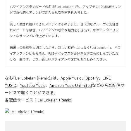
ハワイアンスタンダードの名曲「Lei Lokelani」を、アップテンポなR&Bサウン
ドで現代的なアレンジで新たな息吹を吹き込みました。

美しく愛され続けてきたメロディはそのままに、現代的なグルーヴと洗練さ
れたビートを融合。ハワイアンの新たな魅力を引き出す、斬新でスタイリッ
シュなサウンドに仕上げています。

伝統への敬意を大切にしながら、新しい時代へとつなぐ「Lei Lokelani」。ハワ
イアンファンはもちろん、R&Bやポップスがお好きな方にも楽しんでいただ
ける一曲です。ぜひ、新しいハワイアンの世界をお楽しみください。
なお「
Lei Lokelani (Remix)
」は、
Apple Music
、
Spotify
、
LINE
MUSIC
、
YouTube Music
、
Amazon Music Unlimited
などの音楽配信サ
ービスで聴くことができる。
各配信サービス：
Lei Lokelani (Remix)