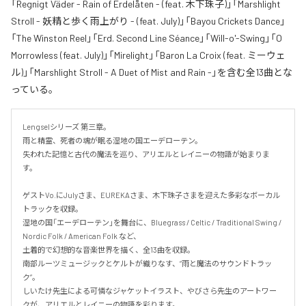
「Regnigt Väder - Rain of Erdelåten - (feat. 木下珠子)」「Marshlight
Stroll - 妖精と歩く雨上がり - (feat. July)」「Bayou Crickets Dance」
「The Winston Reel」「Erd. Second Line Séance」「Will-o'-Swing」「O
Morrowless (feat. July)」「Mirelight」「Baron La Croix (feat. ミーウェ
ル)」「Marshlight Stroll - A Duet of Mist and Rain -」を含む全13曲とな
っている。
Lengselシリーズ 第三章。

雨と精霊、死者の魂が眠る湿地の国エーデローテン。

失われた記憶と古代の魔法を巡り、アリエルとレイニーの物語が始まりま
す。

ゲストVo.にJulyさま、EUREKAさま、木下珠子さまを迎えた多彩なボーカル
トラックを収録。

湿地の国「エーデローテン」を舞台に、Bluegrass / Celtic / Traditional Swing / 
Nordic Folk / American Folk など、

土着的で幻想的な音楽世界を描く、全13曲を収録。

南部ルーツミュージックとケルトが織りなす、“雨と魔法のサウンドトラッ
ク”。

しいたけ先生による可憐なジャケットイラスト、やびさら先生のアートワー
クが、アリエルとレイニーの物語を彩ります。