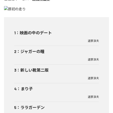
1
：
映画の中のデート
道家淳夫
2
：
ジャガーの瞳
道家淳夫
3
：
新しい靴第二版
道家淳夫
4
：
まり子
道家淳夫
5
：
ララガーデン