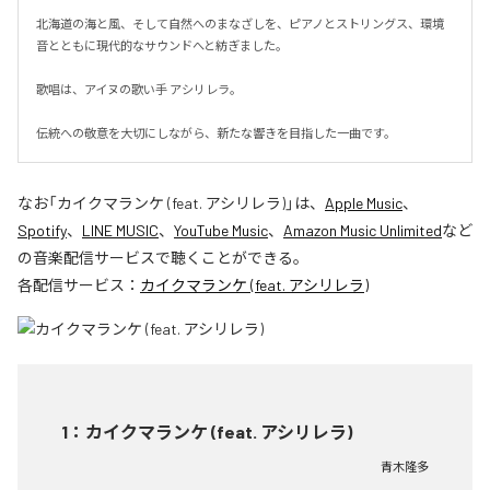
北海道の海と風、そして自然へのまなざしを、ピアノとストリングス、環境
音とともに現代的なサウンドへと紡ぎました。

歌唱は、アイヌの歌い手 アシリレラ。

伝統への敬意を大切にしながら、新たな響きを目指した一曲です。
なお「
カイクマランケ (feat. アシリレラ)
」は、
Apple Music
、
Spotify
、
LINE MUSIC
、
YouTube Music
、
Amazon Music Unlimited
など
の音楽配信サービスで聴くことができる。
各配信サービス：
カイクマランケ (feat. アシリレラ)
1
：
カイクマランケ (feat. アシリレラ)
青木隆多