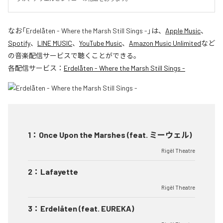
なお「
Erdelåten - Where the Marsh Still Sings -
」は、
Apple Music
、
Spotify
、
LINE MUSIC
、
YouTube Music
、
Amazon Music Unlimited
など
の音楽配信サービスで聴くことができる。
各配信サービス：
Erdelåten - Where the Marsh Still Sings -
1
：
Once Upon the Marshes (feat. ミーウェル)
Rigël Theatre
2
：
Lafayette
Rigël Theatre
3
：
Erdelåten (feat. EUREKA)