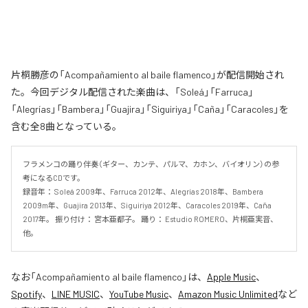
片桐勝彦の「Acompañamiento al baile flamenco」が配信開始され
た。今回デジタル配信された楽曲は、「Soleá」「Farruca」
「Alegrías」「Bambera」「Guajira」「Siguiriya」「Caña」「Caracoles」を
含む全8曲となっている。
フラメンコの踊り伴奏（ギター、カンテ、パルマ、カホン、バイオリン）の参
考になるCDです。 

録音年： Soleá 2009年、Farruca 2012年、Alegrías 2018年、Bambera 
2009m年、Guajira 2013年、Siguiriya 2012年、Caracoles 2019年、Caña 
2017年。 振り付け： 宮本亜都子。 踊り： Estudio ROMERO、片桐亜実音、
他。
なお「
Acompañamiento al baile flamenco
」は、
Apple Music
、
Spotify
、
LINE MUSIC
、
YouTube Music
、
Amazon Music Unlimited
など