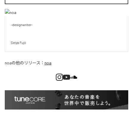
-designwriter-

Seiya Fujii
noa
の他のリリース：
noa