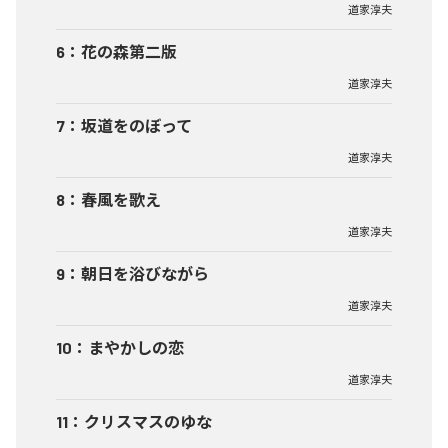
道家淳夫
6
：
花の森第二版
道家淳夫
7
：
坂道をのぼって
道家淳夫
8
：
春風を歌え
道家淳夫
9
：
朝日を浴びながら
道家淳夫
10
：
まやかしの恋
道家淳夫
11
：
クリスマスのゆな