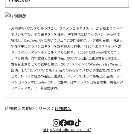
片桐 勝彦（かたぎり かつひこ）。 フラメンコギタリスト。 幼少期よりヴァイ
オリンを学び、その後ギターを独習。 中学時代にはロックバンドA-JARIを
結成し、East West’84 においてジュニア部門優秀グループ賞を受賞。 明治大
学在学中にフラメンコギターを鈴木英夫に師事。 1998年よりスペインへ渡
り、ミゲル・アンヘル・コルテスらに師事。 2005年にはJ-WAVEでカニサ
レスと共演。同年渡辺えり主宰作品、2006年沢田研二主演舞台に参加し、
舞台音楽家としての経験を積む。 2015年スペインでのCante de las Minasに
出演。また「笑っていいとも！」「音楽のある街で」「おとり捜査官」などをは
じめ、NHKほか各局の番組に出演し、メディアにおいても幅広く活動。 フラ
メンコスタジオEstudio ROMERO主宰。日本フラメンコ協会理事。明治大学
リバティアカデミー非常勤講師。
片桐勝彦
の他のリリース：
片桐勝彦
http://estudioromero.net/