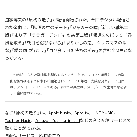
道家淳夫の「原初の走り」が配信開始された。今回デジタル配信さ
れた楽曲は、「映画の中のデート」「ジャガーの瞳」「新しい靴第二
版」「まり子」「ララガーデン」「花の森第二版」「坂道をのぼって」「春
風を歌え」「朝日を浴びながら」「まやかしの恋」「クリスマスのゆ
な」「愛の国に行こう」「再び会う日を待ちのぞみ」を含む全13曲とな
っている。
一つの統一された楽曲集を製作するということで、２０２５年秋に１２の楽
曲を製作するように制作が開始され、２０２６年春に完成を見た。１３曲目
は、アンコール・ピースである。すべての楽曲は、メロディーが主体となるよ
うに企図されている。
なお「
原初の走り
」は、
Apple Music
、
Spotify
、
LINE MUSIC
、
YouTube Music
、
Amazon Music Unlimited
などの音楽配信サービスで
聴くことができる。
各配信サービス：
原初の走り