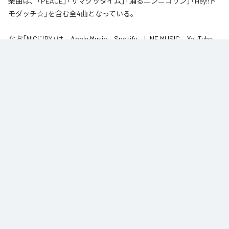
楽曲は、「PEACE」「サマグッタイム」「踊るニンニコリン」「Hey!!ト
モダッチ☆」を含む全4曲となっている。
なお「
NIC♡RY
」は、
Apple Music
、
Spotify
、
LINE MUSIC
、
YouTube
Music
、
Amazon Music Unlimited
などの音楽配信サービスで聴くこと
ができる。
各配信サービス：
NIC♡RY
1
：
PEACE
NIC♡RY
2
：
サマグッタイム
NIC♡RY
3
：
踊るニンニコリン