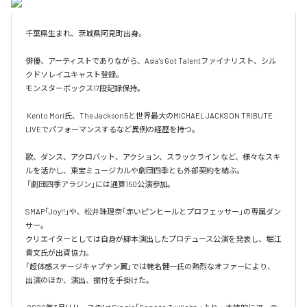
千葉県生まれ、茨城県阿見町出身。 

俳優、アーティストでありながら、Asia's Got Talentファイナリスト、シル
クドソレイユキャスト登録。

モンスターボックス17段記録保持。

 Kento Mori氏、The Jackson5と世界最大のMICHAEL JACKSON TRIBUTE 
LIVEでパフォーマンスするなど異例の経歴を持つ。 

歌、ダンス、アクロバット、アクション、スラックライン など、様々なスキ
ルを活かし、東宝ミュージカルや劇団四季とも外部契約を結ぶ。

 「劇団四季アラジン」には通算150公演参加。

SMAP「Joy!!」や、松井珠理奈「赤いピンヒールとプロフェッサー」の専属ダン
サー。 

クリエイターとしては自身が脚本演出したプロデュース公演を発表し、堀江
貴文氏が出資協力。 

「超体感ステージキャプテン翼」では蛯名健一氏の熱烈なオファーにより、
出演のほか、演出、振付を手掛けた。
