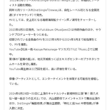
 2022年3月リリースの1st Single「Gone to Twilight.」より、本格的にアーテ
ィスト活動を開始。

同年10月リリースの2nd Single「Crewse」は、自社レーベル初となる全国流
通（ダイキサウンド）で発売。

MVとしては、史上初となる箱根海賊船クイーン芦ノ湖号をチャーターし
た。 

2023年6月30日発売、1st Full Album 《MusiQzmiC》は作詞作曲のほか、サウ
ンドプロデューサーをつとめる。

収録されている全楽曲のMVを2023年8月から2024年9月まで総指揮をと
り、MVを撮影。

YouTube【松永一哉-Kazuya Matsunaga-マツカズSTYLE 『Music』】で公開
中。 

第1弾の「星屑の庭」は、地元茨城県つくばエキスポセンターのプラネタリウ
ムホールを貸切し撮影。

YouTube再生数は22万回を超え、高い評価を得ている。 

俳優×アーティストとして、エンターテイメントを体現する可能性を提唱し
ている。 

2024年6月29日〜30日に上演のキャナルシティ劇場特別公演『斬！新八犬
伝〜破〜始まりの五犬士』では、犬山道節役でメインキャストで舞台出演の
ほか、3rd Single「輪廻奇譚」が舞台主題歌、「時化と凪 feat.中野悟朗」が挿
入歌に決定。