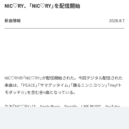
NIC♡RY、「NIC♡RY」を配信開始
新曲情報
2026.8.7
NIC♡RYの「NIC♡RY」が配信開始された。今回デジタル配信された
楽曲は、「PEACE」「サマグッタイム」「踊るニンニコリン」「Hey!!ト
モダッチ☆」を含む全4曲となっている。
なお「
NIC♡RY
」は、
Apple Music
、
Spotify
、
LINE MUSIC
、
YouTube
Music
、
Amazon Music Unlimited
などの音楽配信サービスで聴くこと
ができる。
各配信サービス：
NIC♡RY