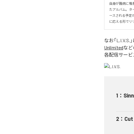
自身が難病に罹患し
たアルバム。タイトル
ースされる予定
に応える形でリ
なお「
L.I.V.S.
Unlimited
など
各配信サービ
1
：
Sinn
2
：
Cut 