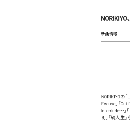
NORIKIY
新曲情報
NORIKIYO
Excuse」「Cut
Interrlude～」
ぇ」「続人生」