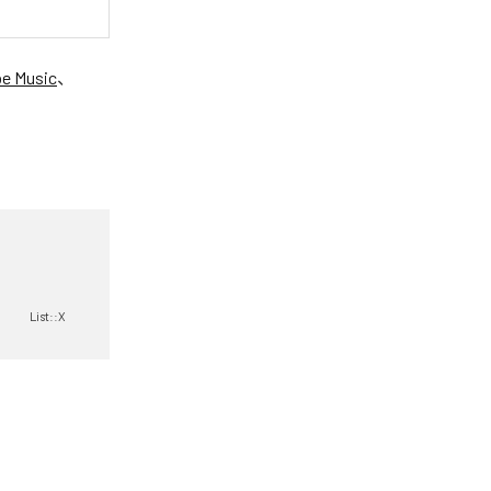
e Music
、
List::X