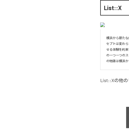
List::X
横浜から新たな航
セプトは変わらず
せる体験を約束
の一つ一つのス
の物語は横浜か
List::X
の他の