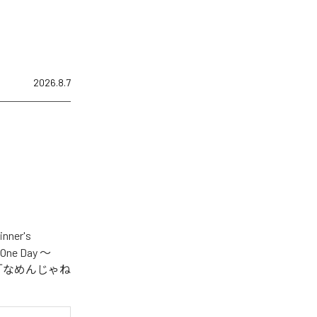
2026.8.7
er's
One Day ～
.V.S.」「なめんじゃね