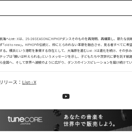
海へ――List::Xは、25-26 SEASONにHIPHOPダンスそのものを再発明、再構築し、新たな
「old to new」。HIPHOPの伝統と、枠にとらわれない革新を融合させ、見る者すべてに
する。横浜という港町を象徴する存在として、大海原を進むList::Xは進化を続け、その歩
テップは「願いは叶えられる」というメッセージを示し、子どもたちや次世代に夢を託す航路となる
ら全国へ、そして世界へ――波紋のように広がり、ダンスのインスピレーションを届け続けて
リリース：
List::X