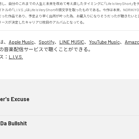
、自分のこれまでの人生と未来を改めて考え直したタイミングに「Life Is Very Short」
の「L.I.V.S.」はLife Is Very Shortの頭文字を取ったものである。今作は本来、NORIK
だった作品であり、予定より早く出所が叶った為、お蔵入りになりそうだったが聴きたいと
リースが決定したキャリア12枚目のアルバムとなってる。
」は、
Apple Music
、
Spotify
、
LINE MUSIC
、
YouTube Music
、
Amazo
の音楽配信サービスで聴くことができる。
ス：
L.I.V.S.
er's Excuse
Da Bullshit