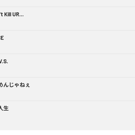
t Kill UR...
CE
V.S.
めんじゃねぇ
人生