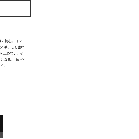
挑戦に挑む。コン
希望と夢、心を奮わ
みを止めない。そ
。List::X
いく。