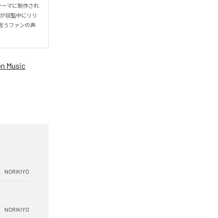
をテーマに制作され
IYOが収監中にリリ
言うファンの声
n Music
NORIKIYO
NORIKIYO