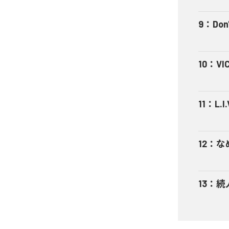
9
：
Don'
10
：
VI
11
：
L.I.
12
：
な
13
：
続