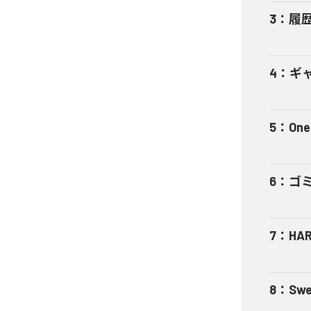
3
：
履
4
：
ギャ
5
：
One
6
：
ゴ
7
：
HA
8
：
Swe