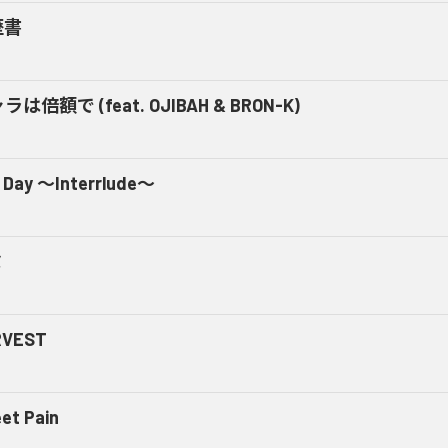
歴書
ラは倍額で (feat. OJIBAH & BRON-K)
 Day ～Interrlude～
ミ
RVEST
et Pain