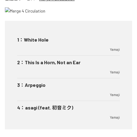
1
：
White Hole
Yamaji
2
：
This Is a Horn, Not an Ear
Yamaji
3
：
Arpeggio
Yamaji
4
：
asagi (feat. 初音ミク)
Yamaji