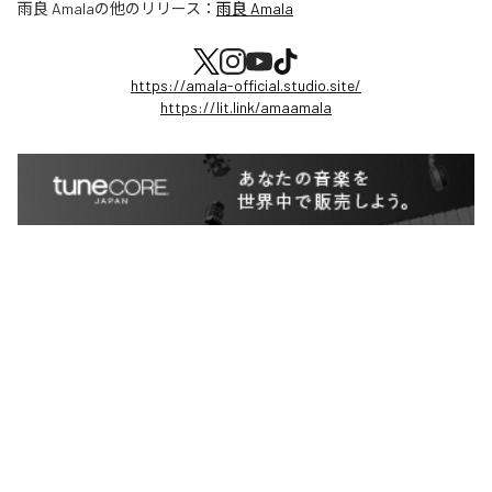
雨良 Amala
の他のリリース：
雨良 Amala
https://amala-official.studio.site/
https://lit.link/amaamala