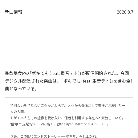
新曲情報
2026.8.7
暴飲暴食Pの「ポキでも (feat. 重音テト)」が配信開始された。今回
デジタル配信された楽曲は、「ポキでも (feat. 重音テト)」を含む全1
曲となっている。
特別な力を持たないにもかかわらず、人々から偶像として崇拝され続けた一
人の人間。

やがて本人もその虚像を受け入れ、信者を利用する存在へと変貌していく。

"信仰"と"支配"をテーマに描く、救いのないBADエンドストーリー。

さあ、このBADエンドストーリー——ポキ丼、召し上がれ。