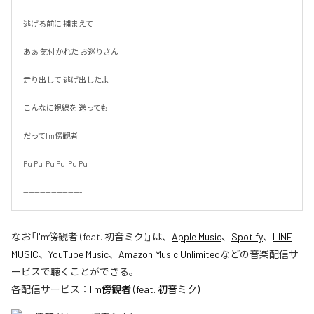
逃げる前に 捕まえて

あぁ 気付かれた お巡りさん

走り出して 逃げ出したよ

こんなに視線を 送っても

だってI'm傍観者

Pu Pu  Pu Pu  Pu Pu

---------------------
なお「
I'm傍観者 (feat. 初音ミク)
」は、
Apple Music
、
Spotify
、
LINE
MUSIC
、
YouTube Music
、
Amazon Music Unlimited
などの音楽配信サ
ービスで聴くことができる。
各配信サービス：
I'm傍観者 (feat. 初音ミク)