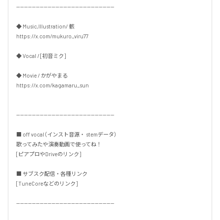
--------------------------------------------------

◆ Music,Illustration/ 骸

https://x.com/mukuro_viru77

◆ Vocal / [初音ミク]

◆ Movie / かがやまる

https://x.com/kagamaru_sun

--------------------------------------------------

■ off vocal（インスト音源・ stemデータ）

歌ってみたや演奏動画で使ってね！

[ピアプロやDriveのリンク]

■ サブスク配信・各種リンク

[TuneCoreなどのリンク]

--------------------------------------------------
