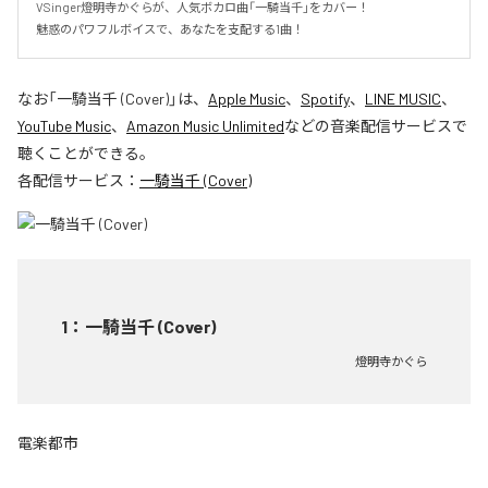
VSinger燈明寺かぐらが、人気ボカロ曲「一騎当千」をカバー！

魅惑のパワフルボイスで、あなたを支配する1曲！
なお「
一騎当千 (Cover)
」は、
Apple Music
、
Spotify
、
LINE MUSIC
、
YouTube Music
、
Amazon Music Unlimited
などの音楽配信サービスで
聴くことができる。
各配信サービス：
一騎当千 (Cover)
1
：
一騎当千 (Cover)
燈明寺かぐら
電楽都市