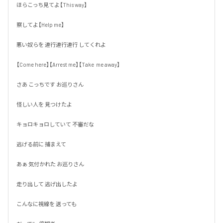
ほらこっち見てよ【This way】

察してよ【Help me】

悪い奴らを 連行連行連行 してくれよ

【Come here】【Arrest me】【Take  me away】

さあ こっちです お巡りさん

怪しい人を 見つけたよ

キョロキョロしていて 不審だな

逃げる前に 捕まえて

あぁ 気付かれた お巡りさん

走り出して 逃げ出したよ

こんなに視線を 送っても
