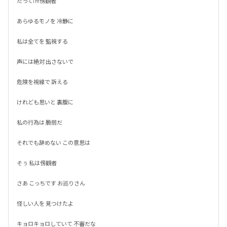
だってI'm傍観者

あらゆるモノを 冷静に

私は全てを 監視する

声には絶対 出さないで

危険を視線で 訴える

けれども思いと 裏腹に

私の行為は 脆弱だ

それでも辞めない この意思は

そぅ 私は傍観者

さあ こっちです お巡りさん

怪しい人を 見つけたよ

キョロキョロしていて 不審だな
