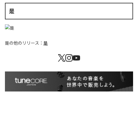
是
是
の他のリリース：
是