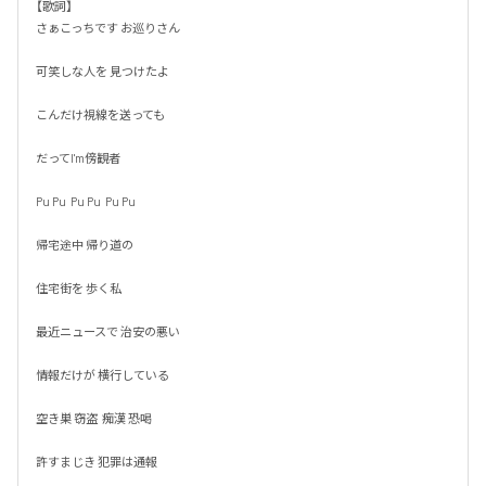
【歌詞】

さぁこっちです お巡りさん

可笑しな人を 見つけたよ

こんだけ視線を送っても

だってI'm傍観者

Pu Pu  Pu Pu  Pu Pu

帰宅途中 帰り道の

住宅街を 歩く私

最近ニュースで 治安の悪い

情報だけが 横行している

空き巣 窃盗  痴漢 恐喝

許すまじき 犯罪は通報
