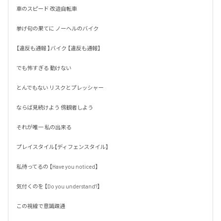
車のスピード 改造自転車

挙げ句の果てに ノーヘルのバイク

【違反も通報 】バイク 【違反も通報】

でも怖すぎる 動けない 

とんでもない リスクとプレッシャー

ならば見続けよう 傍観者しよう

それが唯一 私の出来る 

プレイスタイル【ディフェンスタイル】

私待ってるの 【Have you noticed】

気付くのを 【Do you understand?】

この視線で意識疎通
