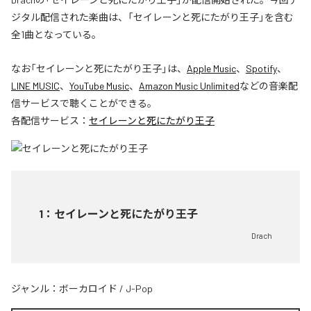
ジタル配信された楽曲は、「セイレーンと死にたがり王子」を含む
全1曲となっている。
なお「
セイレーンと死にたがり王子
」は、
Apple Music
、
Spotify
、
LINE MUSIC
、
YouTube Music
、
Amazon Music Unlimited
などの音楽配
信サービスで聴くことができる。
各配信サービス：
セイレーンと死にたがり王子
1
：
セイレーンと死にたがり王子
Drach
ジャンル：
ボーカロイド
/
J-Pop