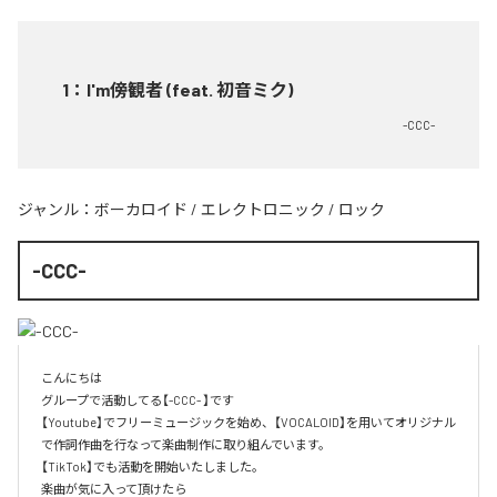
1
：
I'm傍観者 (feat. 初音ミク)
-CCC-
ジャンル：
ボーカロイド
/
エレクトロニック
/
ロック
-CCC-
こんにちは

グループで活動してる【-CCC- 】です

【Youtube】でフリーミュージックを始め、【VOCALOID】を用いてオリジナル
で作詞作曲を行なって楽曲制作に取り組んでいます。

【TikTok】でも活動を開始いたしました。

楽曲が気に入って頂けたら
