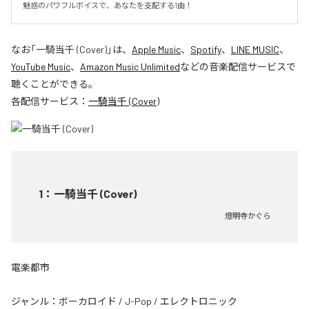
魅惑のパワフルボイスで、あなたを支配する1曲！
なお「
一騎当千 (Cover)
」は、
Apple Music
、
Spotify
、
LINE MUSIC
、
YouTube Music
、
Amazon Music Unlimited
などの音楽配信サービスで
聴くことができる。
各配信サービス：
一騎当千 (Cover)
1
：
一騎当千 (Cover)
燈明寺かぐら
電楽都市
ジャンル：
ボーカロイド
/
J-Pop
/
エレクトロニック