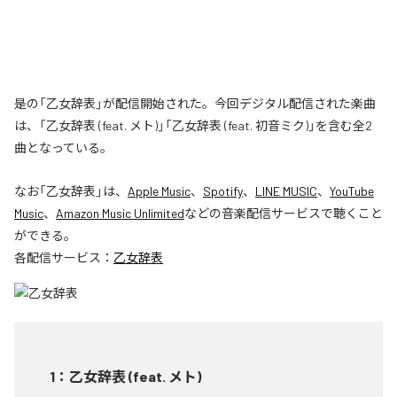
是の「乙女辞表」が配信開始された。今回デジタル配信された楽曲
は、「乙女辞表 (feat. メト)」「乙女辞表 (feat. 初音ミク)」を含む全2
曲となっている。
なお「
乙女辞表
」は、
Apple Music
、
Spotify
、
LINE MUSIC
、
YouTube
Music
、
Amazon Music Unlimited
などの音楽配信サービスで聴くこと
ができる。
各配信サービス：
乙女辞表
1
：
乙女辞表 (feat. メト)