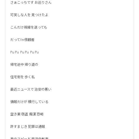
さぁこっちです お巡りさん

可笑しな人を 見つけたよ

こんだけ視線を送っても

だってI'm傍観者

Pu Pu  Pu Pu  Pu Pu

帰宅途中 帰り道の

住宅街を 歩く私

最近ニュースで 治安の悪い

情報だけが 横行している

空き巣 窃盗  痴漢 恐喝

許すまじき 犯罪は通報

車のスピード 改造自転車
