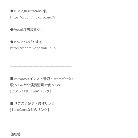
◆ Music,Illustration/ 骸

https://x.com/mukuro_viru77

◆ Vocal / [初音ミク]

◆ Movie / かがやまる

https://x.com/kagamaru_sun

--------------------------------------------------

■ off vocal（インスト音源・ stemデータ）

歌ってみたや演奏動画で使ってね！

[ピアプロやDriveのリンク]

■ サブスク配信・各種リンク

[TuneCoreなどのリンク]

--------------------------------------------------

【歌詞】
