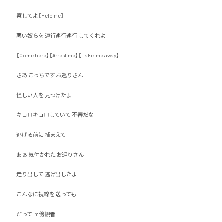
察してよ【Help me】

悪い奴らを 連行連行連行 してくれよ

【Come here】【Arrest me】【Take  me away】

さあ こっちです お巡りさん

怪しい人を 見つけたよ

キョロキョロしていて 不審だな

逃げる前に 捕まえて

あぁ 気付かれた お巡りさん

走り出して 逃げ出したよ

こんなに視線を 送っても

だってI'm傍観者
