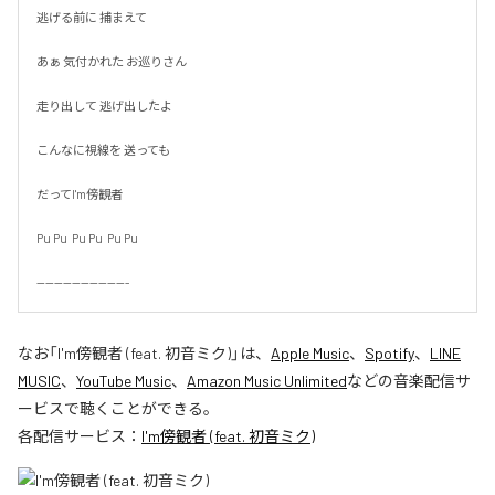
逃げる前に 捕まえて

あぁ 気付かれた お巡りさん

走り出して 逃げ出したよ

こんなに視線を 送っても

だってI'm傍観者

Pu Pu  Pu Pu  Pu Pu

---------------------
なお「
I'm傍観者 (feat. 初音ミク)
」は、
Apple Music
、
Spotify
、
LINE
MUSIC
、
YouTube Music
、
Amazon Music Unlimited
などの音楽配信サ
ービスで聴くことができる。
各配信サービス：
I'm傍観者 (feat. 初音ミク)