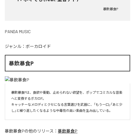
暴飲暴食P
PANDA MUSIC
ジャンル：
ボーカロイド
暴飲暴食P
暴飲暴食Pは、食欲や衝動、止められない欲望を、ポップでコミカルな音楽
へと変換するボカロP。

キャッチーなメロディとクセになる言葉選びを武器に、「もう一口」「あと少
し」と繰り返したくなるような中毒性の高い楽曲を生み出している。
暴飲暴食P
の他のリリース：
暴飲暴食P