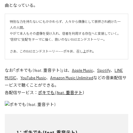
曲となっている。
特別な力を持たないにもかかわらず、人々から偶像として崇拝され続けた一
人の人間。

やがて本人もその虚像を受け入れ、信者を利用する存在へと変貌していく。

"信仰"と"支配"をテーマに描く、救いのないBADエンドストーリー。

さあ、このBADエンドストーリー——ポキ丼、召し上がれ。
なお「
ポキでも (feat. 重音テト)
」は、
Apple Music
、
Spotify
、
LINE
MUSIC
、
YouTube Music
、
Amazon Music Unlimited
などの音楽配信サ
ービスで聴くことができる。
各配信サービス：
ポキでも (feat. 重音テト)
1
：
ポキでも (feat. 重音テト)