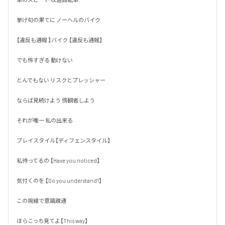
挙げ句の果てに ノーヘルのバイク

【違反も通報 】バイク 【違反も通報】

でも怖すぎる 動けない 

とんでもない リスクとプレッシャー

ならば見続けよう 傍観者しよう

それが唯一 私の出来る 

プレイスタイル【ディフェンスタイル】

私待ってるの 【Have you noticed】

気付くのを 【Do you understand?】

この視線で意識疎通

ほらこっち見てよ【This way】
