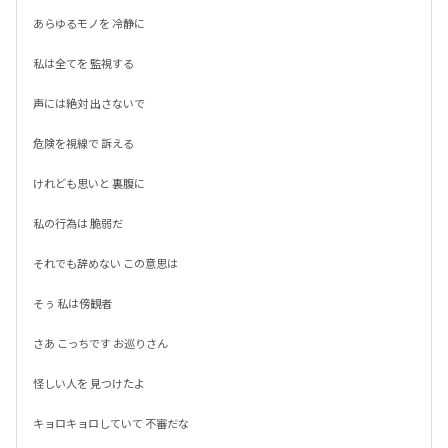
あらゆるモノを 冷静に

私は全てを 監視する

声には絶対 出さないで

危険を視線で 訴える

けれども思いと 裏腹に

私の行為は 脆弱だ

それでも辞めない この意思は

そぅ 私は傍観者

さあ こっちです お巡りさん

怪しい人を 見つけたよ

キョロキョロしていて 不審だな
