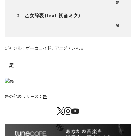
是
2
：
乙女辞表 (feat. 初音ミク)
是
ジャンル：
ボーカロイド
/
アニメ
/
J-Pop
是
是
の他のリリース：
是