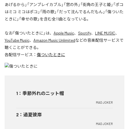
あげるから」「アンブレイカブル」「窓の外」「街角の王子と姫」「ポコ
はミコ ミコはポコ」「雨の歌」「だって沈んでるんだもん」「傷ついた
ときに」「幸せの歌」を含む全11曲となっている。
なお「
傷ついたときに
」は、
Apple Music
、
Spotify
、
LINE MUSIC
、
YouTube Music
、
Amazon Music Unlimited
などの音楽配信サービスで
聴くことができる。
各配信サービス：
傷ついたときに
1
：
季節外れのニット帽
MAD JOKER
2
：
過夏彼岸
MAD JOKER