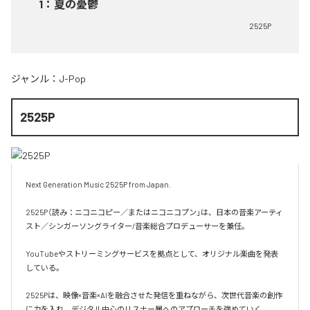
1
：
夏の憂鬱
2525P
ジャンル：
J-Pop
2525P
Next Generation Music 2525P from Japan.

2525P（読み：ニコニコピー／またはニコニコプン」は、日本の音楽アーティ
スト／シンガーソングライター/音楽総合プロデューサーを兼任。

YouTubeやストリーミングサービスを拠点として、オリジナル楽曲を発表
している。

2525Pは、映像×音楽×AIを融合させた発信を重ねながら、次世代音楽の創作
に力を入れ、デジタル中心のリスナー層へのアプローチを強めていく。
