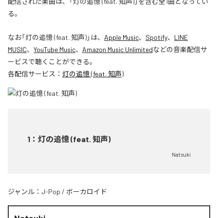
配信された楽曲は、「灯の追憶 (feat. 知声)」を含む全1曲となってい
る。
なお「
灯の追憶 (feat. 知声)
」は、
Apple Music
、
Spotify
、
LINE
MUSIC
、
YouTube Music
、
Amazon Music Unlimited
などの音楽配信サ
ービスで聴くことができる。
各配信サービス：
灯の追憶 (feat. 知声)
1
：
灯の追憶 (feat. 知声)
Natsuki
ジャンル：
J-Pop
/
ボーカロイド