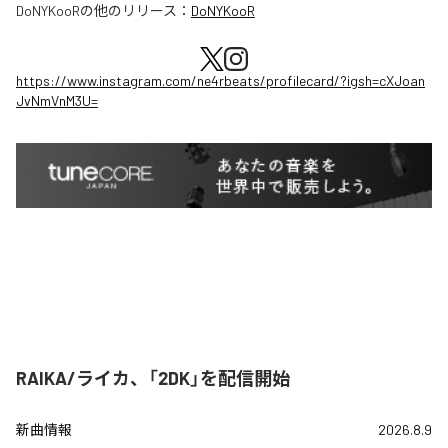
DoNYKooR
の他のリリース：
DoNYKooR
https://www.instagram.com/ne4rbeats/profilecard/?igsh=cXJoan
JvNmVnM3U=
RAIKA/ライカ、「2DK」を配信開始
新曲情報
2026.8.9