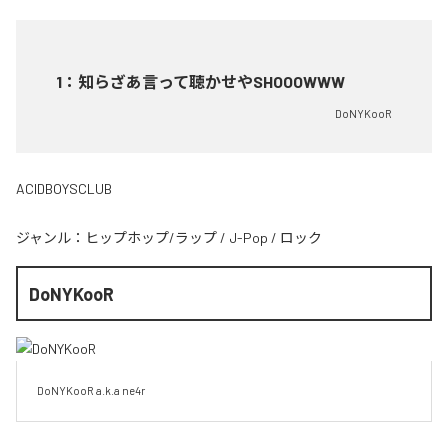
1
：
知らざあ言って聴かせやSHOOOWWW
DoNYKooR
ACIDBOYSCLUB
ジャンル：
ヒップホップ/ラップ
/
J-Pop
/
ロック
DoNYKooR
DoNYKooR a.k.a ne4r