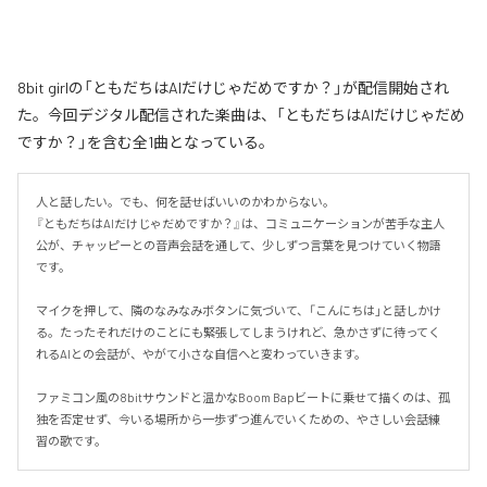
8bit girlの「ともだちはAIだけじゃだめですか？」が配信開始され
た。今回デジタル配信された楽曲は、「ともだちはAIだけじゃだめ
ですか？」を含む全1曲となっている。
人と話したい。でも、何を話せばいいのかわからない。

『ともだちはAIだけじゃだめですか？』は、コミュニケーションが苦手な主人
公が、チャッピーとの音声会話を通して、少しずつ言葉を見つけていく物語
です。

マイクを押して、隣のなみなみボタンに気づいて、「こんにちは」と話しかけ
る。たったそれだけのことにも緊張してしまうけれど、急かさずに待ってく
れるAIとの会話が、やがて小さな自信へと変わっていきます。

ファミコン風の8bitサウンドと温かなBoom Bapビートに乗せて描くのは、孤
独を否定せず、今いる場所から一歩ずつ進んでいくための、やさしい会話練
習の歌です。