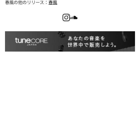
春風
の他のリリース：
春風