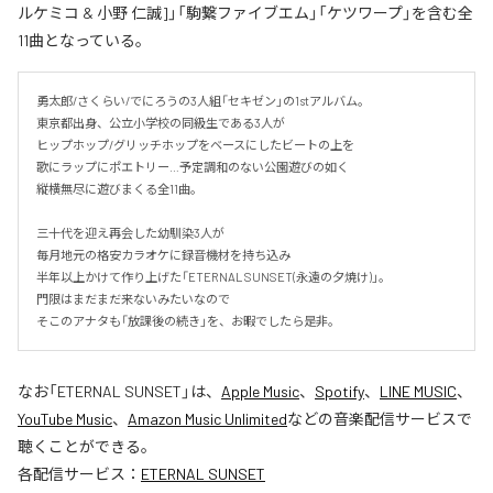
ルケミコ & 小野 仁誠]」「駒繋ファイブエム」「ケツワープ」を含む全
11曲となっている。
勇太郎/さくらい/でにろうの3人組「セキゼン」の1stアルバム。

東京都出身、公立小学校の同級生である3人が

ヒップホップ/グリッチホップをベースにしたビートの上を

歌にラップにポエトリー…予定調和のない公園遊びの如く

縦横無尽に遊びまくる全11曲。

三十代を迎え再会した幼馴染3人が

毎月地元の格安カラオケに録音機材を持ち込み

半年以上かけて作り上げた「ETERNAL SUNSET(永遠の夕焼け)」。

門限はまだまだ来ないみたいなので

そこのアナタも「放課後の続き」を、お暇でしたら是非。
なお「
ETERNAL SUNSET
」は、
Apple Music
、
Spotify
、
LINE MUSIC
、
YouTube Music
、
Amazon Music Unlimited
などの音楽配信サービスで
聴くことができる。
各配信サービス：
ETERNAL SUNSET