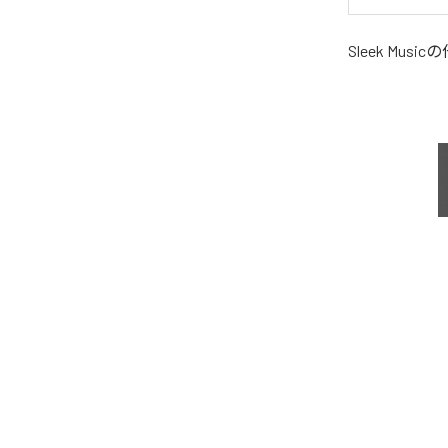
Sleek Music
の