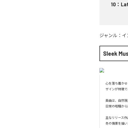
10
：
La
ジャンル：
イ
Sleek Mus
心を落ち着かせ
ザインが特徴で
楽曲は、自然現
日常の喧騒から
主なリリース作品
冬の情景を描いたTh