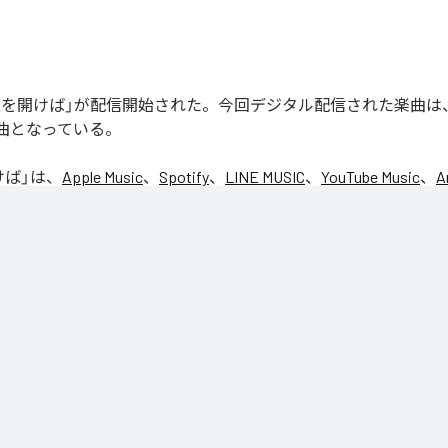
の「窓を開けば」が配信開始された。今回デジタル配信された楽曲は
1曲となっている。
けば
」は、
Apple Music
、
Spotify
、
LINE MUSIC
、
YouTube Music
、
A
の音楽配信サービスで聴くことができる。
ス：
窓を開けば
を開けば