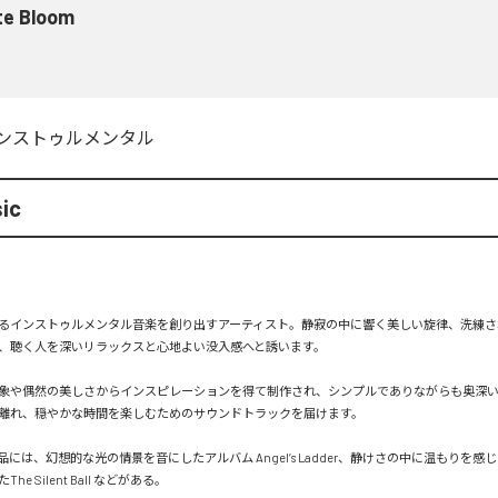
te Bloom
ンストゥルメンタル
ic
るインストゥルメンタル音楽を創り出すアーティスト。静寂の中に響く美しい旋律、洗練さ
、聴く人を深いリラックスと心地よい没入感へと誘います。

象や偶然の美しさからインスピレーションを得て制作され、シンプルでありながらも奥深
離れ、穏やかな時間を楽しむためのサウンドトラックを届けます。

には、幻想的な光の情景を音にしたアルバム Angel’s Ladder、静けさの中に温もりを感じる
e Silent Ball などがある。