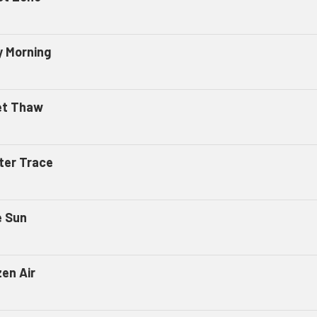
y Morning
et Thaw
ter Trace
e Sun
zen Air