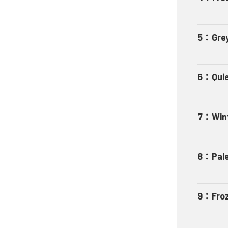
5
：
Gre
6
：
Qui
7
：
Win
8
：
Pal
9
：
Fro