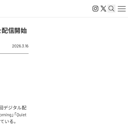
」を配信開始
2026.3.16
今回デジタル配
ning」「Quiet
曲となっている。