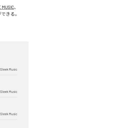
E MUSIC
、
ができる。
Sleek Music
Sleek Music
Sleek Music