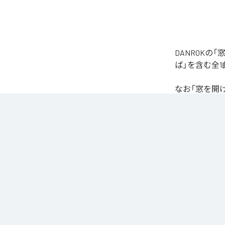
DANROK
ば」を含む全
なお「
窓を開
Unlimited
など
各配信サービ
1
：
窓