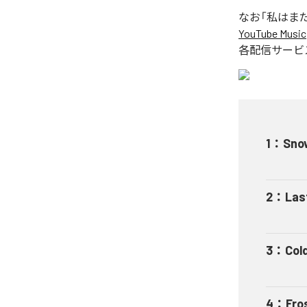
なお「
私はま
YouTube Music
各配信サービ
1
：
Sno
2
：
Las
3
：
Col
4
：
Fro