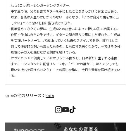
kota（コウタ）— シンガーソングライター。

中学生の頃、父の影響でギターを手にしたことをきっかけに音楽と出会う。
以来、音楽は人生のかけがえのない一部となり、「いつか自分の曲を世に出
したい」という想いを胸に抱き続けてきた。

長年温めてきたその夢は、生成AIとの出会いによって新しい形で結実する。
作詞・作曲は自らの手で行い、ギターの弾き語りで形にした楽曲を、生成AI
を"音楽パートナー"として編曲していく独自のスタイルで制作。当初はAIに
対して懐疑的な想いもあったものの、ともに音を紡ぐなかで、今ではその可
能性に手応えを感じながら創作を続けている。

かつてバンドで演奏していたオリジナル曲から、日々新たに生まれる楽曲
まで、コンスタントに配信リリース中。「どこかの誰かに、ほんの少しでも
良い気持ちを届けられたら」——その願いを胸に、今日も音楽を届け続けてい
る。
kota
の他のリリース：
kota