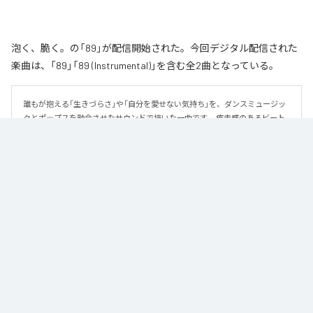
泡く、脆く。の「89」が配信開始された。今回デジタル配信された
楽曲は、「89」「89 (Instrumental)」を含む全2曲となっている。
誰もが抱える「生きづらさ」や「自分を愛せない気持ち」を、ダンスミュージッ
クとポップスを融合させたサウンドで描いた一曲です。 疾走感のあるビート
と繊細な歌詞が交差し、苦しさの中にも小さな希望を見つけ出していく。 「味
方だよ」というメッセージが、心にそっと寄り添う作品です。
なお「
89
」は、
Apple Music
、
Spotify
、
LINE MUSIC
、
YouTube Music
、
Amazon Music Unlimited
などの音楽配信サービスで聴くことができ
る。
各配信サービス：
89