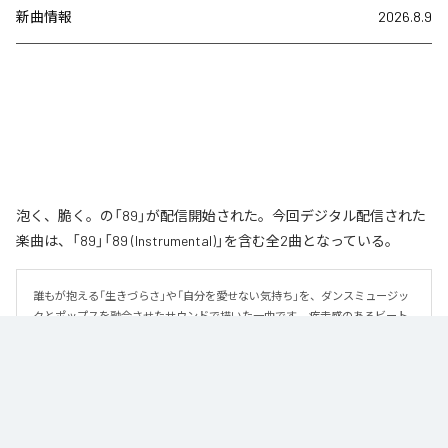
新曲情報
2026.8.9
泡く、脆く。の「89」が配信開始された。今回デジタル配信された
楽曲は、「89」「89 (Instrumental)」を含む全2曲となっている。
誰もが抱える「生きづらさ」や「自分を愛せない気持ち」を、ダンスミュージッ
クとポップスを融合させたサウンドで描いた一曲です。 疾走感のあるビート
と繊細な歌詞が交差し、苦しさの中にも小さな希望を見つけ出していく。 「味
方だよ」というメッセージが、心にそっと寄り添う作品です。
なお「
89
」は、
Apple Music
、
Spotify
、
LINE MUSIC
、
YouTube Music
、
Amazon Music Unlimited
などの音楽配信サービスで聴くことができ