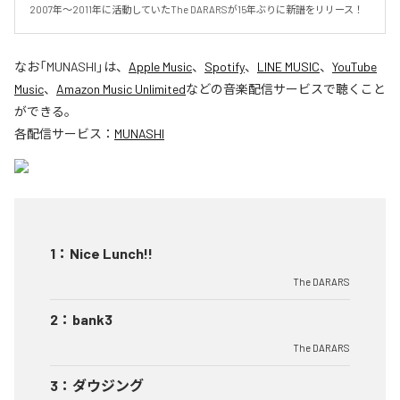
2007年〜2011年に活動していたThe DARARSが15年ぶりに新譜をリリース！
なお「
MUNASHI
」は、
Apple Music
、
Spotify
、
LINE MUSIC
、
YouTube
Music
、
Amazon Music Unlimited
などの音楽配信サービスで聴くこと
ができる。
各配信サービス：
MUNASHI
1
：
Nice Lunch!!
The DARARS
2
：
bank3
The DARARS
3
：
ダウジング