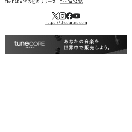
The DARARS
の他のリリース：
The DARARS
https://thedarars.com