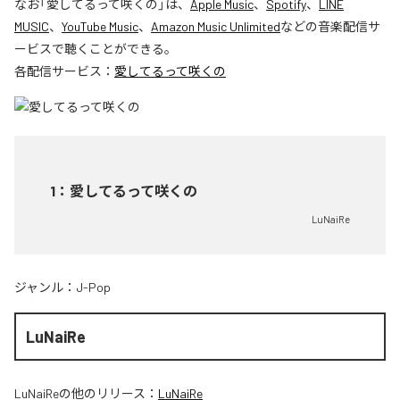
なお「
愛してるって咲くの
」は、
Apple Music
、
Spotify
、
LINE
MUSIC
、
YouTube Music
、
Amazon Music Unlimited
などの音楽配信サ
ービスで聴くことができる。
各配信サービス：
愛してるって咲くの
1
：
愛してるって咲くの
LuNaiRe
ジャンル：
J-Pop
LuNaiRe
LuNaiRe
の他のリリース：
LuNaiRe