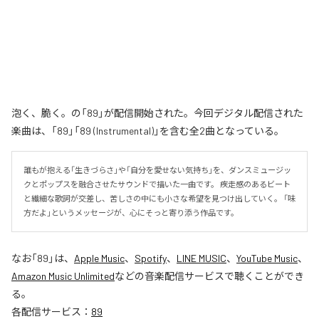
泡く、脆く。の「89」が配信開始された。今回デジタル配信された
楽曲は、「89」「89 (Instrumental)」を含む全2曲となっている。
誰もが抱える「生きづらさ」や「自分を愛せない気持ち」を、ダンスミュージッ
クとポップスを融合させたサウンドで描いた一曲です。 疾走感のあるビート
と繊細な歌詞が交差し、苦しさの中にも小さな希望を見つけ出していく。 「味
方だよ」というメッセージが、心にそっと寄り添う作品です。
なお「
89
」は、
Apple Music
、
Spotify
、
LINE MUSIC
、
YouTube Music
、
Amazon Music Unlimited
などの音楽配信サービスで聴くことができ
る。
各配信サービス：
89