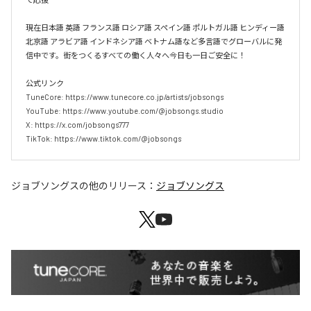
現在日本語 英語 フランス語 ロシア語 スペイン語 ポルトガル語 ヒンディー語 
北京語 アラビア語 インドネシア語 ベトナム語など多言語でグローバルに発
信中です。街をつくるすべての働く人々へ今日も一日ご安全に！

公式リンク

TuneCore: https://www.tunecore.co.jp/artists/jobsongs

YouTube: https://www.youtube.com/@jobsongs.studio

X: https://x.com/jobsongs777

TikTok: https://www.tiktok.com/@jobsongs
ジョブソングス
の他のリリース：
ジョブソングス