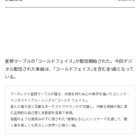
星野マーブルの「コールドフェイス」が配信開始された。今回デジ
タル配信された楽曲は、「コールドフェイス」を含む全1曲となって
いる。
アーティスト星野マーブルが贈る、共感を持たぬ心の美学を描いたゴシック・
インダストリアル・シングル「コールド フェイス」。

歪んだ電子音と荘厳なオーケストラサウンドが交錯し、冷徹な視線の奥に潜
む圧倒的な自己愛と支配欲を音楽で表現。

仮面のような微笑みの下に隠された「感情なき心」というテーマを通して、聴
く者を美しくも恐ろしい世界へと誘う一曲。