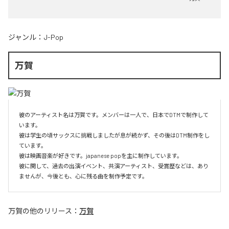
ジャンル：
J-Pop
万賀
彼のアーティスト名は万賀です。メンバーは一人で、日本でDTMで制作して
います。

彼は学生の頃サックスに挑戦しましたが息が続かず、その後はDTM制作をし
ています。

彼は映画音楽が好きです。japanese popを主に制作しています。

彼に関して、過去の出演イベント、共演アーティスト、受賞歴などは、あり
ませんが、今後とも、心に残る曲を制作予定です。
万賀
の他のリリース：
万賀