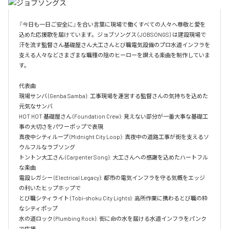
『今日も一日ご安全に』を合い言葉に現場で働くすべての人々へ尊敬と愛を
込めた応援歌を届けています。ジョブソングス（JOBSONGS）は建設現場で
汗を流す監督さん基礎屋さん大工さんとび職電気設備のプロ水道インフラを
支える人々などさまざまな職種の陰のヒーローを讃える楽曲を制作していま
す。

代表曲  

現場サンバ (Genba Samba): 工事現場を運営する監督さんの気持ちを込めた
元気なサンバ  

HOT HOT 基礎屋さん (Foundation Crew): 見えない部分が一番大事な基礎工
事の大切さをパワーポップで表現  

真夜中シティループ (Midnight City Loop): 真夜中の道路工事が街を支えるソ
ウルフルなラブソング  

トントン大工さん (Carpenter Song): 大工さんへの感謝を込めたハートフル
な楽曲  

電設レガシー (Electrical Legacy): 都市の電気インフラを守る気概をエッジ
の利いたヒップホップで  

とび職シティライト (Tobi-shoku City Lights): 高所作業に携わるとび職の粋
なシティポップ  

水の道ロック (Plumbing Rock): 街に命の水を届ける水道インフラをパンク
で応援
