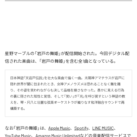
星野マーブルの「岩戸の舞姫」が配信開始された。今回デジタル配
信された楽曲は、「岩戸の舞姫」を含む全1曲となっている。
日本神話「天岩戸伝説」を壮大な楽曲で描く一曲。太陽神アマテラスが岩戸に
隠れ世界が闇に包まれたとき、女神アメノウズメは恐れることなく舞を踊
り、その姿を笑われながらも決して品格を崩さなかった。愚かに見える行為
の裏に隠された知性と覚悟、そして「笑い」が「光」を呼び戻すという神話の教
えを、琴・尺八と壮麗な弦楽オーケストラが織りなす和洋融合サウンドで再
構築する。
なお「
岩戸の舞姫
」は、
Apple Music
、
Spotify
、
LINE MUSIC
、
YouTube Music
、
Amazon Music Unlimited
などの音楽配信サービスで