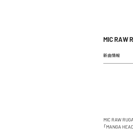
MIC RAW
新曲情報
MIC RAW
「MANGA H