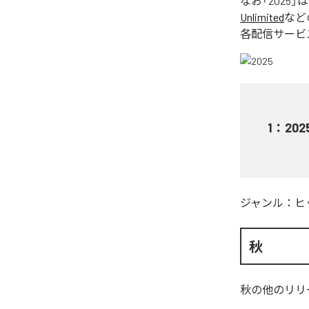
なお「
2025
」
Unlimited
など
各配信サービ
1
：
202
ジャンル：
ヒ
秋
秋
の他のリリ