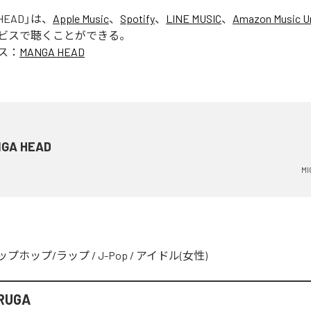
HEAD
」は、
Apple Music
、
Spotify
、
LINE MUSIC
、
Amazon Music Un
ビスで聴くことができる。
ス：
MANGA HEAD
GA HEAD
MI
ップホップ/ラップ
/
J-Pop
/
アイドル(女性)
 RUGA