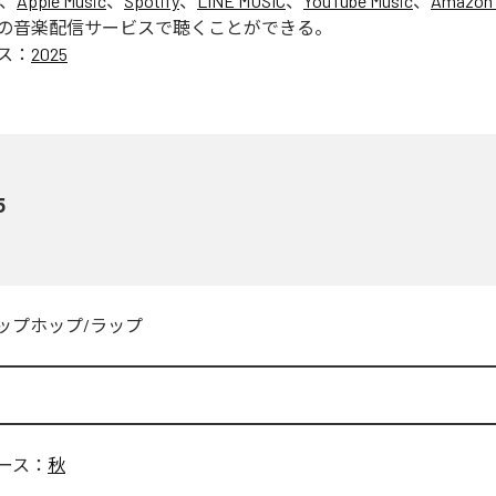
は、
Apple Music
、
Spotify
、
LINE MUSIC
、
YouTube Music
、
Amazon 
の音楽配信サービスで聴くことができる。
ス：
2025
5
ップホップ/ラップ
ース：
秋