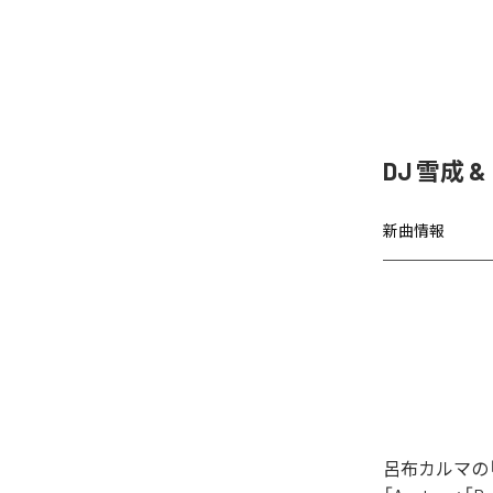
DJ 雪成
新曲情報
呂布カルマの「