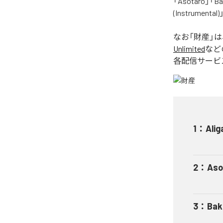
「Asotaro」「Bak
(Instrume
なお「
財産
」
Unlimited
など
各配信サービ
1
：
Alig
2
：
Aso
3
：
Bak