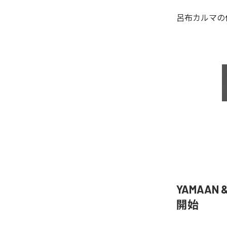
呂布カルマ
の
YAMAAN 
開始