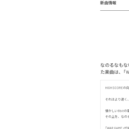
新曲情報
なのるなもないの
た楽曲は、「WAR
HIGH SCORE
それはより速く、
懐かしい8bit
その上を、なのる
「WAR GAM