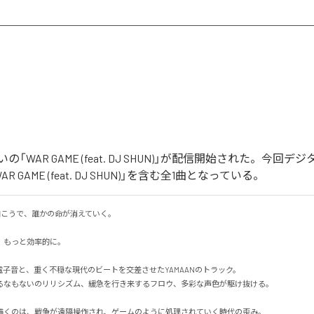
「WAR GAME (feat. DJ SHUN)」が配信開始された。今回
 GAME (feat. DJ SHUN)」を含む全1曲となっている。
の向こうで、誰かの命が消えていく。

もっと効率的に。

の電子音と、重く不穏な現代のビートを交差させたYAMAANのトラック。

なもないのリリシズム、緩急を行き来するフロウ、多彩な声色が駆け抜ける。

E」が描くのは、戦争が遠隔操作され、ゲームのように処理されていく時代の歪み。
