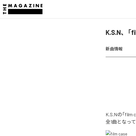
K.S.N、「
新曲情報
K.S.Nの「f
全1曲となっ