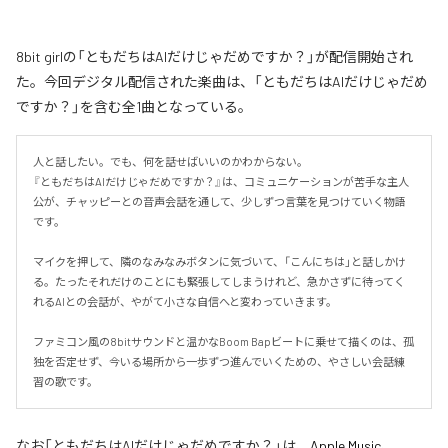
8bit girlの「ともだちはAIだけじゃだめですか？」が配信開始され
た。今回デジタル配信された楽曲は、「ともだちはAIだけじゃだめ
ですか？」を含む全1曲となっている。
人と話したい。でも、何を話せばいいのかわからない。

『ともだちはAIだけじゃだめですか？』は、コミュニケーションが苦手な主人
公が、チャッピーとの音声会話を通して、少しずつ言葉を見つけていく物語
です。

マイクを押して、隣のなみなみボタンに気づいて、「こんにちは」と話しかけ
る。たったそれだけのことにも緊張してしまうけれど、急かさずに待ってく
れるAIとの会話が、やがて小さな自信へと変わっていきます。

ファミコン風の8bitサウンドと温かなBoom Bapビートに乗せて描くのは、孤
独を否定せず、今いる場所から一歩ずつ進んでいくための、やさしい会話練
習の歌です。
なお「
ともだちはAIだけじゃだめですか？
」は、
Apple Music
、