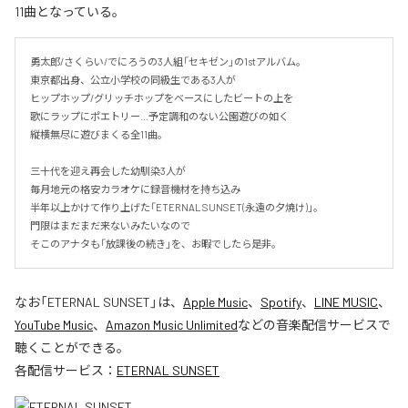
11曲となっている。
勇太郎/さくらい/でにろうの3人組「セキゼン」の1stアルバム。

東京都出身、公立小学校の同級生である3人が

ヒップホップ/グリッチホップをベースにしたビートの上を

歌にラップにポエトリー…予定調和のない公園遊びの如く

縦横無尽に遊びまくる全11曲。

三十代を迎え再会した幼馴染3人が

毎月地元の格安カラオケに録音機材を持ち込み

半年以上かけて作り上げた「ETERNAL SUNSET(永遠の夕焼け)」。

門限はまだまだ来ないみたいなので

そこのアナタも「放課後の続き」を、お暇でしたら是非。
なお「
ETERNAL SUNSET
」は、
Apple Music
、
Spotify
、
LINE MUSIC
、
YouTube Music
、
Amazon Music Unlimited
などの音楽配信サービスで
聴くことができる。
各配信サービス：
ETERNAL SUNSET