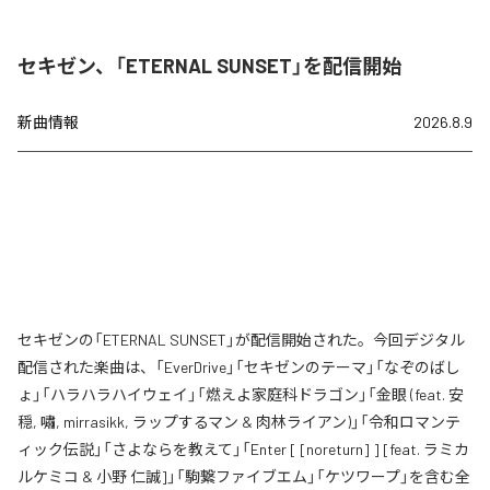
セキゼン、「ETERNAL SUNSET」を配信開始
新曲情報
2026.8.9
セキゼンの「ETERNAL SUNSET」が配信開始された。今回デジタル
配信された楽曲は、「EverDrive」「セキゼンのテーマ」「なぞのばし
ょ」「ハラハラハイウェイ」「燃えよ家庭科ドラゴン」「金眼 (feat. 安
穏, 嘯, mirrasikk, ラップするマン & 肉林ライアン)」「令和ロマンテ
ィック伝説」「さよならを教えて」「Enter [ [noreturn] ] [feat. ラミカ
ルケミコ & 小野 仁誠]」「駒繋ファイブエム」「ケツワープ」を含む全