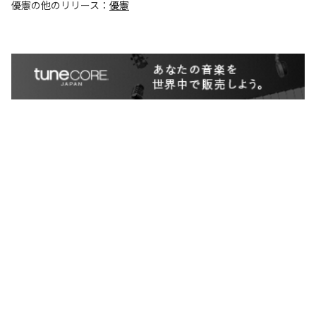
優憲
の他のリリース：
優憲