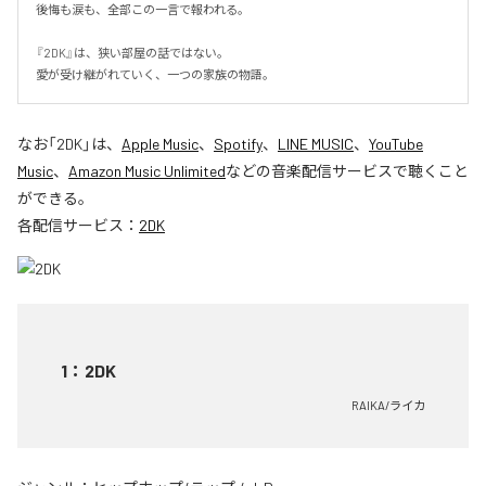
後悔も涙も、全部この一言で報われる。

『2DK』は、狭い部屋の話ではない。

愛が受け継がれていく、一つの家族の物語。
なお「
2DK
」は、
Apple Music
、
Spotify
、
LINE MUSIC
、
YouTube
Music
、
Amazon Music Unlimited
などの音楽配信サービスで聴くこと
ができる。
各配信サービス：
2DK
1
：
2DK
RAIKA/ライカ