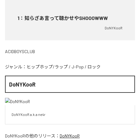
1
：
知らざあ言って聴かせやSHOOOWWW
DoNYKooR
ACIDBOYSCLUB
ジャンル：
ヒップホップ/ラップ
/
J-Pop
/
ロック
DoNYKooR
DoNYKooR a.k.a ne4r
DoNYKooR
の他のリリース：
DoNYKooR