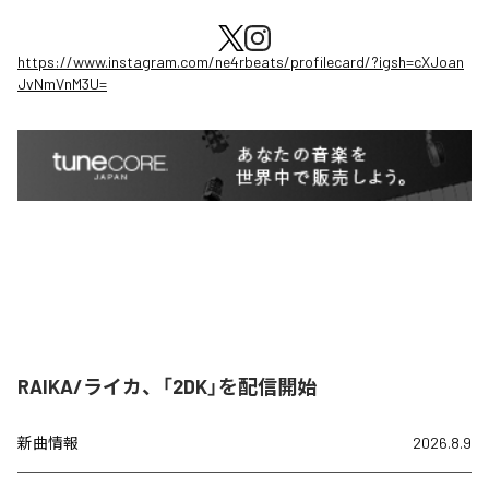
https://www.instagram.com/ne4rbeats/profilecard/?igsh=cXJoan
JvNmVnM3U=
RAIKA/ライカ、「2DK」を配信開始
新曲情報
2026.8.9