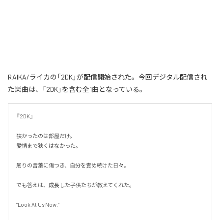
RAIKA/ライカの「2DK」が配信開始された。今回デジタル配信され
た楽曲は、「2DK」を含む全1曲となっている。
『2DK』

狭かったのは部屋だけ。

愛情まで狭くはなかった。

周りの言葉に傷つき、自分を責め続けた日々。

でも答えは、成長した子供たちが教えてくれた。

“Look At Us Now.”
