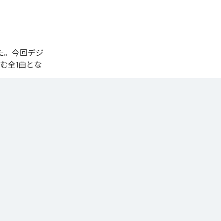
された。今回デジ
含む全1曲とな
y
、
LINE
くことができ
DaVinci ST