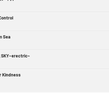
Control
m Sea
KY~erectric~
r Kindness