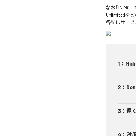
なお「
IN MOTI
Unlimited
など
各配信サービ
1
：
Mid
2
：
Don
3
：
遠
4
：
秋