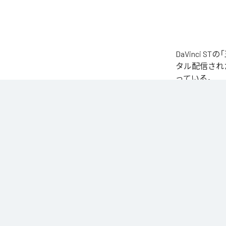
DaVinci 
タル配信された楽
っている。
なお「
王女は飲ま
MUSIC
、
YouTu
る。
各配信サービ
1
：
王女