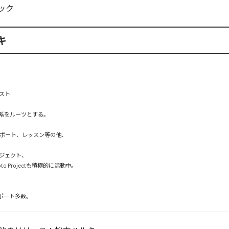
ック
キ
スト

系をルーツとする。

ポート、レッスン等の他、

ジェクト、

umoto Projectも積極的に活動中。

ポート多数。