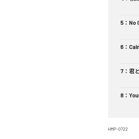
5
：
No 
6
：
Cal
7
：
君とS
8
：
You
HMP-0722