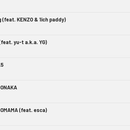
g (feat. KENZO & 1ich paddy)
(feat. yu-t a.k.a. YG)
A5
NONAKA
OMAMA (feat. esca)