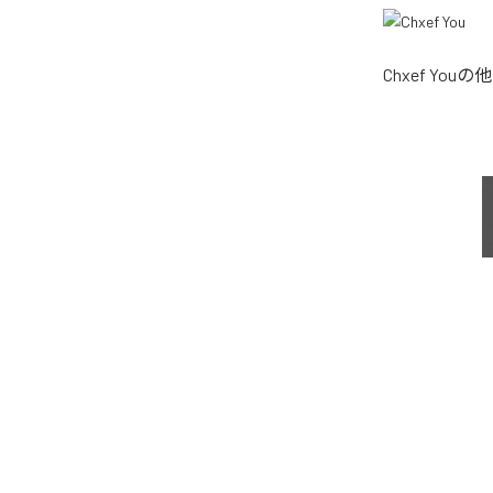
Chxef You
の他