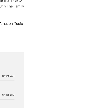
 Santana)」「遊び
nly The Family
Amazon Music
Chxef You
Chxef You