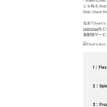
「Shake u (fea
じゃねえ (feat. C
(feat. Chu
なお「
Chxef is
Unlimited
など
各配信サービ
1
：
Flex
2
：
Spl
3
：
Fro