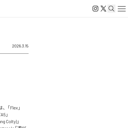
2026.3.15
、「Flex」
GTA5」
ng Colty)」