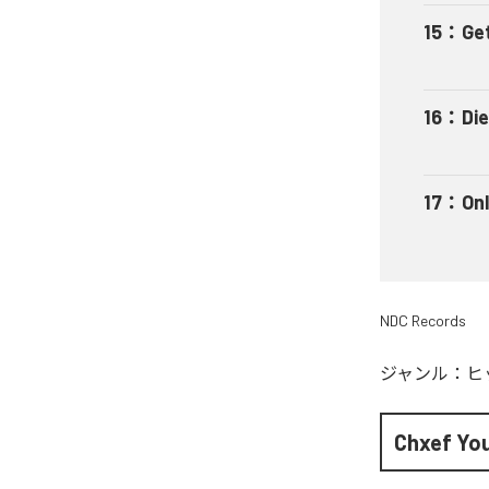
15
：
Ge
16
：
Di
17
：
On
NDC Records
ジャンル：
ヒ
Chxef Yo