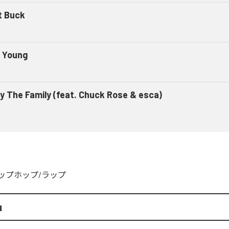
t Buck
e Young
ly The Family (feat. Chuck Rose & esca)
ップホップ/ラップ
u