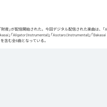
財産」が配信開始された。今回デジタル配信された楽曲は、「Aliga
asai」「Aligator (Instrumental)」「Asotaro (Instrumental)」「Bakasai
ntal)」を含む全6曲となっている。
は、
Apple Music
、
Spotify
、
LINE MUSIC
、
YouTube Music
、
Amazon 
の音楽配信サービスで聴くことができる。
ス：
財産
ator