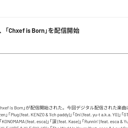
ou、「Chxef is Born」を配信開始
uの「Chxef is Born」が配信開始された。今回デジタル配信された楽曲は
n」「Plug (feat. KENZO & 1ich paddy)」「Oni (feat. yu-t a.k.a. YG)」「
NOMAMA (feat. esca)」「涙 (feat. Kase)」「Runnin' (feat. esca & Yu