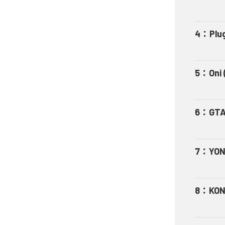
4
：
Plu
5
：
Oni 
6
：
GT
7
：
YO
8
：
KON