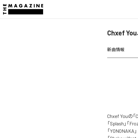
Chxef Y
新曲情報
Chxef Yo
「Splash」「Froze
「YONONAKA」「KO