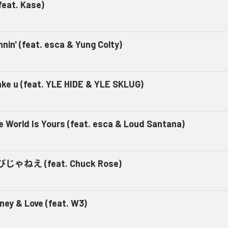
feat. Kase)
nin' (feat. esca & Yung Colty)
ke u (feat. YLE HIDE & YLE SKLUG)
e World Is Yours (feat. esca & Loud Santana)
じゃねえ (feat. Chuck Rose)
ney & Love (feat. W3)