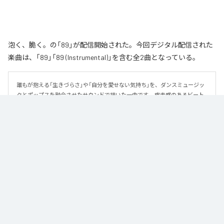
泡く、脆く。の「89」が配信開始された。今回デジタル配信された
楽曲は、「89」「89 (Instrumental)」を含む全2曲となっている。
誰もが抱える「生きづらさ」や「自分を愛せない気持ち」を、ダンスミュージッ
クとポップスを融合させたサウンドで描いた一曲です。 疾走感のあるビート
と繊細な歌詞が交差し、苦しさの中にも小さな希望を見つけ出していく。 「味
方だよ」というメッセージが、心にそっと寄り添う作品です。
なお「
89
」は、
Apple Music
、
Spotify
、
LINE MUSIC
、
YouTube Music
、
Amazon Music Unlimited
などの音楽配信サービスで聴くことができ
る。
各配信サービス：
89