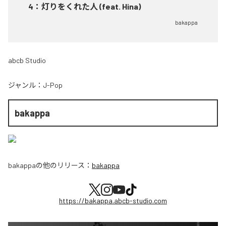
4
：
灯りをくれた人 (feat. Hina)
bakappa
abcb Studio
ジャンル：
J-Pop
bakappa
bakappa
の他のリリース：
bakappa
https://bakappa.abcb-studio.com