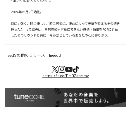
『誰かの"必要"でありたい。』

2024年12月2日始動。

時に力強く、時に優しく、時に可憐に。楽曲によって表情を変えるその透き
通ったArinaの歌声は、喜怒哀楽や言葉にできない感情・情景をPOPに昇華
したそのサウンドと共に、今必要としているあなたの心に寄り添う。
IneedS
の他のリリース：
IneedS
https://t.co/FmDZsoeimv