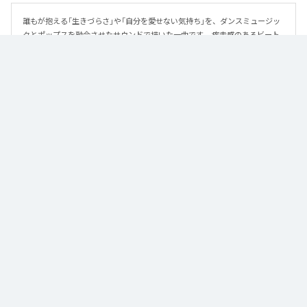
誰もが抱える「生きづらさ」や「自分を愛せない気持ち」を、ダンスミュージッ
クとポップスを融合させたサウンドで描いた一曲です。 疾走感のあるビート
と繊細な歌詞が交差し、苦しさの中にも小さな希望を見つけ出していく。 「味
方だよ」というメッセージが、心にそっと寄り添う作品です。
なお「
89
」は、
Apple Music
、
Spotify
、
LINE MUSIC
、
YouTube Music
、
Amazon Music Unlimited
などの音楽配信サービスで聴くことができ
る。
各配信サービス：
89
1
：
89
泡く、脆く。
2
：
89 (Instrumental)