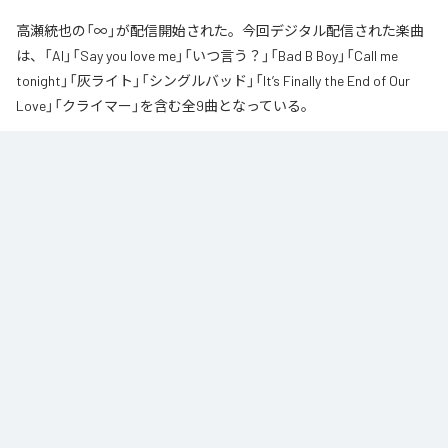
高瀬統也の「∞」が配信開始された。今回デジタル配信された楽曲
は、「AI」「Say you love me」「いつ言う？」「Bad B Boy」「Call me
tonight」「灰ライト」「シングルバッド」「It’s Finally the End of Our
Love」「クライマー」を含む全9曲となっている。
なお「
∞
」は、
Apple Music
、
Spotify
、
LINE MUSIC
、
YouTube Music
、
Amazon Music Unlimited
などの音楽配信サービスで聴くことができ
る。
各配信サービス：
∞
1
：
AI
高瀬統也
2
：
Say you love me