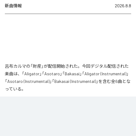
新曲情報
2026.8.8
呂布カルマの「財産」が配信開始された。今回デジタル配信された
楽曲は、「Aligator」「Asotaro」「Bakasai」「Aligator (Instrumental)」
「Asotaro (Instrumental)」「Bakasai (Instrumental)」を含む全6曲とな
っている。
なお「
財産
」は、
Apple Music
、
Spotify
、
LINE MUSIC
、
YouTube
Music
、
Amazon Music Unlimited
などの音楽配信サービスで聴くこと
ができる。
各配信サービス：
財産