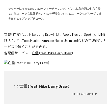
ラッパーにMike Larry Drawをフィーチャリング。ダンスに取り憑かれた亡霊
というユニークな世界観を、Mikeの軽妙なフロウとユニークなグルーヴで描
き出すヒップホップチューン。
なお「
亡霊 (feat. Mike Larry Draw)
」は、
Apple Music
、
Spotify
、
LINE
MUSIC
、
YouTube Music
、
Amazon Music Unlimited
などの音楽配信サ
ービスで聴くことができる。
各配信サービス：
亡霊 (feat. Mike Larry Draw)
1
：
亡霊 (feat. Mike Larry Draw)
LIFULL ALT-RHYTHM