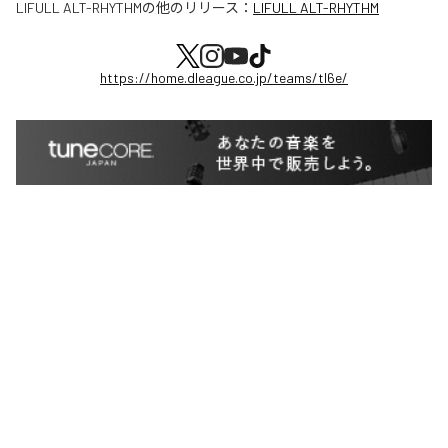
LIFULL ALT-RHYTHM
の他のリリース：
LIFULL ALT-RHYTHM
https://home.dleague.co.jp/teams/tl6e/