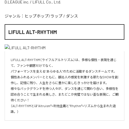
D.LEAGUE inc. / LIFULL Co., Ltd.
ジャンル：
ヒップホップ/ラップ
/
ダンス
LIFULL ALT-RHYTHM
LIFULL ALT-RHYTHM（ライフルアルトリズム）は、多様な個性・表現を通じ
て、ファンや観客だけでなく、

パフォーマンスを支える”あらゆる人”のために活動するダンスチームです。

個性あふれるメンバーとともに、観る人の感覚を刺激する新たなSHOWを創
作し、記憶に残り、人生をさらに豊かに楽しむきっかけを届けます。

様々なバックグランドを持つ人々が、ダンスを通じて関わり合い、多様性を
認め合うことで生まれる美しさ、またどこか完璧ではない歪な表現に、ご期
待ください！

（ALT-RHYTHMとは”Altruism""=利他主義と”Rhythm""=リズムから生まれた造
語。）