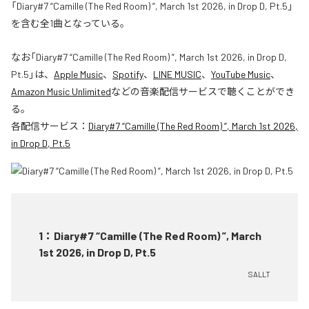
「Diary#7 “Camille (The Red Room) ”, March 1st 2026, in Drop D, Pt.5」
を含む全1曲となっている。
なお「
Diary#7 “Camille (The Red Room) ”, March 1st 2026, in Drop D,
Pt.5
」は、
Apple Music
、
Spotify
、
LINE MUSIC
、
YouTube Music
、
Amazon Music Unlimited
などの音楽配信サービスで聴くことができ
る。
各配信サービス：
Diary#7 “Camille (The Red Room) ”, March 1st 2026,
in Drop D, Pt.5
1
：
Diary#7 “Camille (The Red Room) ”, March
1st 2026, in Drop D, Pt.5
SALLT