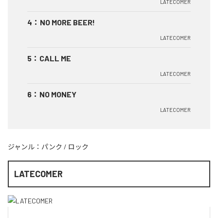
LATECOMER
4
：
NO MORE BEER!
LATECOMER
5
：
CALL ME
LATECOMER
6
：
NO MONEY
LATECOMER
ジャンル：
パンク
/
ロック
LATECOMER