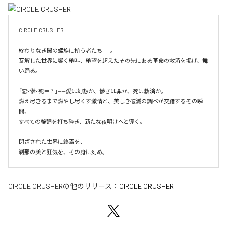
CIRCLE CRUSHER

終わりなき闇の螺旋に抗う者たち——。

瓦解した世界に響く絶叫、絶望を超えたその先にある革命の救済を掲げ、舞
い踊る。

「恋×儚×死＝？」——愛は幻想か、儚さは罪か、死は救済か。

燃え尽きるまで燃やし尽くす激情と、美しき破滅の調べが交錯するその瞬
間、

すべての輪廻を打ち砕き、新たな夜明けへと導く。

閉ざされた世界に終焉を、

刹那の美と狂気を、その身に刻め。
CIRCLE CRUSHER
の他のリリース：
CIRCLE CRUSHER