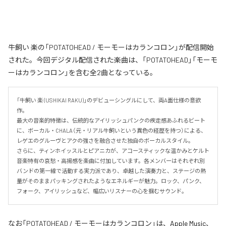
牛飼い 楽の「POTATOHEAD / モーモーはカランコロン」が配信開始
された。今回デジタル配信された楽曲は、「POTATOHEAD」「モーモ
ーはカランコロン」を含む全2曲となっている。
「牛飼い 楽 (USHIKAI RAKU)」のデビューシングルにして、両A面仕様の意欲
作。

最大の音楽的特徴は、伝統的なアイリッシュパンクの疾走感あふれるビート
に、ボーカル・CHALA（元・リアル牛飼いという異色の経歴を持つ）による、
レゲエのグルーヴとアクの強さを融合させた独自のボーカルスタイル。

さらに、ティンホイッスルとピアニカが、アコースティックな温かみとケルト
音楽特有の哀愁・高揚感を楽曲に付加しています。各メンバーはそれぞれ別
バンドの第一線で活動する実力派であり、卓越した演奏力と、ステージの熱
量がそのままパッキングされたようなエネルギーが魅力。ロック、パンク、
フォーク、アイリッシュなど、幅広いリスナーの心を掴むサウンド。
なお「
POTATOHEAD / モーモーはカランコロン
」は、
Apple Music
、