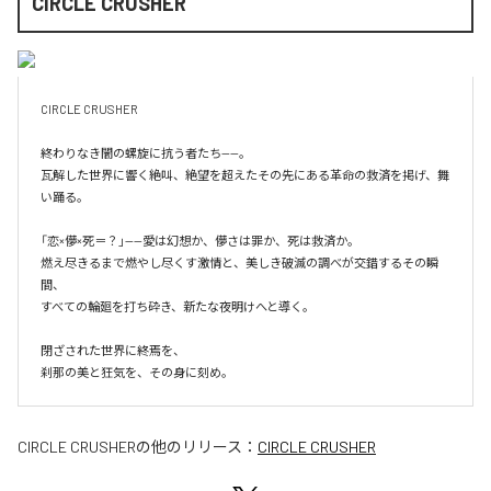
CIRCLE CRUSHER
CIRCLE CRUSHER

終わりなき闇の螺旋に抗う者たち——。

瓦解した世界に響く絶叫、絶望を超えたその先にある革命の救済を掲げ、舞
い踊る。

「恋×儚×死＝？」——愛は幻想か、儚さは罪か、死は救済か。

燃え尽きるまで燃やし尽くす激情と、美しき破滅の調べが交錯するその瞬
間、

すべての輪廻を打ち砕き、新たな夜明けへと導く。

閉ざされた世界に終焉を、

刹那の美と狂気を、その身に刻め。
CIRCLE CRUSHER
の他のリリース：
CIRCLE CRUSHER