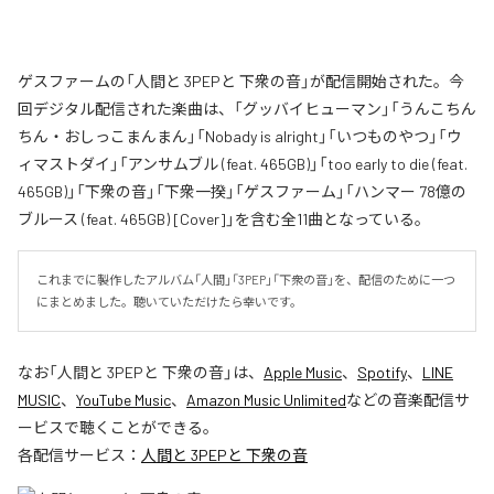
ゲスファームの「人間と 3PEPと 下衆の音」が配信開始された。今
回デジタル配信された楽曲は、「グッバイヒューマン」「うんこちん
ちん・おしっこまんまん」「Nobady is alright」「いつものやつ」「ウ
ィマストダイ」「アンサムブル (feat. 465GB)」「too early to die (feat.
465GB)」「下衆の音」「下衆一揆」「ゲスファーム」「ハンマー 78億の
ブルース (feat. 465GB) [Cover]」を含む全11曲となっている。
これまでに製作したアルバム「人間」「3PEP」「下衆の音」を、配信のために一つ
にまとめました。聴いていただけたら幸いです。
なお「
人間と 3PEPと 下衆の音
」は、
Apple Music
、
Spotify
、
LINE
MUSIC
、
YouTube Music
、
Amazon Music Unlimited
などの音楽配信サ
ービスで聴くことができる。
各配信サービス：
人間と 3PEPと 下衆の音