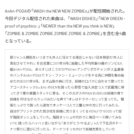
AnAn-POGAの「WASH the NEW NEW ZOMBIEs」が配信開始された。
今回デジタル配信された楽曲は、「WASH DISHES」「NEW GREEN -
proof of psychics-」「NEWER than the NEW you think is NEW」
「ZOMBIE & ZOMBIE ZOMBIE ZOMBIE ZOMBIE & ZOMBIE」を含む全4曲
となっている。
新ジャンル開拓をいつまでも外人に任せてる場合じゃない!日本発信だ!外人に
真似させてやれ!』 を合言葉に2011年9月に始動した平均年齢19歳のゾンビ6人
組AnAn-POGA。 あらすじはこうだ!EPPAI (ex-アングリポガチャン)が人生最後
のバンドAnAn-POGAで ドン・ファン・ミュージックをやる為に仲間を集め始
めたのは2011年9月。 まず山梨の森に行き、妖精の口パクに合わせて歌ってた
アコースティックGu.&Vo.のGENを誘ったら 即答で加入決定! 2人で武蔵境に帰
ってきて悪の巣窟スタットに寄る、そこの大ボスのMAN BUBBUは妖精の骨で
妖精を 叩きながらラッパみたいな声で『オレはドラマーだ!』って言ってた。 緊
張たっぷりで誘ったら速攻でオッケー! 3人で三鷹七中の方に行ってみたら、
自分がプリントされた抱き枕を妖精に売りまくってる KENJI "O" GOOSって奴
が階段ダッシュをしていた。階段ダッシュの代わりに毎日ベース弾いてみな
い?と 誘ったらハァハァ言いながら『ありがとう!やるよ!』 4人で下北沢のドー
ナツ祭りに遊びに行ったら、ドーナツそっちのけで妖精売買をしていた