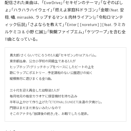
配信された楽曲は、「EverDrive」「セキゼンのテーマ」「なぞのばし
ょ」「ハラハラハイウェイ」「燃えよ家庭科ドラゴン」「金眼 (feat. 安
穏, 嘯, mirrasikk, ラップするマン & 肉林ライアン)」「令和ロマンテ
ィック伝説」「さよならを教えて」「Enter [ [noreturn] ] [feat. ラミカ
ルケミコ & 小野 仁誠]」「駒繋ファイブエム」「ケツワープ」を含む全
11曲となっている。
勇太郎/さくらい/でにろうの3人組「セキゼン」の1stアルバム。

東京都出身、公立小学校の同級生である3人が

ヒップホップ/グリッチホップをベースにしたビートの上を

歌にラップにポエトリー…予定調和のない公園遊びの如く

縦横無尽に遊びまくる全11曲。

三十代を迎え再会した幼馴染3人が

毎月地元の格安カラオケに録音機材を持ち込み

半年以上かけて作り上げた「ETERNAL SUNSET(永遠の夕焼け)」。

門限はまだまだ来ないみたいなので

そこのアナタも「放課後の続き」を、お暇でしたら是非。