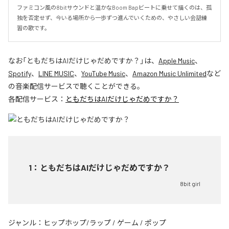
ファミコン風の8bitサウンドと温かなBoom Bapビートに乗せて描くのは、孤
独を否定せず、今いる場所から一歩ずつ進んでいくための、やさしい会話練
習の歌です。
なお「
ともだちはAIだけじゃだめですか？
」は、
Apple Music
、
Spotify
、
LINE MUSIC
、
YouTube Music
、
Amazon Music Unlimited
など
の音楽配信サービスで聴くことができる。
各配信サービス：
ともだちはAIだけじゃだめですか？
1
：
ともだちはAIだけじゃだめですか？
8bit girl
ジャンル：
ヒップホップ/ラップ
/
ゲーム
/
ポップ