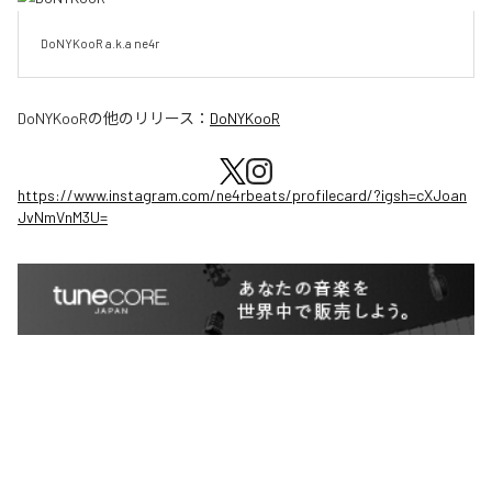
DoNYKooR a.k.a ne4r
DoNYKooR
の他のリリース：
DoNYKooR
https://www.instagram.com/ne4rbeats/profilecard/?igsh=cXJoan
JvNmVnM3U=