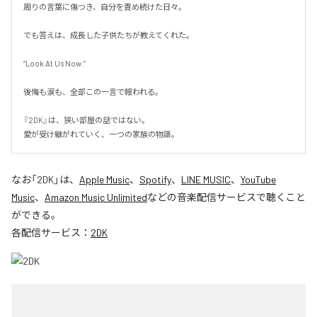
周りの言葉に傷つき、自分を責め続けた日々。

でも答えは、成長した子供たちが教えてくれた。

“Look At Us Now.”

後悔も涙も、全部この一言で報われる。

『2DK』は、狭い部屋の話ではない。

愛が受け継がれていく、一つの家族の物語。
なお「
2DK
」は、
Apple Music
、
Spotify
、
LINE MUSIC
、
YouTube
Music
、
Amazon Music Unlimited
などの音楽配信サービスで聴くこと
ができる。
各配信サービス：
2DK