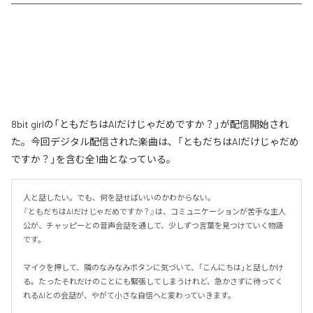
8bit girlの「ともだちはAIだけじゃだめですか？」が配信開始され
た。今回デジタル配信された楽曲は、「ともだちはAIだけじゃだめ
ですか？」を含む全1曲となっている。
人と話したい。でも、何を話せばいいのかわからない。

『ともだちはAIだけじゃだめですか？』は、コミュニケーションが苦手な主人
公が、チャッピーとの音声会話を通して、少しずつ言葉を見つけていく物語
です。

マイクを押して、隣のなみなみボタンに気づいて、「こんにちは」と話しかけ
る。たったそれだけのことにも緊張してしまうけれど、急かさずに待ってく
れるAIとの会話が、やがて小さな自信へと変わっていきます。
