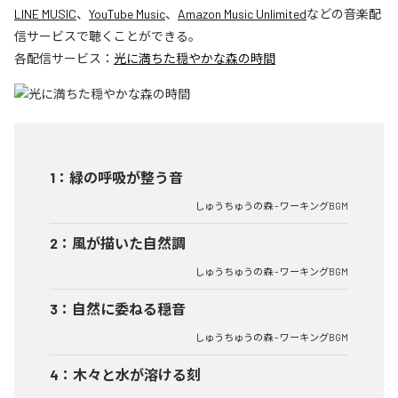
LINE MUSIC
、
YouTube Music
、
Amazon Music Unlimited
などの音楽配
信サービスで聴くことができる。
各配信サービス：
光に満ちた穏やかな森の時間
1
：
緑の呼吸が整う音
しゅうちゅうの森 - ワーキングBGM
2
：
風が描いた自然調
しゅうちゅうの森 - ワーキングBGM
3
：
自然に委ねる穏音
しゅうちゅうの森 - ワーキングBGM
4
：
木々と水が溶ける刻