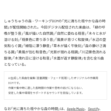
しゅうちゅうの森 - ワーキングBGMの「光に満ちた穏やかな森の時
間」が配信開始された。今回デジタル配信された楽曲は、「緑の呼
吸が整う音」「風が描いた自然調」「自然に委ねる穏音」「木々と水が
溶ける刻」「穏景色に寄り添う音」「風景が息づく和旋律」「水辺の空
気和らぐ調」「緑陰に漂う静音」「草木が描く午後刻」「森の静けさ満
ちる調」「柔風が包む和音色」「光影が揺れる穏調」「川辺景色流れる
旋律」「木洩れ日に溶ける和音」「水面が返す静旋律」を含む全15曲
となっている。
AI生成した楽曲を編集（音量調整・フェード処理）したオリジナルの作業用
BGMです。

作業や集中時に適した長時間の作業や思考の妨げにならない、

安定した集中環境をサポートするサウンドを目指しています。
なお「
光に満ちた穏やかな森の時間
」は、
Apple Music
、
Spotify
、