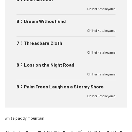
Chihei Hatakeyama
6
：
Dream Without End
Chihei Hatakeyama
7
：
Threadbare Cloth
Chihei Hatakeyama
8
：
Lost on the Night Road
Chihei Hatakeyama
9
：
Palm Trees Laugh on a Stormy Shore
Chihei Hatakeyama
white paddy mountain