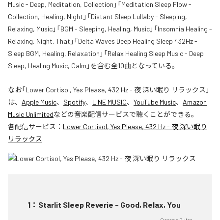
Music - Deep, Meditation, Collection」「Meditation Sleep Flow -
Collection, Healing, Night」「Distant Sleep Lullaby - Sleeping,
Relaxing, Music」「BGM - Sleeping, Healing, Music」「Insomnia Healing -
Relaxing, Night, That」「Delta Waves Deep Healing Sleep 432Hz -
Sleep BGM, Healing, Relaxation」「Relax Healing Sleep Music - Deep
Sleep, Healing Music, Calm」を含む全10曲となっている。
なお「
Lower Cortisol, Yes Please, 432 Hz - 夜 深い眠り リラックス
」
は、
Apple Music
、
Spotify
、
LINE MUSIC
、
YouTube Music
、
Amazon
Music Unlimited
などの音楽配信サービスで聴くことができる。
各配信サービス：
Lower Cortisol, Yes Please, 432 Hz - 夜 深い眠り
リラックス
1
：
Starlit Sleep Reverie - Good, Relax, You