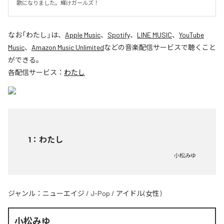
歌になりました。輝けガールズ！
なお「
わたし
」は、
Apple Music
、
Spotify
、
LINE MUSIC
、
YouTube
Music
、
Amazon Music Unlimited
などの音楽配信サービスで聴くこと
ができる。
各配信サービス：
わたし
1
：
わたし
小松みゆ
ジャンル：
ニューエイジ
/
J-Pop
/
アイドル(女性)
小松みゆ