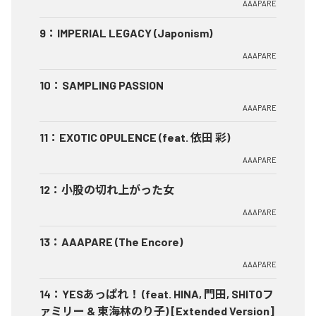
AAAPARE
9
：
IMPERIAL LEGACY (Japonism)
AAAPARE
10
：
SAMPLING PASSION
AAAPARE
11
：
EXOTIC OPULENCE (feat. 依田 彩)
AAAPARE
12
：
小股の切れ上がった女
AAAPARE
13
：
AAAPARE (The Encore)
AAAPARE
14
：
YESあっぱれ！ (feat. HINA, 門田, SHITOフ
ァミリー & 東海林のり子) [Extended Version]