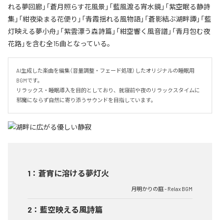
れる夢回廊」「蒼月照らす花風景」「藍風渡る宵水鏡」「紫空眠る静詩
集」「紺夜染まる花便り」「青霞揺れる風物語」「蒼影結ぶ湖畔譚」「藍
灯映える夢小舟」「紫雲漂う森詩篇」「紺空響く風音譜」「青月包む夜
花路」を含む全15曲となっている。
AI生成した楽曲を編集（音量調整・フェード処理）したオリジナルの睡眠用
BGMです。

リラックス・睡眠導入を目的としており、就寝前や夜のリラックスタイムに

邪魔にならず自然に寄り添うサウンドを目指しています。
1
：
蒼宵に溶ける夢灯火
月明かりの庭 - Relax BGM
2
：
藍空映える風詩篇