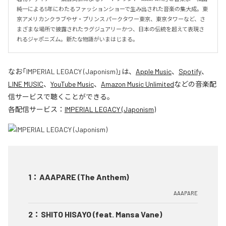
純一による5年にわたるファッションショーで生み出された音楽の集大成。東
京アメリカンクラブやザ・プリンス パークタワー東京、東京タワーなど、さ
まざまな場所で披露されたラグジュアリーかつ、日本の伝統を超えて表現さ
れるジャポニズム。新たな物語がいまはじまる。
なお「
IMPERIAL LEGACY (Japonism)
」は、
Apple Music
、
Spotify
、
LINE MUSIC
、
YouTube Music
、
Amazon Music Unlimited
などの音楽配
信サービスで聴くことができる。
各配信サービス：
IMPERIAL LEGACY (Japonism)
1
：
AAAPARE (The Anthem)
AAAPARE
2
：
SHITO HISAYO (feat. Mansa Vane)