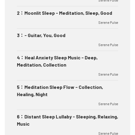
Serene Pulse
2
：
Moonlit Sleep - Meditation, Sleep, Good
Serene Pulse
3
：
- Guitar, You, Good
Serene Pulse
4
：
Heal Anxiety Sleep Music - Deep,
Meditation, Collection
Serene Pulse
5
：
Meditation Sleep Flow - Collection,
Healing, Night
Serene Pulse
6
：
Distant Sleep Lullaby - Sleeping, Relaxing,
Music
Serene Pulse