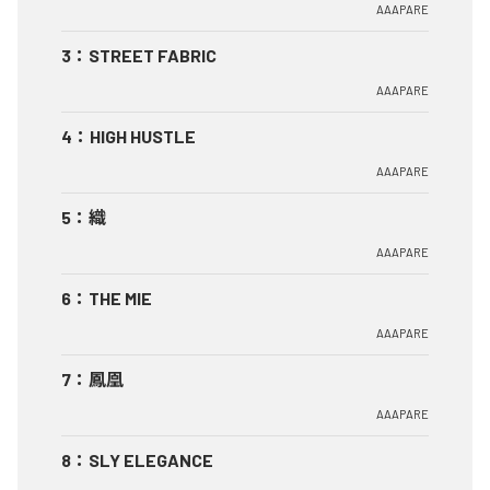
AAAPARE
3
：
STREET FABRIC
AAAPARE
4
：
HIGH HUSTLE
AAAPARE
5
：
織
AAAPARE
6
：
THE MIE
AAAPARE
7
：
鳳凰
AAAPARE
8
：
SLY ELEGANCE