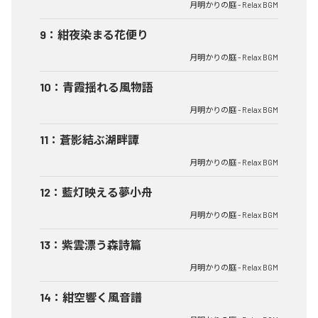
月明かりの庭 - Relax BGM
9
：
紺夜染まる花便り
月明かりの庭 - Relax BGM
10
：
青霞揺れる風物語
月明かりの庭 - Relax BGM
11
：
蒼影結ぶ湖畔譚
月明かりの庭 - Relax BGM
12
：
藍灯映える夢小舟
月明かりの庭 - Relax BGM
13
：
紫雲漂う森詩篇
月明かりの庭 - Relax BGM
14
：
紺空響く風音譜