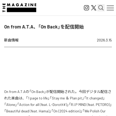
On from A.T.A、「On Back」を配信開始
新曲情報
2026.3.15
On from A.T.Aの「On Back」が配信開始された。今回デジタル配信さ
れた楽曲は、「1 page to life」「Stay me ＆ Plan pit」「It changed」
「Alone」「Action for all (feat. L-Doroth¥)」「R.I.P MIND (feat. PETORO)」
「Beautiful dead (feat. Hama)」「On (2024 edition)」「We Polish Our