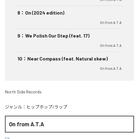
8
：
On (2024 edition)
On from A.T.A
9
：
We Polish Our Step (feat. 17)
On from A.T.A
10
：
Near Compass (feat. Natural skew)
On from A.T.A
North Side Records
ジャンル：
ヒップホップ/ラップ
On from A.T.A