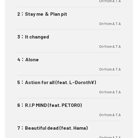
On from A.T.A
2
：
Stay me ＆ Plan pit
On from A.T.A
3
：
It changed
On from A.T.A
4
：
Alone
On from A.T.A
5
：
Action for all (feat. L-Doroth¥)
On from A.T.A
6
：
R.I.P MIND (feat. PETORO)
On from A.T.A
7
：
Beautiful dead (feat. Hama)
On from A.T.A