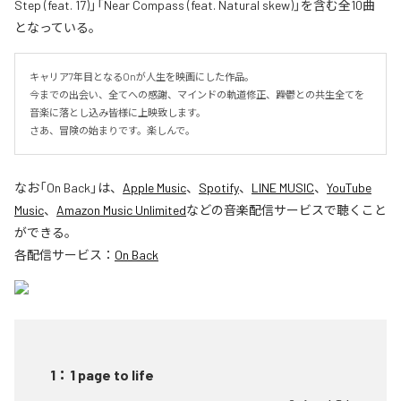
Step (feat. 17)」「Near Compass (feat. Natural skew)」を含む全10曲
となっている。
キャリア7年目となるOnが人生を映画にした作品。

今までの出会い、全てへの感謝、マインドの軌道修正、躁鬱との共生全てを
音楽に落とし込み皆様に上映致します。

さあ、冒険の始まりです。楽しんで。
なお「
On Back
」は、
Apple Music
、
Spotify
、
LINE MUSIC
、
YouTube
Music
、
Amazon Music Unlimited
などの音楽配信サービスで聴くこと
ができる。
各配信サービス：
On Back
1
：
1 page to life