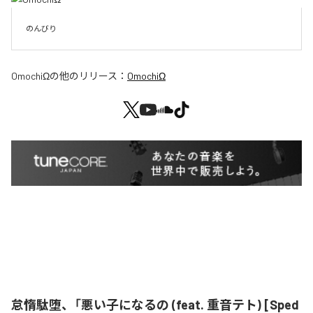
のんびり
OmochiΩ
の他のリリース：
OmochiΩ
怠惰駄堕、「悪い子になるの (feat. 重音テト) [Sped