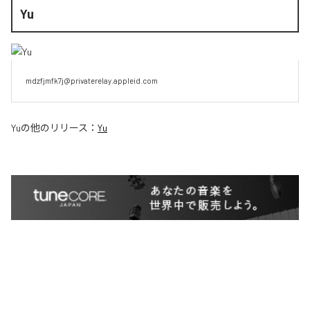
Yu
mdzfjmfk7j@privaterelay.appleid.com
Yu
の他のリリース：
Yu