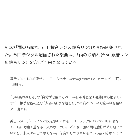
V10の「雨のち晴れ (feat. 鏡音レン & 鏡音リン)」が配信開始され
た。今回デジタル配信された楽曲は、「雨のち晴れ (feat. 鏡音レン
& 鏡音リン)」を含む全1曲となっている。
鏡音リン・レンが歌う、エモーショナルなProgressive Houseナンバー『雨の
ち晴れ』。

「心の奥の寂しさ」や「自分が必要とされている場所を探す葛藤」から始まり、
やがて相手を包み込む「太陽のような温もり」へと変わっていく強い絆を描い
た一曲です。

美しいメロディラインと疾走感あふれるEDMトラックにのせて、時に切な
く、時に力強く重なる二人のボーカル。どんなに強い雨（困難）が降り続いて
いても、未来は決して悪くない。何度でもやり直せるという前向きなメッセ