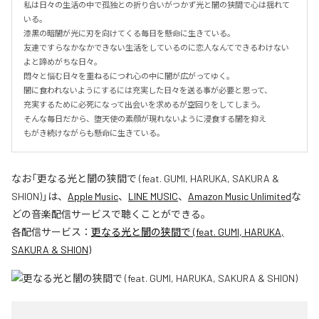
私は日々の生活の中で孤独との折り合いがつかず光と闇の狭間で心は揺れて
いる。

漆黒の暗闇が光に刃を向けてくる毎日を懸命に生きている。

友達ですらなかなかできない生活をしているのに恋人なんてできるわけない
よと諦めがちな日々。

悶々と悩む日々を重ねるにつれ心の中に闇が広がってゆく。

闇に食われないようにするには充実した日々を送る事が必要と思って、

充実するために必死になって出会いを求めるが空回りをしてしまう。

そんな毎日だから、堕天使の素顔が現れないように浸食する闇を抑え

もがき続けながらも懸命に生きている。
なお「
更なる光と闇の狭間で (feat. GUMI, HARUKA, SAKURA &
SHION)
」は、
Apple Music
、
LINE MUSIC
、
Amazon Music Unlimited
な
どの音楽配信サービスで聴くことができる。
各配信サービス：
更なる光と闇の狭間で (feat. GUMI, HARUKA,
SAKURA & SHION)