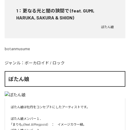
1
：
更なる光と闇の狭間で (feat. GUMI,
HARUKA, SAKURA & SHION)
ぼたん娘
botanmusume
ジャンル：
ボーカロイド
/
ロック
ぼたん娘
ぼたん娘は牡丹をコンセプトにしたアーティストです。

ぼたん娘メンバー１．

「まりも」(feat.AIMegpoid)　：　イメージカラー緑。　
