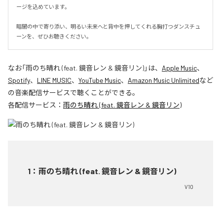
ージを込めています。

暗闇の中で寄り添い、明るい未来へと背中を押してくれる胸打つダンスチュ
ーンを、ぜひお聴きください。
なお「
雨のち晴れ (feat. 鏡音レン & 鏡音リン)
」は、
Apple Music
、
Spotify
、
LINE MUSIC
、
YouTube Music
、
Amazon Music Unlimited
など
の音楽配信サービスで聴くことができる。
各配信サービス：
雨のち晴れ (feat. 鏡音レン & 鏡音リン)
1
：
雨のち晴れ (feat. 鏡音レン & 鏡音リン)
V10