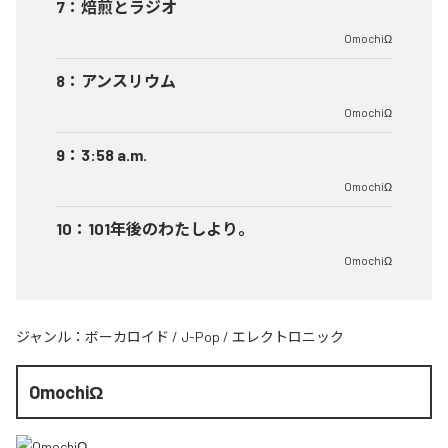
7
：
焙煎とラジオ
OmochiΩ
8
：
アンスリウム
OmochiΩ
9
：
3:58 a.m.
OmochiΩ
10
：
101年後のわたしより。
OmochiΩ
ジャンル：
ボーカロイド
/
J-Pop
/
エレクトロニック
OmochiΩ