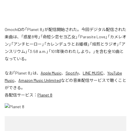
OmochiΩの「Planet 8」が配信開始された。今回デジタル配信された
楽曲は、「惑星8号」「命短シ恋セヨ乙女」「Parasite Love」「カメレオ
ン」「アンチヒーロー」「カレンデュラとお姫様」「焙煎とラジオ」「ア
ンスリウム」「3:58 a.m.」「101年後のわたしより。」を含む全10曲と
なっている。
なお「
Planet 8
」は、
Apple Music
、
Spotify
、
LINE MUSIC
、
YouTube
Music
、
Amazon Music Unlimited
などの音楽配信サービスで聴くこと
ができる。
各配信サービス：
Planet 8