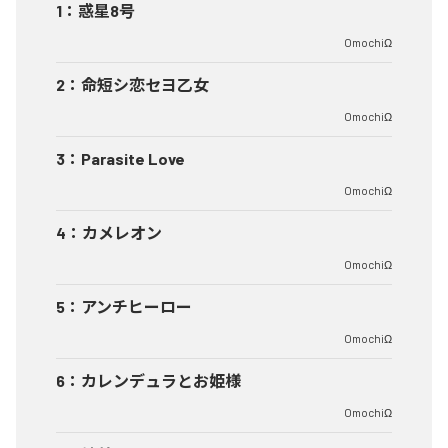
1
：
惑星8号
OmochiΩ
2
：
命短シ恋セヨ乙女
OmochiΩ
3
：
Parasite Love
OmochiΩ
4
：
カメレオン
OmochiΩ
5
：
アンチヒーロー
OmochiΩ
6
：
カレンデュラとお姫様
OmochiΩ