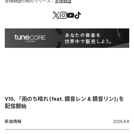
怠惰駄堕
の他のリリース：
怠惰駄堕
V10、「雨のち晴れ (feat. 鏡音レン & 鏡音リン)」を
配信開始
新曲情報
2026.8.8