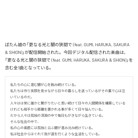
ぼたん娘の「更なる光と闇の狭間で (feat. GUMI, HARUKA, SAKURA
& SHION)」が配信開始された。今回デジタル配信された楽曲は、
「更なる光と闇の狭間で (feat. GUMI, HARUKA, SAKURA & SHION)」を
含む全1曲となっている。
私たちの心に潜む闇が心を蝕み続けている。

私たちは作り笑顔を見せながら日々の暮らしを送っているがその裏で心は泣
いているのだ。

人々はは常に誰かと繋がりたいと思い続けて日々の人間関係を構築している
けれども相手から距離を置かれる事が多くて日々悩んでいる。

だから人々は孤独の深淵の中で毎日もがきながら生きている。

そんな社会の中で、

私の心の奥底には孤独と云ふ闇が潜み沈み続けている。

私は社会からはぐれて我が道を行くような生活をしている。
