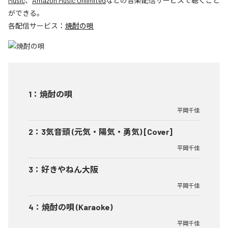
Music
、
Amazon Music Unlimited
などの音楽配信サービスで聴くこと
ができる。
各配信サービス：
焼酎の唄
1
：
焼酎の唄
平岡千佳
2
：
3気音頭 (元気・陽気・勇気) [Cover]
平岡千佳
3
：
好きやねん大阪
平岡千佳
4
：
焼酎の唄 (Karaoke)
平岡千佳