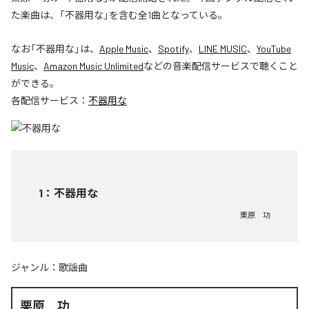
た楽曲は、「不器用な」を含む全1曲となっている。
なお「
不器用な
」は、
Apple Music
、
Spotify
、
LINE MUSIC
、
YouTube
Music
、
Amazon Music Unlimited
などの音楽配信サービスで聴くこと
ができる。
各配信サービス：
不器用な
1
：
不器用な
栗原 功
ジャンル：
歌謡曲
栗原 功