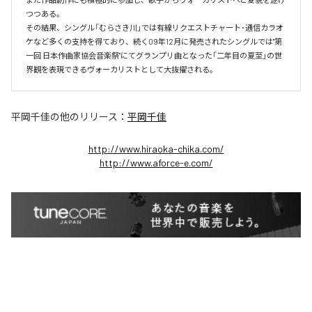
つつある。

その結果、シングル「むらさき川」では有線リクエストチャート･通信カラオ
ケなど多くの支持を得ており、続く09年12月に発売されたシングルでは"第
一回 日本作曲家協会音楽祭"にてグランプリ曲となった「二年目の夏至」の世
界観を表現できるヴォーカリストとして大抜擢される。
平岡千佳
の他のリリース：
平岡千佳
http://www.hiraoka-chika.com/
http://www.aforce-e.com/