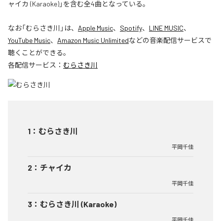
ャイカ (Karaoke)」を含む全4曲となっている。
なお「
むらさき川
」は、
Apple Music
、
Spotify
、
LINE MUSIC
、
YouTube Music
、
Amazon Music Unlimited
などの音楽配信サービスで
聴くことができる。
各配信サービス：
むらさき川
1
：
むらさき川
平岡千佳
2
：
チャイカ
平岡千佳
3
：
むらさき川 (Karaoke)
平岡千佳