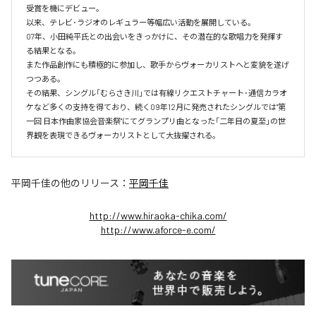
受賞を機にデビュー。

以来、テレビ･ラジオのレギュラー等幅広い活動を展開している。

07年、小田純平氏との出会いをきっかけに、その潜在的な歌唱力を発揮す
る結果となる。

また作品創作にも積極的に参加し、歌手からヴォーカリストへと変貌を遂げ
つつある。

その結果、シングル「むらさき川」では有線リクエストチャート･通信カラオ
ケなど多くの支持を得ており、続く09年12月に発売されたシングルでは"第
一回 日本作曲家協会音楽祭"にてグランプリ曲となった「二年目の夏至」の世
界観を表現できるヴォーカリストとして大抜擢される。
平岡千佳
の他のリリース：
平岡千佳
http://www.hiraoka-chika.com/
http://www.aforce-e.com/