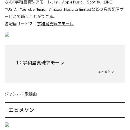
なお「
宇和島真珠アモーレ
」は、
Apple Music
、
Spotify
、
LINE
MUSIC
、
YouTube Music
、
Amazon Music Unlimited
などの音楽配信サ
ービスで聴くことができる。
各配信サービス：
宇和島真珠アモーレ
1
：
宇和島真珠アモーレ
エヒメケン
ジャンル：
歌謡曲
エヒメケン