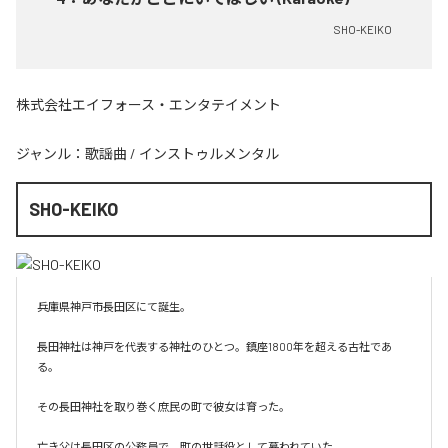
SHO-KEIKO
株式会社エイフォース・エンタテイメント
ジャンル：
歌謡曲
/
インストゥルメンタル
SHO-KEIKO
兵庫県神戸市長田区にて誕生。

長田神社は神戸を代表する神社のひとつ。鎮座1800年を超える古社であ
る。

その長田神社を取り巻く庶民の町で彼女は育った。

亡き父は長田区の公務員で、町の世話役として慕われていた。
