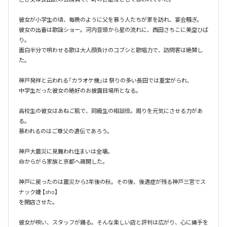
彼女が小学生の頃、毎晩のように父を慕う人たちが家を訪れ、宴会騒ぎ。

彼女の出番は歌謡ショー。河内音頭から星の流れに、西田さちこに美空ひば
り。

面白半分で唄わせる歌は大人顔負けのコブシと歌唱力で、訪問客は絶賛し
た。

神戸発祥と云われる「カラオケ機｣は 祭りの多い長田では重宝がられ、

中学生だった彼女の絶好のお披露目場所となる。

高校生の彼女はあねご肌で、同級生の相談役。周りを元気にさせる力があ
る。

慕われるのはご尊父の遺伝であろう。

神戸大震災に見舞われ住まいは全壊。

命からがら家族と京都へ疎開した。

神戸に戻ったのは震災から3年後の秋。その後、後遺症が残る神戸三宮でス
ナック婕 【sho】

を開店させた。

彼女が唄い、スタッフが踊る。そんな楽しい店と評判は広がり、心に痛手を