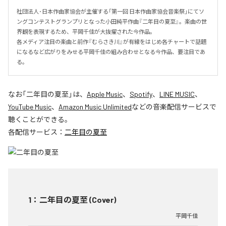
社団法人･日本作曲家協会が主催する「第一回 日本作曲家協会音楽祭」にてソ
ングコンテストグランプリとなった小田純平作曲『二年目の夏至』。楽曲の世
界観を表現するため、平岡千佳が大抜擢された今作品。

各メディア注目の楽曲と前作『むらさき川』が有線をはじめ各チャートで話題
になるなど広がりをみせる平岡千佳の組み合わせとなる今作品、要注目であ
る。
なお「
二年目の夏至
」は、
Apple Music
、
Spotify
、
LINE MUSIC
、
YouTube Music
、
Amazon Music Unlimited
などの音楽配信サービスで
聴くことができる。
各配信サービス：
二年目の夏至
1
：
二年目の夏至 (Cover)
平岡千佳