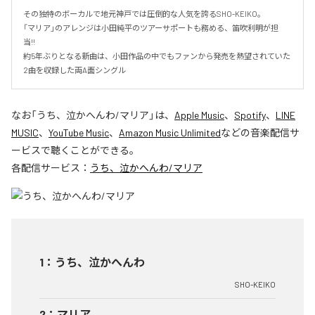
その独特のボーカルで地元神戸では圧倒的な人気を誇るSHO-KEIKO。

「マリア」のアレンジは小田純平のツアーサポートも務める、笛吹利明が担
当!!　

約5年ぶりとなる新曲は、小田作品の中でもファンから発売を熱望されていた
2曲を収録した両A面シングル
なお「
うち、泣かへんわ/マリア
」は、
Apple Music
、
Spotify
、
LINE
MUSIC
、
YouTube Music
、
Amazon Music Unlimited
などの音楽配信サ
ービスで聴くことができる。
各配信サービス：
うち、泣かへんわ/マリア
1
：
うち、泣かへんわ
SHO-KEIKO
2
：
マリア