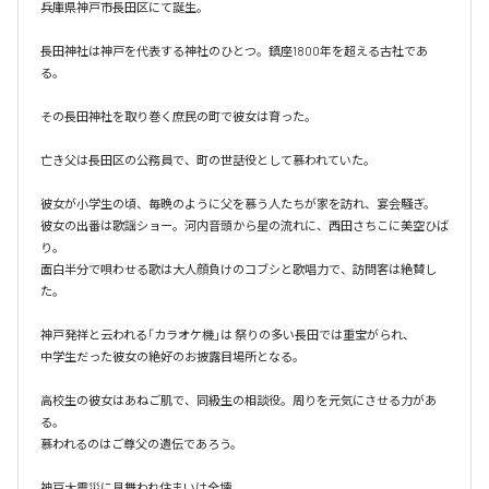
兵庫県神戸市長田区にて誕生。

長田神社は神戸を代表する神社のひとつ。鎮座1800年を超える古社であ
る。

その長田神社を取り巻く庶民の町で彼女は育った。

亡き父は長田区の公務員で、町の世話役として慕われていた。

彼女が小学生の頃、毎晩のように父を慕う人たちが家を訪れ、宴会騒ぎ。

彼女の出番は歌謡ショー。河内音頭から星の流れに、西田さちこに美空ひば
り。

面白半分で唄わせる歌は大人顔負けのコブシと歌唱力で、訪問客は絶賛し
た。

神戸発祥と云われる「カラオケ機｣は 祭りの多い長田では重宝がられ、

中学生だった彼女の絶好のお披露目場所となる。

高校生の彼女はあねご肌で、同級生の相談役。周りを元気にさせる力があ
る。

慕われるのはご尊父の遺伝であろう。

神戸大震災に見舞われ住まいは全壊。
