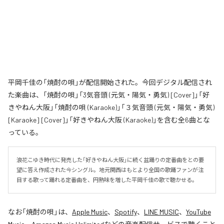
平岡千佳の「焼酎の唄」が配信開始された。今回デジタル配信され
た楽曲は、「焼酎の唄」「3気音頭 (元気・陽気・勇気) [Cover]」「好
きやねん大阪」「焼酎の唄 (Karaoke)」「３気音頭 (元気・陽気・勇気)
[Karaoke] [Cover]」「好きやねん大阪 (Karaoke)」を含む全6曲とな
っている。
浪花こゆき時代に発売した「好きやねん大阪」に続く盆踊りの定番曲をとの要
望に答え作成された今シングル。地元関西はもとより全国の歌踊ファンが注
目する歌って踊れる定番曲を、円熟味を増した平岡千佳の歌で聴かせる。
なお「
焼酎の唄
」は、
Apple Music
、
Spotify
、
LINE MUSIC
、
YouTube