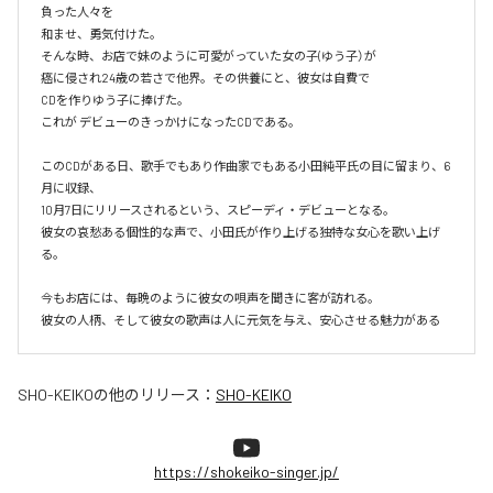
負った人々を

和ませ、勇気付けた。

そんな時、お店で妹のように可愛がっていた女の子(ゆう子）が

癌に侵され24歳の若さで他界。その供養にと、彼女は自費で

CDを作りゆう子に捧げた。

これが デビューのきっかけになったCDである。

このCDがある日、歌手でもあり作曲家でもある小田純平氏の目に留まり、6
月に収録、

10月7日にリリースされるという、スピーディ・デビューとなる。

彼女の哀愁ある個性的な声で、小田氏が作り上げる独特な女心を歌い上げ
る。

今もお店には、毎晩のように彼女の唄声を聞きに客が訪れる。

彼女の人柄、そして彼女の歌声は人に元気を与え、安心させる魅力がある
SHO-KEIKO
の他のリリース：
SHO-KEIKO
https://shokeiko-singer.jp/