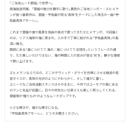
「ご当地ムード歌謡」で世界へ。

南海放送所属、「愛媛の魅力を勝手に歌う」異色のご当地シンガー・エヒメ ケ
ンが放つ最新作は、愛媛・宇和島が誇る“真珠”をテーマにした珠玉の一曲――『宇
和島真珠アモーレ』。

これまで愛媛の食や風景を独自の視点で歌ってきたエヒメ ケンが、今回描く
のは、リアス海岸の海に育まれ、人の手で丁寧に紡がれる「宇和島真珠」の奥
深い輝き。

歌詞にある「身につけてて 海の／身につけてて 記憶を」というフレーズの通
り、ただ美しいだけではない、海の時間と人の営みが宿る“光”を、静かな情感
で歌い上げます。

エヒメ ケンならではの、どこかデヴィッド・ボウイを彷彿とさせる魅惑の低
音ボイスが、真珠の光沢のようにやわらかく、そして確かに響く。

ユニークなご当地活動スタンスはそのままに、今作ではユーモアの奥にある
ロマンと気品が前面に。日々の何気ない仕草さえも美しく照らしてくれる、
愛媛発の“贈りもの”のようなムードポップです。

小さな輝きが、確かな輝きになる。

『宇和島真珠アモーレ』、どうぞお聴きください。