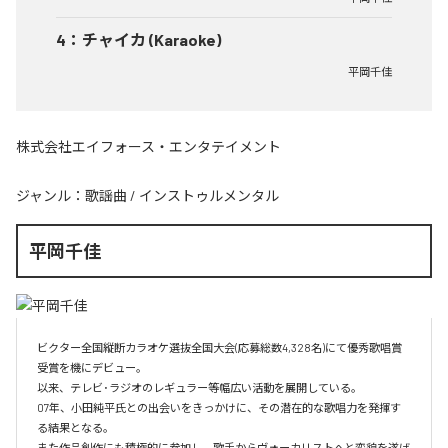
4
：
チャイカ (Karaoke)
平岡千佳
株式会社エイフォース・エンタテイメント
ジャンル：
歌謡曲
/
インストゥルメンタル
平岡千佳
ビクター全国縦断カラオケ選抜全国大会(応募総数4,328名)にて優秀歌唱賞
受賞を機にデビュー。

以来、テレビ･ラジオのレギュラー等幅広い活動を展開している。

07年、小田純平氏との出会いをきっかけに、その潜在的な歌唱力を発揮す
る結果となる。

また作品創作にも積極的に参加し、歌手からヴォーカリストへと変貌を遂げ