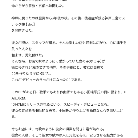
命からがら家族と京都へ疎開した。

神戸に戻ったのは震災から3年後の秋。その後、後遺症が残る神戸三宮でス
ナック婕 【sho】

を開店させた。

彼女が唄い、スタッフが踊る。そんな楽しい店と評判は広がり、心に痛手を
負った人々を

和ませ、勇気付けた。

そんな時、お店で妹のように可愛がっていた女の子(ゆう子）が

癌に侵され24歳の若さで他界。その供養にと、彼女は自費で

CDを作りゆう子に捧げた。

これが デビューのきっかけになったCDである。

このCDがある日、歌手でもあり作曲家でもある小田純平氏の目に留まり、6
月に収録、

10月7日にリリースされるという、スピーディ・デビューとなる。

彼女の哀愁ある個性的な声で、小田氏が作り上げる独特な女心を歌い上げ
る。

今もお店には、毎晩のように彼女の唄声を聞きに客が訪れる。

彼女の人柄、そして彼女の歌声は人に元気を与え、安心させる魅力がある