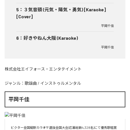
5
：
３気音頭 (元気・陽気・勇気) [Karaoke]
[Cover]
平岡千佳
6
：
好きやねん大阪 (Karaoke)
平岡千佳
株式会社エイフォース・エンタテイメント
ジャンル：
歌謡曲
/
インストゥルメンタル
平岡千佳
ビクター全国縦断カラオケ選抜全国大会(応募総数4,328名)にて優秀歌唱賞