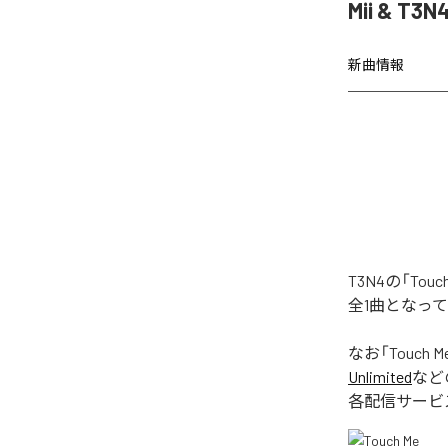
Mii & T
新曲情報
T3N4の「To
全1曲となっ
なお「
Touch M
Unlimited
など
各配信サービ