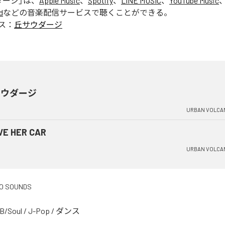
ダージ
」は、
Apple Music
、
Spotify
、
LINE MUSIC
、
YouTube Music
d
などの音楽配信サービスで聴くことができる。
ス：
丘サウダージ
サウダージ
URBAN VOLCA
VE HER CAR
URBAN VOLCA
O SOUNDS
B/Soul
/
J-Pop
/
ダンス