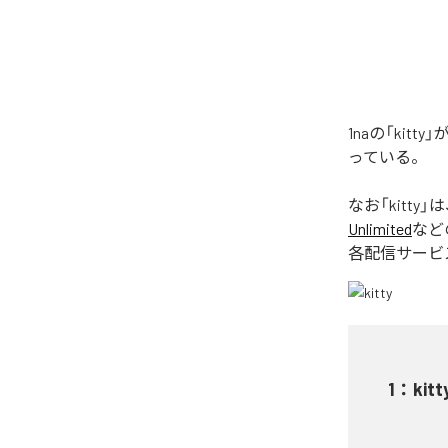
1naの「ki
っている。
なお「
kitty
」は
Unlimited
など
各配信サービ
1
：
kitt