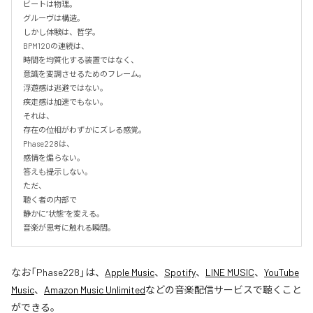
ビートは物理。

グルーヴは構造。

しかし体験は、哲学。

BPM120の連続は、

時間を均質化する装置ではなく、

意識を変調させるためのフレーム。

浮遊感は逃避ではない。

疾走感は加速でもない。

それは、

存在の位相がわずかにズレる感覚。

Phase228は、

感情を煽らない。

答えも提示しない。

ただ、

聴く者の内部で

静かに“状態”を変える。

音楽が思考に触れる瞬間。
なお「
Phase228
」は、
Apple Music
、
Spotify
、
LINE MUSIC
、
YouTube
Music
、
Amazon Music Unlimited
などの音楽配信サービスで聴くこと
ができる。