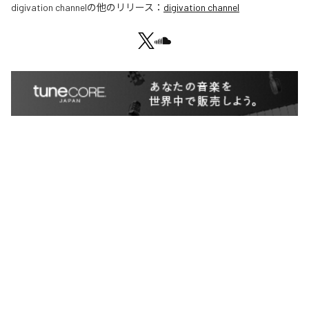
digivation channel
の他のリリース：
digivation channel