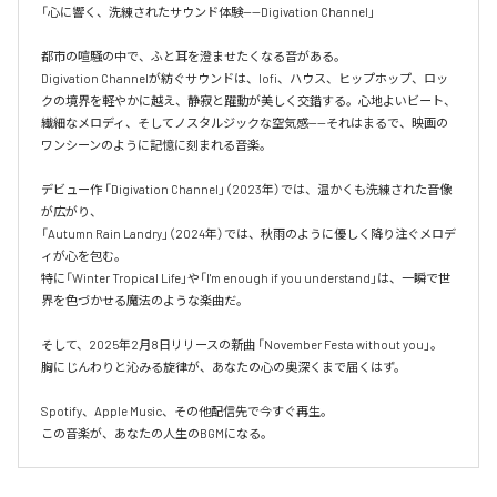
「心に響く、洗練されたサウンド体験——Digivation Channel」

都市の喧騒の中で、ふと耳を澄ませたくなる音がある。  

Digivation Channelが紡ぐサウンドは、lofi、ハウス、ヒップホップ、ロッ
クの境界を軽やかに越え、静寂と躍動が美しく交錯する。心地よいビート、
繊細なメロディ、そしてノスタルジックな空気感——それはまるで、映画の
ワンシーンのように記憶に刻まれる音楽。

デビュー作 「Digivation Channel」（2023年）では、温かくも洗練された音像
が広がり、  

「Autumn Rain Landry」（2024年）では、秋雨のように優しく降り注ぐメロデ
ィが心を包む。  

特に「Winter Tropical Life」や「I'm enough if you understand」は、一瞬で世
界を色づかせる魔法のような楽曲だ。

そして、2025年2月8日リリースの新曲 「November Festa without you」。  

胸にじんわりと沁みる旋律が、あなたの心の奥深くまで届くはず。

Spotify、Apple Music、その他配信先で今すぐ再生。

この音楽が、あなたの人生のBGMになる。