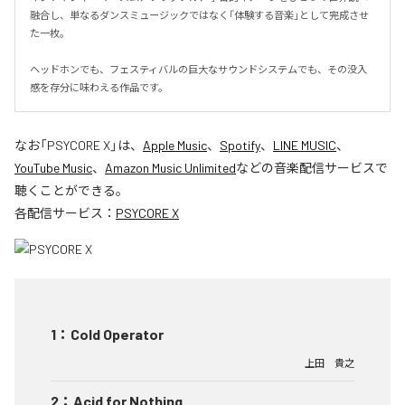
融合し、単なるダンスミュージックではなく「体験する音楽」として完成させ
た一枚。

ヘッドホンでも、フェスティバルの巨大なサウンドシステムでも、その没入
感を存分に味わえる作品です。
なお「
PSYCORE X
」は、
Apple Music
、
Spotify
、
LINE MUSIC
、
YouTube Music
、
Amazon Music Unlimited
などの音楽配信サービスで
聴くことができる。
各配信サービス：
PSYCORE X
1
：
Cold Operator
上田 貴之
2
：
Acid for Nothing