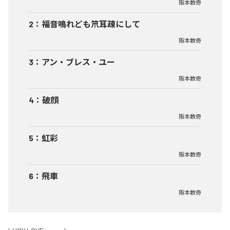
阪本数奇
2
：
福音鳴れども笊耳疎にして
阪本数奇
3
：
アン・ブレス・ユー
阪本数奇
4
：
破顔
阪本数奇
5
：
虹彩
阪本数奇
6
：
飛車
阪本数奇