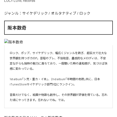
LUCY LOVE records
ジャンル：
サイケデリック
/
オルタナティブ
/
ロック
阪本数奇
ロック、ポップ、サイケデリック、幅広くジャンルを跨ぎ、 超巨大で壮大な
世界観を持つボカロP。音程のブレ、不協和音、蠱惑的なメロディは、不安
定ながらも独特の魅力に満ちており、一度聴いた時の違和感が、気づけば快
感に変わっている。

1st album「シ㐬・重カ・イ本」、2nd album「半時間の奇跡」共に、日本
iTunes Storeサイケデリック部門1位にランクイン。

音楽だけでなく、絵画や物語も創作し、その世界観が評価を得ている。忘れ
た頃にやってきます。忘れないでね。では。