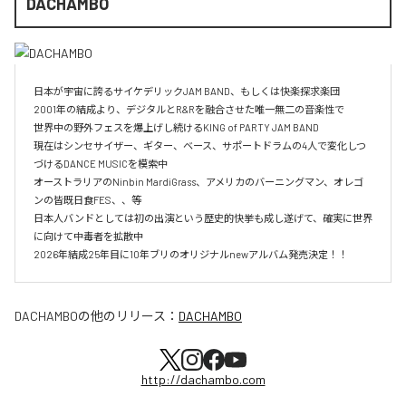
DACHAMBO
日本が宇宙に誇るサイケデリックJAM BAND、もしくは快楽探求楽団

2001年の結成より、デジタルとR&Rを融合させた唯一無二の音楽性で

世界中の野外フェスを爆上げし続けるKING of PARTY JAM BAND

現在はシンセサイザー、ギター、ベース、サポートドラムの4人で変化しつ
づけるDANCE MUSICを模索中

オーストラリアのNinbin MardiGrass、アメリカのバーニングマン、オレゴ
ンの皆既日食FES、、等

日本人バンドとしては初の出演という歴史的快挙も成し遂げて、確実に世界
に向けて中毒者を拡散中

DACHAMBO
の他のリリース：
DACHAMBO
http://dachambo.com