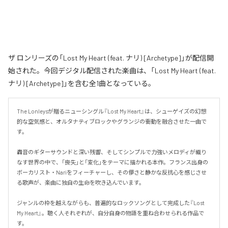
ザ ロンリーズの「Lost My Heart (feat. ナリ) [Archetype]」が配信開
始された。今回デジタル配信された楽曲は、「Lost My Heart (feat.
ナリ) [Archetype]」を含む全1曲となっている。
The Lonleysが贈るニューシングル『Lost My Heart』は、シューゲイズの幻想
的な空気感と、オルタナティブロックやグランジの衝動を融合させた一曲で
す。

轟音のギターサウンドと深い残響、そしてシンプルで力強いメロディが織り
なす世界の中で、「喪失」と「変化」をテーマに描かれる本作。フランス出身の
ボーカリスト・Nariをフィーチャーし、その儚さと静かな反抗心を感じさせ
る歌声が、楽曲に独自の生命を吹き込んでいます。

ジャンルの枠を越えながらも、普遍的なロックソングとして完成した『Lost 
My Heart』。聴く人それぞれが、自分自身の物語を重ね合わせられる作品で
す。