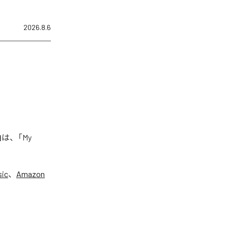
2026.8.6
曲は、「My
sic
、
Amazon