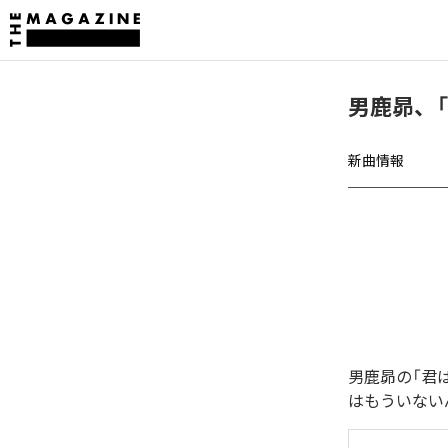
男鹿昴、
新曲情報
男鹿昴の「君
はもういない