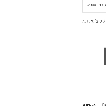
AST8は、ま
AST8
の他のリ
AiRyA、「