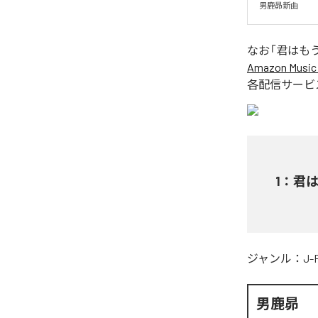
男鹿昴新曲
なお「
君はも
Amazon Music 
各配信サービ
1
：
君
ジャンル：
J-
男鹿昴