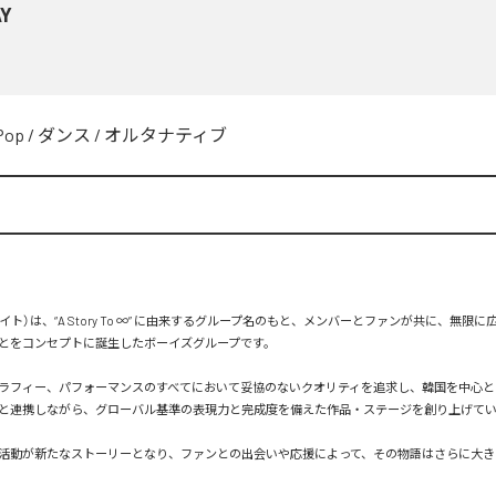
Y
Pop
/
ダンス
/
オルタナティブ
エイト）は、“A Story To ∞” に由来するグループ名のもと、メンバーとファンが共に、無限
とをコンセプトに誕生したボーイズグループです。

ラフィー、パフォーマンスのすべてにおいて妥協のないクオリティを追求し、韓国を中心と
と連携しながら、グローバル基準の表現力と完成度を備えた作品・ステージを創り上げてい
活動が新たなストーリーとなり、ファンとの出会いや応援によって、その物語はさらに大き