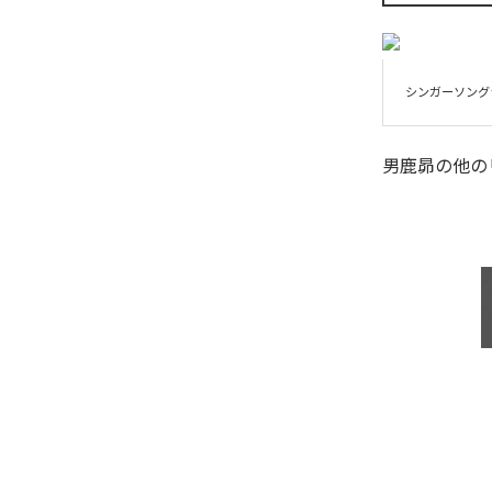
シンガーソング
男鹿昴
の他の