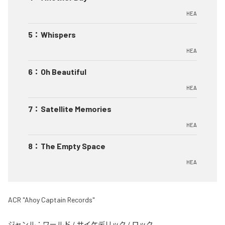
HEA
5
：
Whispers
HEA
6
：
Oh Beautiful
HEA
7
：
Satellite Memories
HEA
8
：
The Empty Space
HEA
ACR "Ahoy Captain Records"
ジャンル：
ワールド
/
サイケデリック
/
ロック