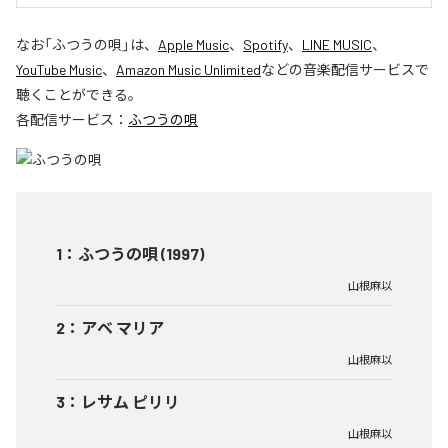
なお「
ふつうの唄
」は、
Apple Music
、
Spotify
、
LINE MUSIC
、
YouTube Music
、
Amazon Music Unlimited
などの音楽配信サービスで
聴くことができる。
各配信サービス：
ふつうの唄
1
：
ふつうの唄 (1997)
山根麻以
2
：
アベ マリア
山根麻以
3
：
レサム ピリリ
山根麻以