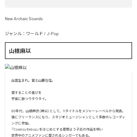
New Archaic Sounds
ジャンル：
ワールド
/
J-Pop
山根麻以
出雲生まれ。富士山麓在住。

愛することの喜びを

宇宙に放つウタウタイ。

80年代、山根麻衣（麻以）として、11タイトルをメジャーレーベルから発表。

後にフリーランスになり、スタジオミュージシャンとして多数のレコーディ
ングに参加。

『Cowboy Bebop』をはじめとする菅野よう子氏の作品を唄い

世界中のアニメファンに愛されるシンガーでもある。
