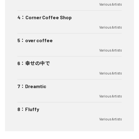
Various Artists
4
：
Corner Coffee Shop
Various Artists
5
：
over coffee
Various Artists
6
：
幸せの中で
Various Artists
7
：
Dreamtic
Various Artists
8
：
Fluffy
Various Artists