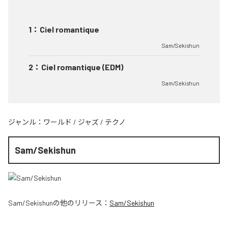
1
：
Ciel romantique
Sam/Sekishun
2
：
Ciel romantique (EDM)
Sam/Sekishun
ジャンル：
ワールド
/
ジャズ
/
テクノ
Sam/Sekishun
Sam/Sekishun
の他のリリース：
Sam/Sekishun