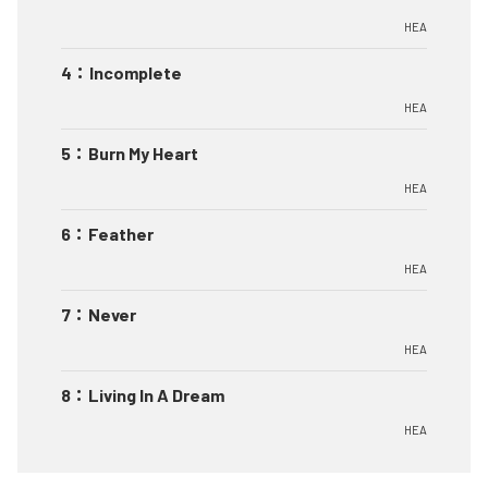
HEA
4
：
Incomplete
HEA
5
：
Burn My Heart
HEA
6
：
Feather
HEA
7
：
Never
HEA
8
：
Living In A Dream
HEA