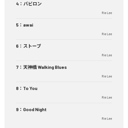
4
：
バビロン
Rie Lee
5
：
awai
Rie Lee
6
：
ストーブ
Rie Lee
7
：
天神橋 Walking Blues
Rie Lee
8
：
To You
Rie Lee
9
：
Good Night
Rie Lee