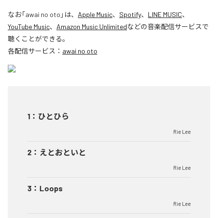
なお「
awai no oto
」は、
Apple Music
、
Spotify
、
LINE MUSIC
、
YouTube Music
、
Amazon Music Unlimited
などの音楽配信サービスで
聴くことができる。
各配信サービス：
awai no oto
1
：
ひとひら
Rie Lee
2
：
えとおといと
Rie Lee
3
：
Loops
Rie Lee