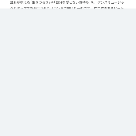
誰もが抱える「生きづらさ」や「自分を愛せない気持ち」を、ダンスミュージッ
クとポップスを融合させたサウンドで描いた一曲です。 疾走感のあるビート
と繊細な歌詞が交差し、苦しさの中にも小さな希望を見つけ出していく。 「味
方だよ」というメッセージが、心にそっと寄り添う作品です。
なお「
89
」は、
Apple Music
、
Spotify
、
LINE MUSIC
、
YouTube Music
、
Amazon Music Unlimited
などの音楽配信サービスで聴くことができ
る。
各配信サービス：
89
1
：
89
泡く、脆く。
2
：
89 (Instrumental)
泡く、脆く。