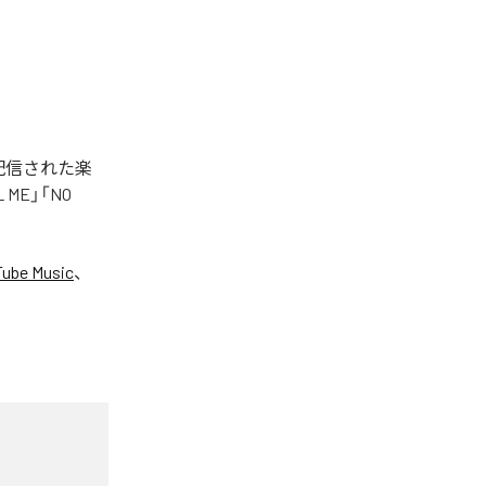
タル配信された楽
LL ME」「NO
ube Music
、