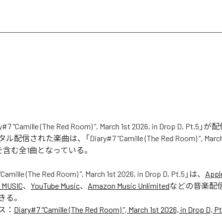
7 “Camille (The Red Room) ”, March 1st 2026, in Drop D, Pt
れた楽曲は、「Diary#7 “Camille (The Red Room) ”, March 1s
t.5」を含む全1曲となっている。
Camille (The Red Room) ”, March 1st 2026, in Drop D, Pt.5
」は、
Appl
 MUSIC
、
YouTube Music
、
Amazon Music Unlimited
などの音楽配
きる。
ス：
Diary#7 “Camille (The Red Room) ”, March 1st 2026, in Drop D, Pt