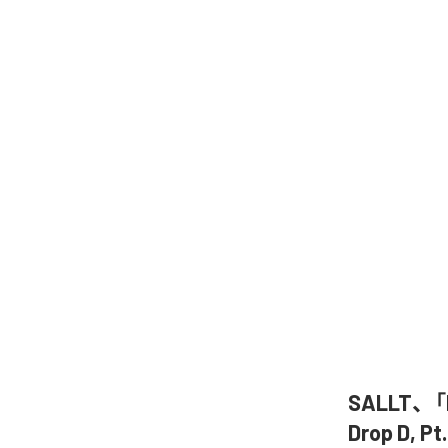
SALLT、「Di
Drop D,