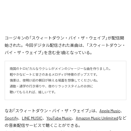
コージキンの「スウィ－トダウン・バイ・ザ・ウェイブ」が配信開
始された。今回デジタル配信された楽曲は、「スウィ－トダウン・
バイ・ザ・ウェイブ」を含む全1曲となっている。
南国のトロピカルなウクレレがメインのジャ－ジーな曲を作りました。

軽やかなビートと甘さのあるメロディが特徴のポップスです。

情景は、夜明け前の朝日が映える場面を想像してくださいね。

通勤・通学の行き帰りや、夜のリラックスタイムのお供に

聴いてもらえれば、嬉しいです。
なお「
スウィ－トダウン・バイ・ザ・ウェイブ
」は、
Apple Music
、
Spotify
、
LINE MUSIC
、
YouTube Music
、
Amazon Music Unlimited
など
の音楽配信サービスで聴くことができる。