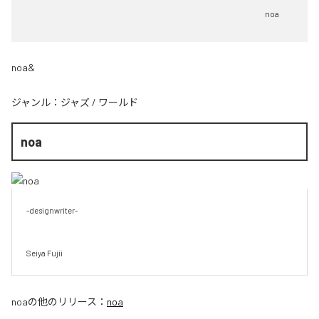
noa
noa&
ジャンル：
ジャズ
/
ワールド
noa
-designwriter-

Seiya Fujii
noa
の他のリリース：
noa