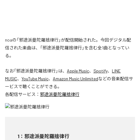
noaの「邪途派曼陀羅捨律行」が配信開始された。今回デジタル配
信された楽曲は、「邪途派曼陀羅捨律行」を含む全1曲となってい
る。
なお「
邪途派曼陀羅捨律行
」は、
Apple Music
、
Spotify
、
LINE
MUSIC
、
YouTube Music
、
Amazon Music Unlimited
などの音楽配信サ
ービスで聴くことができる。
各配信サービス：
邪途派曼陀羅捨律行
1
：
邪途派曼陀羅捨律行