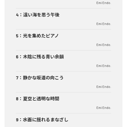
Emi Endo.
4
：
遠い海を思う午後
Emi Endo.
5
：
光を集めたピアノ
Emi Endo.
6
：
木陰に残る青い余韻
Emi Endo.
7
：
静かな坂道の向こう
Emi Endo.
8
：
夏空と透明な時間
Emi Endo.
9
：
水面に揺れるまなざし