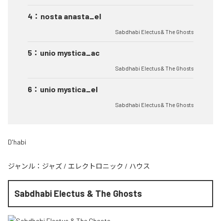
4
：
nosta anasta_el
Sabdhabi Electus & The Ghosts
5
：
unio mystica_ac
Sabdhabi Electus & The Ghosts
6
：
unio mystica_el
Sabdhabi Electus & The Ghosts
D'habi
ジャンル：
ジャズ
/
エレクトロニック
/
ハウス
Sabdhabi Electus & The Ghosts