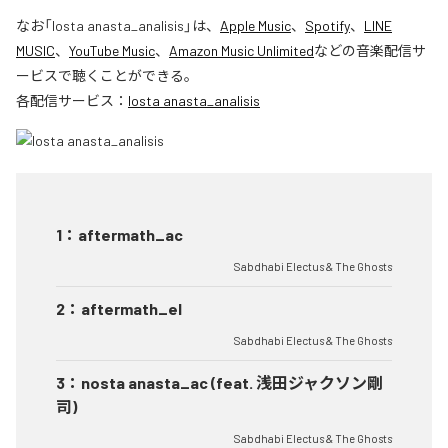
なお「
losta anasta_analisis
」は、
Apple Music
、
Spotify
、
LINE
MUSIC
、
YouTube Music
、
Amazon Music Unlimited
などの音楽配信サ
ービスで聴くことができる。
各配信サービス：
losta anasta_analisis
1
：
aftermath_ac
Sabdhabi Electus & The Ghosts
2
：
aftermath_el
Sabdhabi Electus & The Ghosts
3
：
nosta anasta_ac (feat. 浅田ジャクソン剛
司)
Sabdhabi Electus & The Ghosts