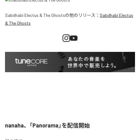
Sabdhabi Electus & The Ghosts
の他のリリース：
Sabdhabi Electus
& The Ghosts
nanaha、「Panorama」を配信開始