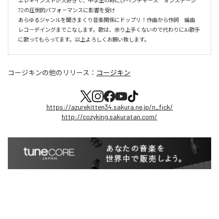
エレキインストが大好きで、中学生の時にLPベンチャ－ズ　オンステ－ジ
72の圧倒的パフォ－マンスに影響を受け

あらゆるジャンルを聞きまくり音楽関係にドップリ！作曲から作詞　編曲　
レコ－デイングまでこなします。歌は、余り上手くないので代わりにAi歌手
に歌ってもらってます。以上よろしくお願い致します。
コージキン
の他のリリース：
コージキン
https://azurekitten34.sakura.ne.jp/n_fick/
http://cozyking.sakuratan.com/