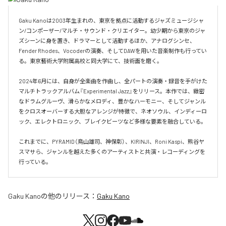
Gaku Kanoは2003年生まれの、東京を拠点に活動するジャズミュージシャ
ン/コンポーザー/マルチ・サウンド・クリエイター。幼少期から東京のジャ
ズシーンに身を置き、ドラマーとして活動するほか、アナログシンセ、
Fender Rhodes、Vocoderの演奏、そしてDAWを用いた音楽制作も行ってい
る。東京藝術大学附属高校と同大学にて、技術面を磨く。

2024年6月には、自身が全楽曲を作曲し、全パートの演奏・録音を手がけた
マルチトラックアルバム『Experimental Jazz』をリリース。本作では、緻密
なドラムグルーヴ、滑らかなメロディ、豊かなハーモニー、そしてジャンル
をクロスオーバーする大胆なアレンジが特徴で、ネオソウル、インディーロ
ック、エレクトロニック、ブレイクビーツなど多様な要素を融合している。

これまでに、PYRAMID（鳥山雄司、神保彰）、KIRINJI、Roni Kaspi、熊谷ヤ
スマサら、ジャンルを越えた多くのアーティストと共演・レコーディングを
行っている。
Gaku Kano
の他のリリース：
Gaku Kano