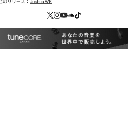
他のリリース：
Joshua WK