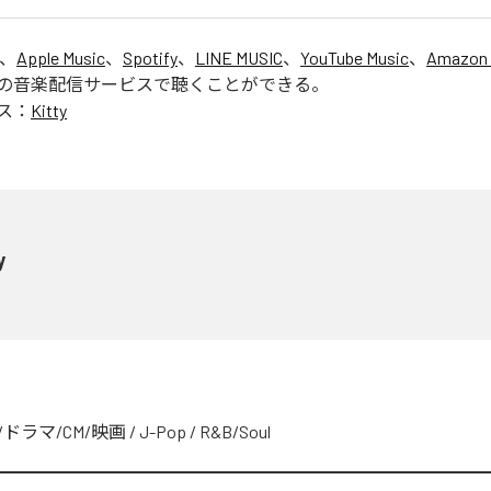
は、
Apple Music
、
Spotify
、
LINE MUSIC
、
YouTube Music
、
Amazon 
の音楽配信サービスで聴くことができる。
ス：
Kitty
y
V/ドラマ/CM/映画
/
J-Pop
/
R&B/Soul