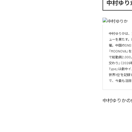
中村ゆり
中村ゆりかは、
ューを果たす。
催。中国のSN
『MOONOVA
で総動員2,0
交わり』（202
Type』は劇中
世界1位”を記
で、今最も注目
中村ゆりか
の