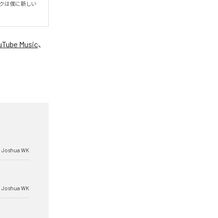
ックは僕に新しい
uTube Music
、
Joshua WK
Joshua WK