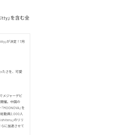
tty」を含む全
ty」が決定！7月
ったさを、可愛
」でメジャーデビ
を開催。中国の
MOONOVA』を
動員2,000人
iteru」のリリ
さらに加速させて