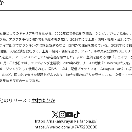
か
女優としてのキャリアを持ちながら、2022年に音楽活動を開始。シングル「浮ついたHeart
以降、アジアを中心に海外でも活動の幅を広げ、2024年には上海・深圳・福州・台北にて
Sライブ配信ではランキング1位を記録するなど、国内外で注目を集めている。 2025年には
』を開催。大阪公演を皮切りに、上海・福岡・仙台を巡り、ファイナルの東京公演はSOLD OU
00人を超え、アーティストとしての存在感を確立した。 また、主演を務める映画『チェイサー
6年5月15日公開）では、エンディング主題歌に2026年5月リリースの新曲『Aishiteru』が決定
イメージソングとして使用される。 同シリーズは、配信プラットフォームGagaOOLalaにて
録するなど、国内外で大きな話題を呼んでおり、前代未聞の広がりを見せている。 女優・アー
を集める存在の一人である。
他のリリース：
中村ゆりか
https://nakamurayurika.fanpla.jp/
https://weibo.com/u/7473202000