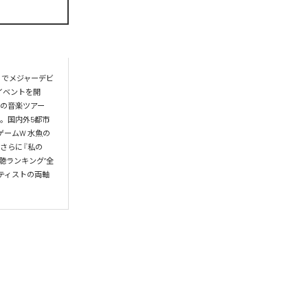
」でメジャーデビ
イベントを開
初の音楽ツアー
T。国内外5都市
ゲームW 水魚の
。さらに『私の
視聴ランキング“全
ティストの両軸