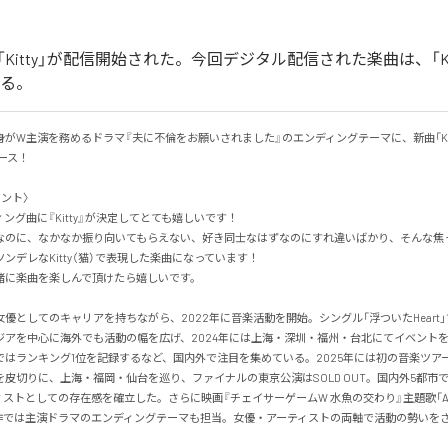
Kitty」が配信開始された。今回デジタル配信された楽曲は、「Ki
いる。
がW主演を務めるドラマ『夫に不倫をお願いされました』のエンディングテーマに、新曲「Kit
！

ト〉

グ曲に『Kitty』が決定してとても嬉しいです！

なのに、なかなか振り向いてもらえない、好き同士なはずなのにすれ違いばかり、そんな焦
ンデレなKitty（猫）で表現した楽曲になっています！

に楽曲を楽しんで頂けたら嬉しいです。

優としてのキャリアを持ちながら、2022年に音楽活動を開始。シングル「浮ついたHeart
ジアを中心に海外でも活動の幅を広げ、2024年には上海・深圳・福州・台北にてイベント
ではランキング1位を記録するなど、国内外で注目を集めている。2025年には初の音楽ツアー『
皮切りに、上海・福岡・仙台を巡り、ファイナルの東京公演はSOLD OUT。国内外5都市で総
ストとしての存在感を確立した。さらに映画『チェイサーゲームW 水魚の交わり』主題歌「Aish
作では主演ドラマのエンディングテーマも担当。女優・アーティストの両軸で活動の勢いを