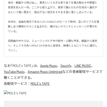
地元・綱島から飛び出し、東京という大きな街で全てを掴み取る――その野望と
覚悟を刻んだ一作。ここから成り上がり、東京で掴んだものを地元へ還元す
るという強い意志と、揺るがない信念をそのまま音に落とし込んでいる。

本作は、全曲を相方であるYUZU KAWAZUのビートで制作。互いのリアルを理
解し合う関係だからこそ生まれた、嘘のないサウンドとメッセージが貫かれ
ている。

収録曲の中からは、ミュージックビデオの制作・公開も予定。綱島から東京
へ、そしてその先へ――MOLE SKの歩みと覚悟を、映像とともにリアルに提示し
ていく。
なお「
MOLE's TAPE
」は、
Apple Music
、
Spotify
、
LINE MUSIC
、
YouTube Music
、
Amazon Music Unlimited
などの音楽配信サービスで
聴くことができる。
各配信サービス：
MOLE's TAPE