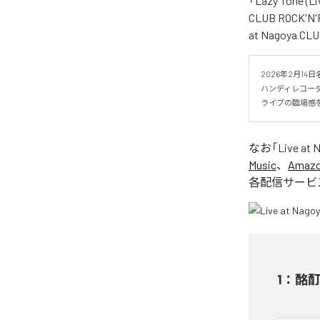
「Lazy Tone (
CLUB ROCK'N'R
at Nagoya 
2026年2月14日名
ハンディレコーダ
ライブの臨場感
なお「
Live at
Music
、
Amazon
各配信サービ
1
：
酩酊 