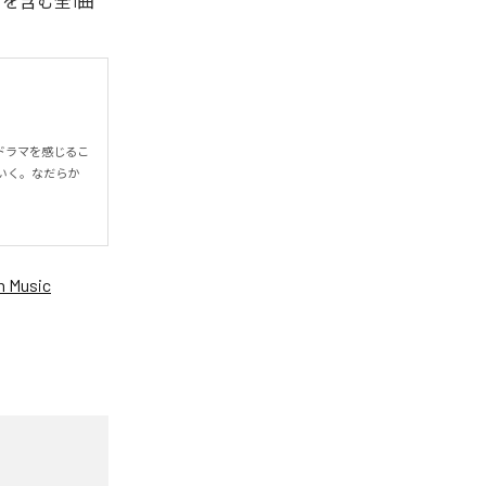
」を含む全1曲
ドラマを感じるこ
いく。なだらか
 Music