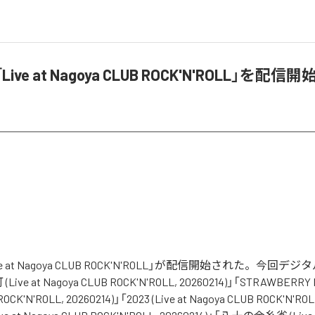
Live at Nagoya CLUB ROCK'N'ROLL」を配信開
ve at Nagoya CLUB ROCK'N'ROLL」が配信開始された。今回
e at Nagoya CLUB ROCK'N'ROLL, 20260214)」「STRAWBERRY MI
OCK'N'ROLL, 20260214)」「2023 (Live at Nagoya CLUB ROCK'N'ROL