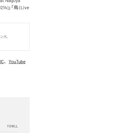
at Nagoya
214)」「鳥 (Live
グ。

IC
、
YouTube
。
YOWLL