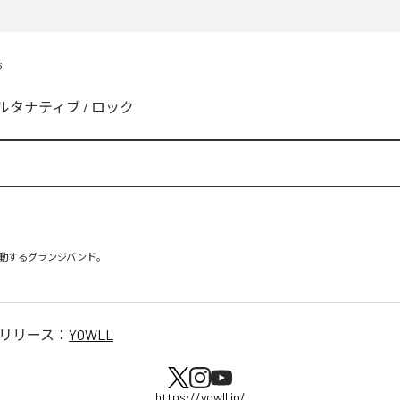
s
ルタナティブ
/
ロック
動するグランジバンド。

リリース：
YOWLL
https://yowll.jp/