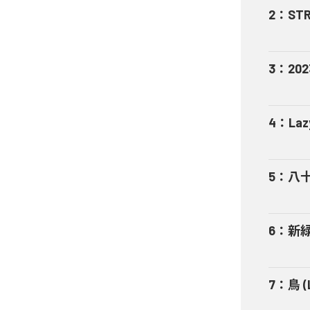
2
：
STR
3
：
202
4
：
Laz
5
：
八十の
6
：
新緑 
7
：
鳥 (