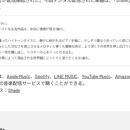
de」が配信開始された。今回デジタル配信された楽曲は、「Shade
。
e』。

スとなる当作品は、余白に情感が宿る1曲だ。

纏ったハイトーンボイスと、静かに紡がれるピアノを軸に、少しずつ重なり合っていく音に
みとした切なさを感じさせるメロディと儚くも優雅な詩は、より深くその世界を押し広げて
ー性を醸し出し、リスナーの心をぐっと引き込む。

き算によって演出される世界観にじっくりと浸りたくなる1曲だ。
は、
Apple Music
、
Spotify
、
LINE MUSIC
、
YouTube Music
、
Amazon
の音楽配信サービスで聴くことができる。
ス：
Shade
de