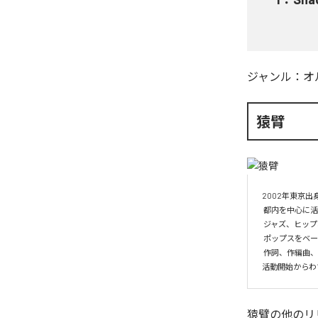
ジャンル：
オ
猿臂
2002年東京出身
 都内を中心に活動する音楽家「猿臂」。

 ジャズ、ヒップホップ、クラシック、民族音楽、アンビエントなど多岐に渡る音楽から影響を受けたサウンドスケープ。

 ポップスをベースにした多様な世界観に乗る特異性を持った歌詞は、癖になるような味わいが。

 作詞、作編曲、演奏、ミックス、マスタリングまで自身で手掛けるセルフプロデューサー。

活動開始からわずか一
猿臂
の他のリ