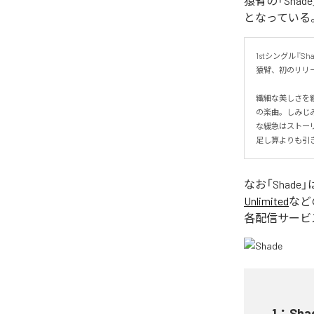
猿臂の「Sha
となっている
1stシングル『Shad
猿臂、初のリリー
繊細な美しさを
の楽曲。しみじ
な緩急はストーリ
足し算よりも引
なお「
Shade
」
Unlimited
など
各配信サービ
1
：
Sha