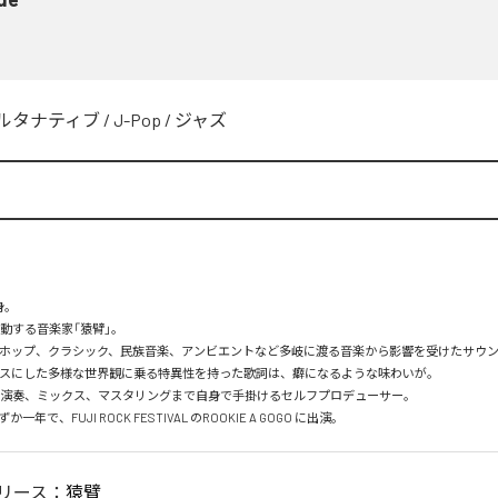
ルタナティブ
/
J-Pop
/
ジャズ
。

年で、FUJI ROCK FESTIVAL のROOKIE A GOGO に出演。
リース：
猿臂