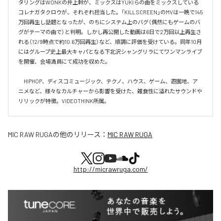
タリングはWONKの井上幹が、ミックスはYUKIらの曲をミックスしている
コレナガタクロウが、それぞれ担当した。「KILL SCREEN」のMVは一晩で145
万回再生し話題となったが、のちにシステム上のバグ（偶然にもゲームのバ
グがテーマの曲で）と判明。しかし再公開した動画は6日で2万回以上再生さ
れる（12/9時点で約10.6万回再生）など、順調に評価を受けている。同年10月
にはグループ史上最大キャパとなる下北沢シャングリラにてワンマンライブ
を開催、会場満員にて成功を収めた。

　HIPHOP、ディスコミュージック、テクノ、ハウス、ゲーム、遊園地、ア
ニメなど、様々なカルチャーから影響を受けた、雑食性に溢れたサウンドや
リリックが特徴。VIDEOTHINK所属。
MIC RAW RUGA
の他のリリース：
MIC RAW RUGA
http://micrawruga.com/