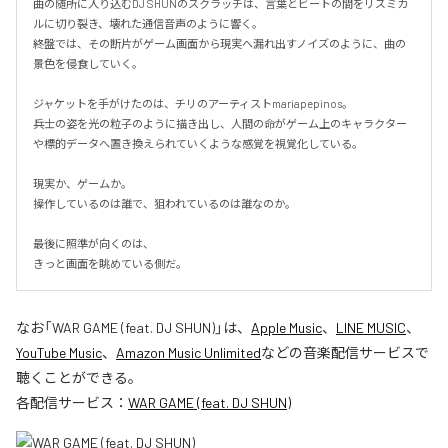
曲の随所に入り込むDJ SHUNのスクラッチは、言葉とビートの間をリズミカ
ルに切り裂き、壊れた通信音声のように響く。

終盤では、その断片がゲーム画面から現実へ漏れ出すノイズのように、曲の
景色を侵食していく。

ジャケットを手がけたのは、チリのアーティストmariapepinos。

兵士の姿を光の粒子のように描き出し、人間の命がゲーム上のキャラクター
や標的データへ置き換えられていくような感覚を視覚化している。

現実か、ゲームか。

操作しているのは誰で、狙われているのは誰なのか。

最後に照準が向くのは、

きっと画面を眺めている側だ。
なお「
WAR GAME (feat. DJ SHUN)
」は、
Apple Music
、
LINE MUSIC
、
YouTube Music
、
Amazon Music Unlimited
などの音楽配信サービスで
聴くことができる。
各配信サービス：
WAR GAME (feat. DJ SHUN)