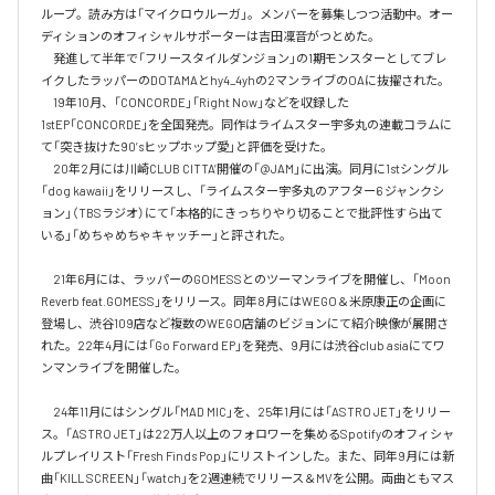
ループ。読み方は「マイクロウルーガ」。メンバーを募集しつつ活動中。オー
ディションのオフィシャルサポーターは吉田凜音がつとめた。

　発進して半年で「フリースタイルダンジョン」の1期モンスターとしてブレ
イクしたラッパーのDOTAMAとhy4_4yhの2マンライブのOAに抜擢された。

　19年10月、「CONCORDE」「Right Now」などを収録した
1stEP「CONCORDE」を全国発売。同作はライムスター宇多丸の連載コラムに
て「突き抜けた90’sヒップホップ愛」と評価を受けた。

　20年2月には川崎CLUB CITTA’開催の「@JAM」に出演。同月に1stシングル
「dog kawaii」をリリースし、「ライムスター宇多丸のアフター6 ジャンクシ
ョン」（TBSラジオ）にて「本格的にきっちりやり切ることで批評性すら出て
いる」「めちゃめちゃキャッチー」と評された。

　21年6月には、ラッパーのGOMESSとのツーマンライブを開催し、「Moon 
Reverb feat.GOMESS」をリリース。同年8月にはWEGO＆米原康正の企画に
登場し、渋谷109店など複数のWEGO店舗のビジョンにて紹介映像が展開さ
れた。22年4月には「Go Forward EP」を発売、9月には渋谷club asiaにてワ
ンマンライブを開催した。

　24年11月にはシングル「MAD MIC」を、25年1月には「ASTRO JET」をリリー
ス。「ASTRO JET」は22万人以上のフォロワーを集めるSpotifyのオフィシャ
ルプレイリスト「Fresh Finds Pop」にリストインした。また、同年9月には新
曲「KILL SCREEN」「watch」を2週連続でリリース＆MVを公開。両曲ともマス