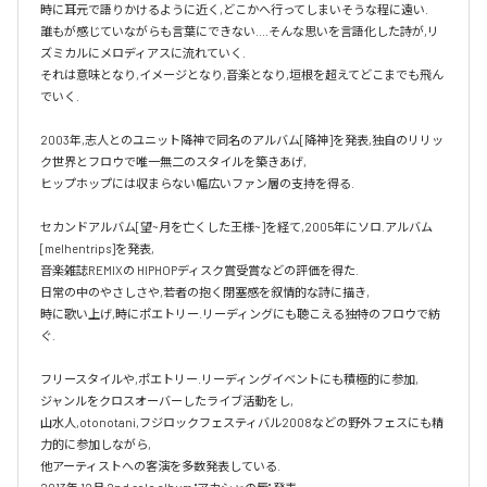
時に耳元で語りかけるように近く,どこかへ行ってしまいそうな程に遠い.

誰もが感じていながらも言葉にできない....そんな思いを言語化した詩が,リ
ズミカルにメロディアスに流れていく.

それは意味となり,イメージとなり,音楽となり,垣根を超えてどこまでも飛ん
でいく.

2003年,志人とのユニット降神で同名のアルバム[降神]を発表,独自のリリッ
ク世界とフロウで唯一無二のスタイルを築きあげ,

ヒップホップには収まらない幅広いファン層の支持を得る.

セカンドアルバム[望~月を亡くした王様~]を経て,2005年にソロ.アルバム 
[melhentrips]を発表,

音楽雑誌REMIXの HIPHOPディスク賞受賞などの評価を得た.

日常の中のやさしさや,若者の抱く閉塞感を叙情的な詩に描き,

時に歌い上げ,時にポエトリー.リーディングにも聴こえる独特のフロウで紡
ぐ.

フリースタイルや,ポエトリー.リーディングイベントにも積極的に参加,

ジャンルをクロスオーバーしたライブ活動をし,

山水人,otonotani,フジロックフェスティバル2008などの野外フェスにも精
力的に参加しながら,

他アーティストへの客演を多数発表している.
