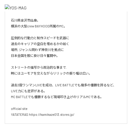
石川県金沢市出身。

横浜の大型crew BAYHOOD所属のMC。

圧倒的な行動力と制作スピードを武器に

過去のキャリアの空白を埋めるかの如く

場所, ジャンル問わず神奈川を拠点に

日本全国を股に掛け日々奮闘中。

ストリートの描写から政治的な事まで.

時にはユーモアを交えながらリリックの振り幅は広い。

過去3度ワンマンLIVEを成功、LIVE BATTLEでも幾多の優勝を誇るなど、
LIVE力にも定評がある。

MC BATTLEでも優勝するなど現場叩き上げのリアルMCである。

official site

YATATERAS https://kamikaze013.stores.jp/