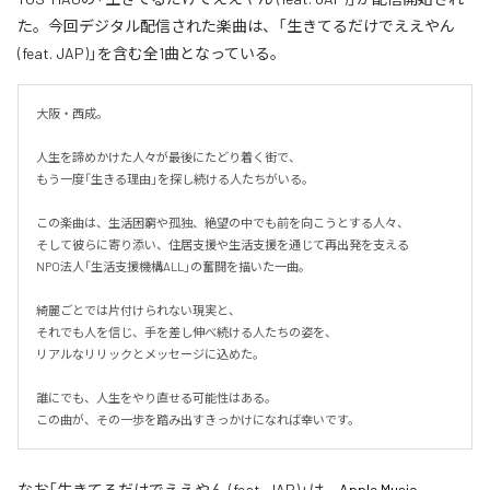
た。今回デジタル配信された楽曲は、「生きてるだけでええやん
(feat. JAP)」を含む全1曲となっている。
大阪・西成。

人生を諦めかけた人々が最後にたどり着く街で、

もう一度「生きる理由」を探し続ける人たちがいる。

この楽曲は、生活困窮や孤独、絶望の中でも前を向こうとする人々、

そして彼らに寄り添い、住居支援や生活支援を通じて再出発を支える

NPO法人「生活支援機構ALL」の奮闘を描いた一曲。

綺麗ごとでは片付けられない現実と、

それでも人を信じ、手を差し伸べ続ける人たちの姿を、

リアルなリリックとメッセージに込めた。

誰にでも、人生をやり直せる可能性はある。

この曲が、その一歩を踏み出すきっかけになれば幸いです。
なお「
生きてるだけでええやん (feat. JAP)
」は、
Apple Music
、