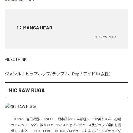
1
：
MANGA HEAD
MIC RAW RUGA
VIDEOTHINK
ジャンル：
ヒップホップ/ラップ
/
J-Pop
/
アイドル(女性)
MIC RAW RUGA
　KMNZ、吉田凜音/RINNEEE、根本凪（ex.でんぱ組）、でか美ちゃん、初期
ライムベリーなど、数々のアーティストをプロデュース及びラップ楽曲を提
供して来た、E TICKET PRODUCTIONプロデュースによるガールズラップグ