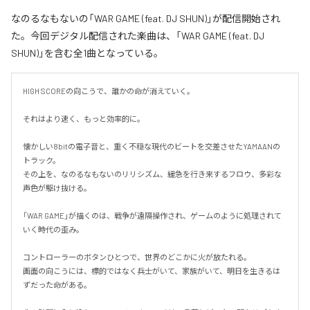
なのるなもないの「WAR GAME (feat. DJ SHUN)」が配信開始され
た。今回デジタル配信された楽曲は、「WAR GAME (feat. DJ
SHUN)」を含む全1曲となっている。
HIGH SCOREの向こうで、誰かの命が消えていく。

それはより速く、もっと効率的に。

懐かしい8bitの電子音と、重く不穏な現代のビートを交差させたYAMAANの
トラック。

その上を、なのるなもないのリリシズム、緩急を行き来するフロウ、多彩な
声色が駆け抜ける。

「WAR GAME」が描くのは、戦争が遠隔操作され、ゲームのように処理されて
いく時代の歪み。

コントローラーのボタンひとつで、世界のどこかに火が放たれる。

画面の向こうには、標的ではなく兵士がいて、家族がいて、明日を生きるは
ずだった命がある。
