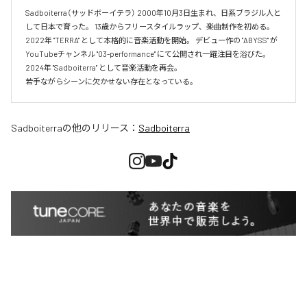
Sadboiterra（サッドボーイテラ） 2000年10月3日生まれ、日系ブラジル人と
して日本で育った。 13歳からフリースタイルラップ、楽曲制作を初める。 
2022年 "TERRA" として本格的に音楽活動を開始。 デビュー作の "ABYSS" が
YouTubeチャンネル "03-performance" にて公開され一躍注目を浴びた。 
2024年 "Sadboiterra" として音楽活動を再会。

若手ながらシーンに欠かせない存在となっている。
Sadboiterra
の他のリリース：
Sadboiterra