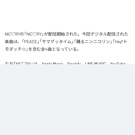
NIC♡RYの「NIC♡RY」が配信開始された。今回デジタル配信された
楽曲は、「PEACE」「サマグッタイム」「踊るニンニコリン」「Hey!!ト
モダッチ☆」を含む全4曲となっている。
なお「
NIC♡RY
」は、
Apple Music
、
Spotify
、
LINE MUSIC
、
YouTube
Music
、
Amazon Music Unlimited
などの音楽配信サービスで聴くこと
ができる。
各配信サービス：
NIC♡RY
1
：
PEACE