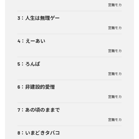
宮舞モカ
3
：
人生は無理ゲー
宮舞モカ
4
：
えーあい
宮舞モカ
5
：
ろんぱ
宮舞モカ
6
：
非建設的愛憎
宮舞モカ
7
：
あの頃のままで
宮舞モカ
8
：
いまどきタバコ