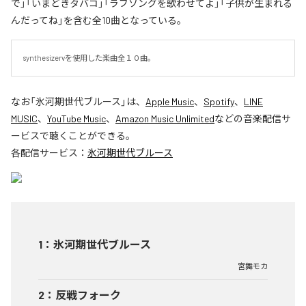
で」「いまどきタバコ」「ラブソングを歌わせてよ」「子供が生まれる
んだってね」を含む全10曲となっている。
synthesizervを使用した楽曲全１０曲。
なお「
氷河期世代ブルース
」は、
Apple Music
、
Spotify
、
LINE
MUSIC
、
YouTube Music
、
Amazon Music Unlimited
などの音楽配信サ
ービスで聴くことができる。
各配信サービス：
氷河期世代ブルース
1
：
氷河期世代ブルース
宮舞モカ
2
：
反戦フォーク