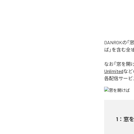
DANROK
ば」を含む全
なお「
窓を開
Unlimited
など
各配信サービ
1
：
窓