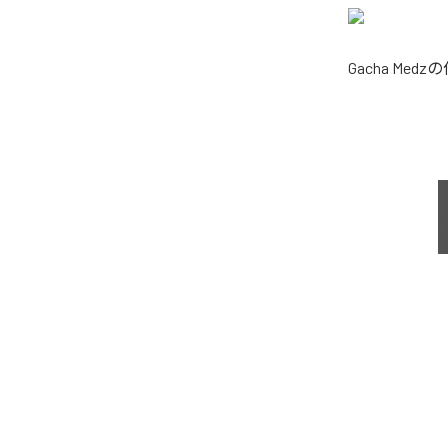
Gacha Medz
の