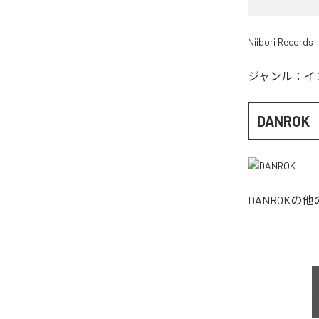
Niibori Records
ジャンル：
イ
DANROK
DANROK
の他