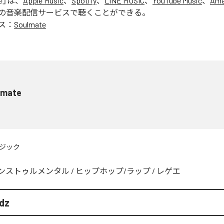
e
」は、
Apple Music
、
Spotify
、
LINE MUSIC
、
YouTube Music
、
Ama
の音楽配信サービスで聴くことができる。
ス：
Soulmate
lmate
ジック
ンストゥルメンタル
/
ヒップホップ/ラップ
/
レゲエ
dz