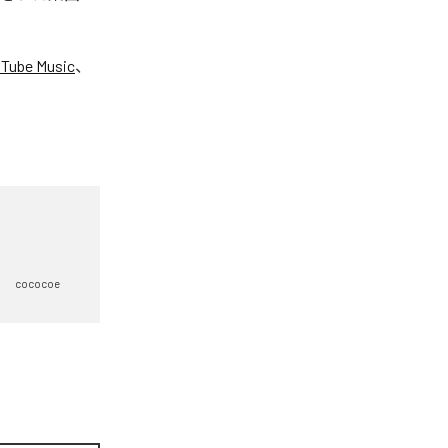
Tube Music
、
cococoe