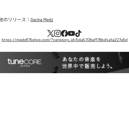
他のリリース：
Gacha Medz
https://medz876shop.com/?category_id=5da5708aff78bd4afa227e6d