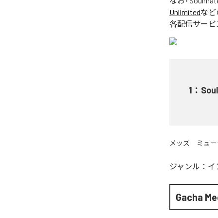
なお「
Soulmat
Unlimited
など
各配信サービ
1
：
Sou
メッズ ミュー
ジャンル：
イ
Gacha Me